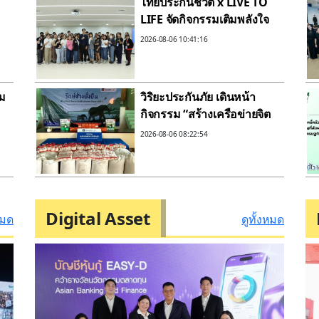
ไทยประกันชีวิต x LIVE TO
LIFE จัดกิจกรรมเติมพลังใจ
วด
Exclusive Workshop
2026-08-06 10:41:16
“มิกซ์รูน แมตช์พลังงาน
ชีวิต”
ม
วิริยะประกันภัย เดินหน้า
กิจกรรม “สร้างเครือข่ายจิต
อาสา รักษ์ช้างป่าภาคตะวัน
2026-08-06 08:22:54
ออก” ครั้งที่ 2
บ
์
Digital Asset
หมด
ดูทั้งหมด