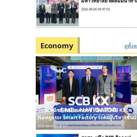
มหาวิทยาลัย จัดสัมมนาทา
วิชาการและการตลาดเชิงรุ
2026-08-06 09:47:56
แนะเคล็ดลับปรับธุรกิจท่อง
เที่ยวไทย “ขายได้ ขายดี ข
นาน”
Economy
ดูทั้ง
ไทยพาณิชย์ จับมือ เคเอกซ์ เปิดเวที SCB KX :
Navigator Smart Factory ระดมผู้บริหารชั้นน
เสริมเกราะเอสเอ็มอีไทย สู้ศึกต้นทุนพุ่ง สู่การ
2026-08-06 20:30:07
บริหารโรงงานที่ยั่งยืน