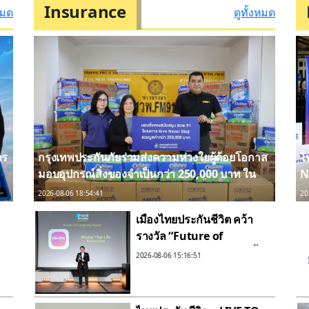
Insurance
หมด
ดูทั้งหมด
าร
กรุงเทพประกันภัยร่วมส่งความห่วงใยผู้ด้อยโอกาส
ไ
มอบอุปกรณ์สิ่งของจำเป็นกว่า 250,000 บาท ใน
N
โครงการ GIVE NEVER STOP ผ่าน สวพ.FM91
เส
2026-08-06 18:54:41
20
บ
เมืองไทยประกันชีวิต คว้า
รางวัล “Future of
Longevity Award”ตอกย้ำ
2026-08-06 15:16:51
วิสัยทัศน์การสร้างคุณภาพ
ชีวิตที่ยืนยาวอย่างยั่งยืน เพื่อ
คนไทยทุกช่วงวัย