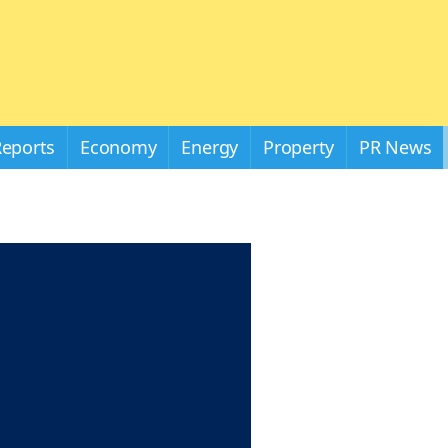
Reports
Economy
Energy
Property
PR News