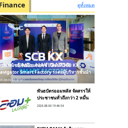
Finance
ดูทั้งหมด
ทยพาณิชย์ จับมือ เคเอกซ์ เปิดเวที SCB KX :
avigator Smart Factory ระดมผู้บริหารชั้นนำ
ริมเกราะเอสเอ็มอีไทย สู้ศึกต้นทุนพุ่ง สู่การ
26-08-06 20:30:07
ริหารโรงงานที่ยั่งยืน
พันธบัตรออมพลัส จัดสรรให้
ประชาชนทั่วถึงกว่า 2 หมื่น
ราย เตรียมเปิดจองรอบใหม่
2026-08-06 19:46:54
ต้นเดือน ก.ย.นี้