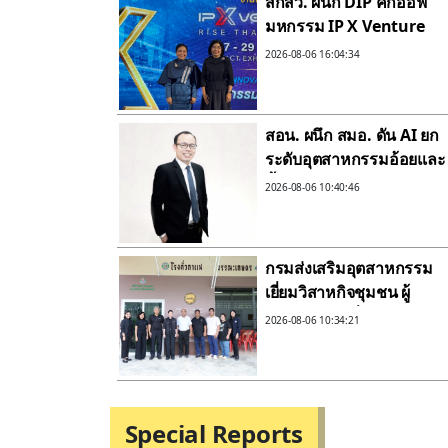
สกสว. ผนึก DIP คิกออฟ
มหกรรม IP X Venture
Rise Thailand 2026 สร้าง
2026-08-06 16:04:34
ระบบนิเวศเชื่อมทรัพย์สิน
ทางปัญญาผ่านกองทุน ววน
เพิ่มคุณค่างานวิจัยไทย
สอน. ผนึก สมอ. ดัน AI ยก
ระดับอุตสาหกรรมอ้อยและ
น้ำตาลไทยสู่ยุคดิจิทัล หนุน
2026-08-06 10:40:46
เกษตรกร–โรงงาน เพิ่ม
ประสิทธิภาพการแข่งขัน
กรมส่งเสริมอุตสาหกรรม
เยี่ยมวิสาหกิจชุมชน ผู้
ประกอบการที่ผ่านบ่มเพาะ
2026-08-06 10:34:21
จากดีพร้อม ตอกย้ำความ
แข็งแกร่งของเศรษฐกิจ
ฐานราก เพิ่มมูลค่าสินค้า
เกษตรไทยสู่ความยั่งยืน
Special Reports