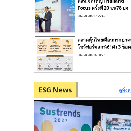
ตลท.จัดใหญ่ Thailand
Focus ครั้งที่ 20 ขน78 บจ
มาร์เก็ตแคป15 ล้านล้านอ
2026-08-06 17:25:42
กองทุนต่างชาตปลาย
สิงหาคมนี้
ตลาดหุ้นไทยเดือนกรกฎาค
โชว์ฟอร์มแกร่ง!! ฝ่า 3 ช็อค
ฉลุย!! ดัชนีทำสถิติสูงสุด3ปี
2026-08-06 16:30:23
วอลุ่ม ทำสถิติสูงสุด4ปี เงิน
ไหลเข้ามากสุด EPS ถูกขยั
มากสุดรอบ 3ปี ปีนี้มีสิทธิ์
ลุ้น1,700 จุดหากยุทธศาสตร
ESG News
เศรษฐกิจรัฐสำเร็จ
ดูทั้ง