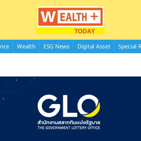
Wealthplustoday
ance
Wealth
ESG News
Digital Asset
Special 