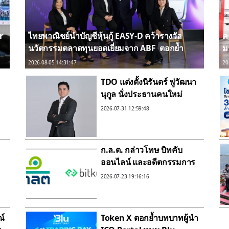
r
ไทยพาณิชย์นำบัญชีหุ้นกู้ EASY-D คว้ารางวัล
ค
นวัตกรรมตลาดทุนยอดเยี่ยมจาก ABF ตอกย้ำ
ม
ความสำเร็จในการพลิกโฉมการลงทุนหุ้นกู้ผ่าน
ต
2026-08-05 14:31:47
20
แพลตฟอร์มดิจิทัล
TDO แต่งตั้งนิรันดร์ ฟูวัฒนา
นุกูล นั่งประธานคนใหม่
สานต่อนโยบายผลักดัน
2026-07-31 12:59:48
อุตสาหกรรมสินทรัพย์ดิจิทัล
ไทยขึ้นเบอร์หนึ่งอาเซียน
y
ก.ล.ต. กล่าวโทษ บิทคับ
ออนไลน์ และอดีตกรรมการ
บริษัท ต่อ บก.ปอศ.กรณีแจ้ง
2026-07-23 19:16:16
ข้อความอันเป็นเท็จ
ณ์
Token X ตอกย้ำบทบาทผู้นำ