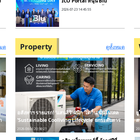
ง
ICO Portal หนุน Blu
ก
Green Token เปิดซื้อขาย
2026-07-23 14:45:55
วันแรกบน Bitkub Online
าย
ขับเคลื่อนโทเคนดิจิทัลเพื่อ
อนุรักษ์สิ่งแวดล้อมไทยสู่
ตลาดทุนดิจิทัล
Property
หมด
ดูทั้งหมด
อสังหาฯ รายแรก! ‘แสนสิริ’ ผนึก ‘ไดกิ้น’ ปั้นโมเดล
ย
ำ
‘Sustainable Cooliving Lifecycle’ ยกระดับสาร
ส
ทำความเย็นหมุนเวียน ขับเคลื่อน Circular
7
2026-08-06 20:38:21
20
Economy เต็มขั้น
ก