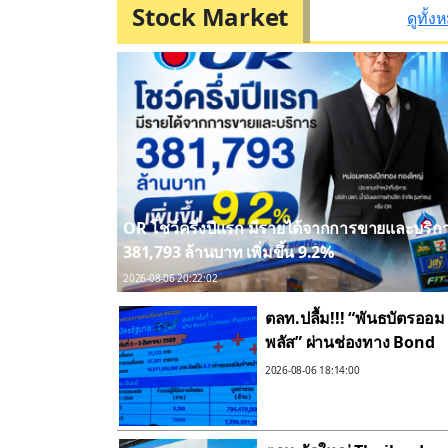
Stock Market
ดูทั้ง
OR โชว์ครึ่งปีแรก มีรายได้จากการขายและบริก
381,793 ล้านบาท เพิ่มขึ้น 9.2%
2026-08-06 20:22:02
ตลท.ปลื้ม!!! “พันธบัตรออม
พลัส” ผ่านช่องทาง Bond
Connect Platform ได้รับ
2026-08-06 18:14:00
ความสนใจล้นหลาม