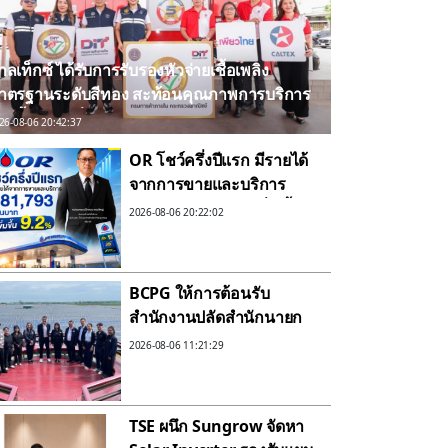
าลเท็กซ์ ได้รับการรับรองหัวจ่ายเชื้อเพลิง
าตรฐานระดับสีทอง สะท้อนคุณภาพการบริการ
อกย้ำความมั่นใจทุกการเติม
26-08-06 20:42:37
OR โชว์ครึ่งปีแรก มีรายได้
จากการขายและบริการ
381,793 ล้านบาท เพิ่มขึ้น
2026-08-06 20:22:02
9.2%
BCPG ให้การต้อนรับ
สำนักงานปลัดสำนักนายก
รัฐมนตรีเข้าศึกษาดูงาน ณ
2026-08-06 11:21:29
ศูนย์การเรียนรู้พลังงานสะ
อาดบีซีพีจี
TSE ผนึก Sungrow จัดหา