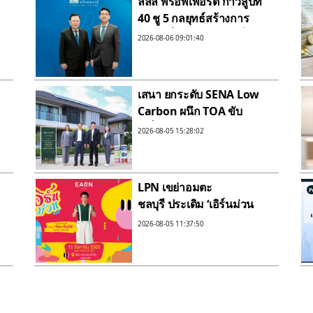
ลลิล พร็อพเพอร์ตี้ ก้าวสู่ปีที่
40 ชู 5 กลยุทธ์สร้างการ
เติบโตยั่งยืน ยึดลูกค้าเป็น
2026-08-06 09:01:40
ศูนย์กลาง พร้อมลงทุนคน
.
และ AI
เสนา ยกระดับ SENA Low
Carbon ผนึก TOA ขับ
เคลื่อน Green Supply
2026-08-05 15:28:02
Chain ลดคาร์บอน Scope 3
สู่ Net Zero 2050
LPN เขย่าอมตะ
ชลบุรี ประเดิม ‘เอิร์นม่วน
เฟส’ ดึง ‘ก้อง ห้วยไร่’ เสิร์ฟ
2026-08-05 11:37:50
โปรแรง ชวนสร้างพื้นที่
ความน่าอยู่