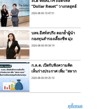
SCB WEALTH ถอดรหัส
“Dollar Reset” วางกลยุทธ์
ลงทุนครึ่งปีหลัง แนะถือหุ้น
2026-08-06 10:47:51
สหรัฐฯ-ตลาดเกิดใหม่ เสริม
พอร์ตด้วยบอนด์ระยะสั้นถึง
กลาง
บลจ.อีสท์สปริง ตอกย้ำผู้นำ
กองทุนสำรองเลี้ยงชีพ มุ่ง
พาสมาชิกสู่ความมั่นคง
2026-08-06 09:34:19
ทางการเงินหลังเกษียณ เพิ่ม
ทางเลือกการลงทุน
Eastspring M Choice กว่า
ก.ล.ต. เปิดรับฟังความคิด
40 นโยบาย ครอบคลุม
เห็นร่างประกาศ เพิ่ม “สลาก
สินทรัพย์ทั่วโลก
ธอส.” เป็นทางเลือกลงทุน
2026-08-06 09:25:10
สำหรับกองทุน
ดูทั้งหมด