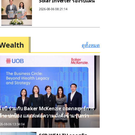
Solar Inverter รองรับแผน
ลงทุนโรงไฟฟ้ารอบใหม่
2026-08-06 08:21:14
Wealth
ดูทั้งหมด
ูโอบี ร่วมกับ Baker McKenzie ถอดกลยุทธ์การ
ร้าง ปกป้อง และส่งต่อความมั่งคั่งข้ามรุ่นกว่า
0% ของธุรกิจครอบครัวไทย ยังไม่มีแผนสืบทอด
26-08-06 13:34:04
ิจการที่ชัดเจน