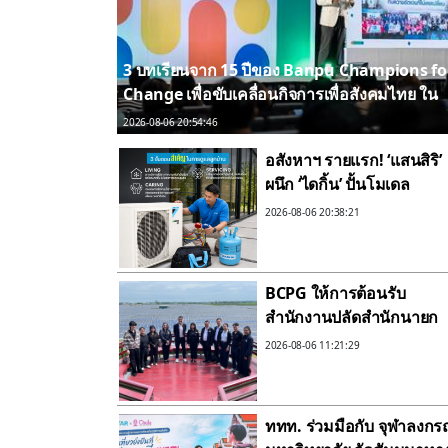
3 บทเรียนจาก 15 ปีของ Banpu Champions fo
Change เพื่อขับเคลื่อนกิจการเพื่อสังคมไทย ใน
งาน Sustrends 2027
2026-08-06 20:54:46
อสังหาฯ รายแรก! ‘แสนสิริ’
ผนึก ‘ไดกิ้น’ ปั้นโมเดล
‘Sustainable Cooliving
2026-08-06 20:38:21
Lifecycle’ ยกระดับสาร
ทำความเย็นหมุนเวียน ขับ
เคลื่อน Circular Econom
BCPG ให้การต้อนรับ
เต็มขั้น
สำนักงานปลัดสำนักนายก
รัฐมนตรีเข้าศึกษาดูงาน ณ
2026-08-06 11:21:29
ศูนย์การเรียนรู้พลังงานสะ
อาดบีซีพีจี
ททท. ร่วมมือกับ จุฬาลงกร