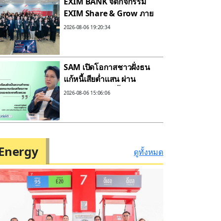
EXIM BANK จัดกิจกรรม
EXIM Share & Grow ภาย
ใต้หัวข้อ “Lead with
2026-08-06 19:20:34
Trust: ผู้นำที่คนเชื่อมั่น
องค์กรที่คนไว้วางใจ”
SAM เปิดโอกาสชาวฝั่งธน
แก้หนี้เสียต่ำแสน ผ่าน
โครงการ “ปิดหนี้ไว ไปต่อ
2026-08-06 15:06:06
ได้” ที่ศาลแพ่งตลิ่งชัน 8-
9 ส.ค.69
Energy
ดูทั้งหมด