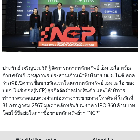
ประพันธ์
เจริญประวัติ
ผู้จัดการตลาดหลักทรัพย์
เอ็ม
เอ
ไอ
พร้อม
ด้วย
ศรัณย์
เวชสุภาพร
ประธานเจ้าหน้าที่บริหาร
บมจ.
ไนซ์
คอล
ร่วมพิธีเปิดการซื้อขายวันแรกในตลาดหลักทรัพย์
เอ็ม เอ ไอ
ของ
บมจ
.
ไนซ์
คอล
(
NCP)
ธุรกิจจัดจำหน่ายสินค้า
และให้บริการ
ทำการตลาดแบบตรงผ่านช่องทางการขายทางโทรศัพท์
ใน
วันที่
31
กรกฎาคม
256
7
มูลค่าหลักทรัพย์ ณ ราคา
IPO
360
ล้านบาท
โดยใช้ชื่อย่อในการซื้อขายหลักทรัพย์ว่า
“
NCP
”
Wealth Plus Today
About US