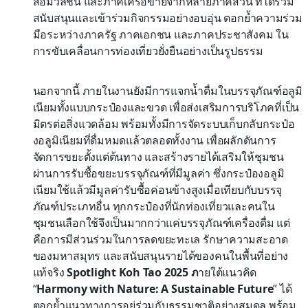
สื่อมวลชน และภาคีเครือข่ายจากหลายภาคส่วน ที่ได้ร่วม
สนับสนุนและเข้าร่วมกิจกรรมอย่างอบอุ่น ตอกย้ำความร่วม
มือระหว่างภาครัฐ ภาคเอกชน และภาคประชาสังคม ใน
การขับเคลื่อนการท่องเที่ยวยั่งยืนอย่างเป็นรูปธรรม
นอกจากนี้ ภายในงานยังมีการแจกน้ำดื่มในบรรจุภัณฑ์อลูมิ
เนียมทั้งแบบกระป๋องและขวด เพื่อส่งเสริมการบริโภคที่เป็น
มิตรต่อสิ่งแวดล้อม พร้อมทั้งมีการจัดระบบเก็บกลับกระป๋อ
งอลูมิเนียมที่ดื่มหมดแล้วตลอดทั้งงาน เพื่อผลักดันการ
จัดการขยะตั้งแต่ต้นทาง และสร้างรายได้เสริมให้ชุมชน
ผ่านการรับซื้อขยะบรรจุภัณฑ์ที่มีมูลค่า ซึ่งกระป๋องอลูมิ
เนียมใช้แล้วมีมูลค่ารับซื้อค่อนข้างสูงเมื่อเทียบกับบรรจุ
ภัณฑ์ประเภทอื่น ทุกกระป๋องที่นักท่องเที่ยวและคนใน
ชุมชนเลือกใช้จึงเป็นมากกว่าแค่บรรจุภัณฑ์เครื่องดื่ม แต่
คือการมีส่วนร่วมในการลดขยะทะเล รักษาความสะอาด
ของมหาสมุทร และสนับสนุนรายได้ของคนในพื้นที่อย่าง
แท้จริง
Spotlight Koh Tao 2025 ภ
ายใต้แนวคิด
“
Harmony with Nature: A Sustainable Future
” ได้
ตอกย้ำแนวทางการอยู่ร่วมกับธรรมชาติอย่างสมดุล พร้อม