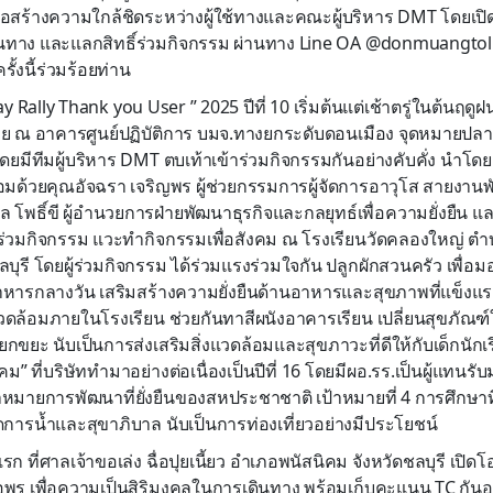
่อสร้างความใกล้ชิดระหว่างผู้ใช้ทางและคณะผู้บริหาร DMT โดยเปิด
นทาง และแลกสิทธิ์ร่วมกิจกรรม ผ่านทาง Line OA @donmuangtollw
ั้งนี้ร่วมร้อยท่าน
y Rally Thank you User ” 2025 ปีที่ 10 เริ่มต้นแต่เช้าตรู่ในต้น
อย ณ อาคารศูนย์ปฏิบัติการ บมจ.ทางยกระดับดอนเมือง จุดหมายปลายทาง
 โดยมีทีมผู้บริหาร DMT ตบเท้าเข้าร่วมกิจกรรมกันอย่างคับคั่ง นำโ
้อมด้วยคุณอัจฉรา เจริญพร ผู้ช่วยกรรมการผู้จัดการอาวุโส สายงาน
โพธิ์ขี ผู้อำนวยการฝ่ายพัฒนาธุรกิจและกลยุทธ์เพื่อความยั่งยืน แ
ข้าร่วมกิจกรรม แวะทำกิจกรรมเพื่อสังคม ณ โรงเรียนวัดคลองใหญ่ 
ชลบุรี โดยผู้ร่วมกิจกรรม ได้ร่วมแรงร่วมใจกัน ปลูกผักสวนครัว เพื่อม
ารกลางวัน เสริมสร้างความยั่งยืนด้านอาหารและสุขภาพที่แข็งแรง
ดล้อมภายในโรงเรียน ช่วยกันทาสีผนังอาคารเรียน เปลี่ยนสุขภัณฑ์
แยกขยะ นับเป็นการส่งเสริมสิ่งแวดล้อมและสุขภาวะที่ดีให้กับเด็กนั
คม” ที่บริษัททำมาอย่างต่อเนื่องเป็นปีที่ 16 โดยมีผอ.รร.เป็นผู้แทนรับ
าหมายการพัฒนาที่ยั่งยืนของสหประชาชาติ เป้าหมายที่ 4 การศึกษาท
ดการน้ำและสุขาภิบาล นับเป็นการท่องเที่ยวอย่างมีประโยชน์
รก ที่ศาลเจ้าขอเล่ง ฉื่อปุยเนี้ยว อำเภอพนัสนิคม จังหวัดชลบุรี เปิด
ร เพื่อความเป็นสิริมงคลในการเดินทาง พร้อมเก็บคะแนน TC กันอ