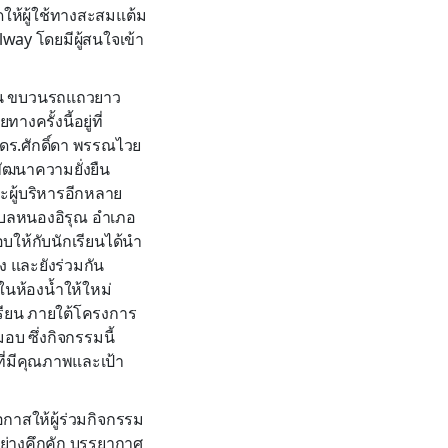
ให้ผู้ใช้ทางสะสมแต้ม
ay โดยมีผู้สนใจเข้า
ฤดูฝน ขบวนรถแถวยาว
ครั้งนี้อยู่ที่
ดยดร.ศักดิ์ดา พรรณไวย
พัฒนาความยั่งยืน
ละผู้บริหารอีกหลาย
ตำบลหนองอิรุณ อำเภอ
อบให้กับนักเรียนได้นำ
 และยังร่วมกัน
ในห้องน้ำให้ใหม่
กเรียน ภายใต้โครงการ
มอบ ซึ่งกิจกรรมนี้
ี่มีคุณภาพและเป้า
โอกาสให้ผู้ร่วมกิจกรรม
ย่างคึกคัก บรรยากาศ