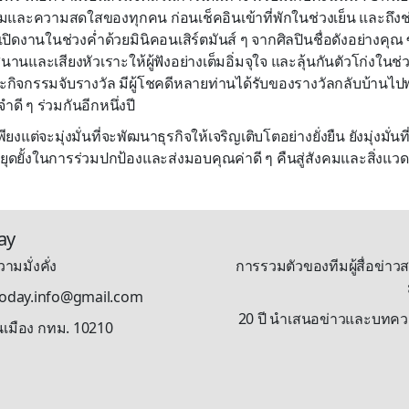
ิ้มและความสดใสของทุกคน ก่อนเช็คอินเข้าที่พักในช่วงเย็น และถึงช
เปิดงานในช่วงค่ำด้วยมินิคอนเสิร์ตมันส์ ๆ จากศิลปินชื่อดังอย่างคุณ 
นและเสียงหัวเราะให้ผู้ฟังอย่างเต็มอิ่มจุใจ และลุ้นกันตัวโก่งใน
ละกิจกรรมจับรางวัล มีผู้โชคดีหลายท่านได้รับของรางวัลกลับบ้าน
ี ๆ ร่วมกันอีกหนึ่งปี
ยงแต่จะมุ่งมั่นที่จะพัฒนาธุรกิจให้เจริญเติบโตอย่างยั่งยืน ยังมุ่งมั่นที
ยุดยั้งในการร่วมปกป้องและส่งมอบคุณค่าดี ๆ คืนสู่สังคมและสิ่งแ
ay
ามมั่งคั่ง
การรวมตัวของทีมผู้สื่อข่าวส
stoday.info@gmail.com
20 ปี นำเสนอข่าวและบทความรู
นเมือง กทม. 10210