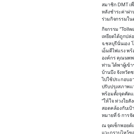
สมาชิก DMT เพื
หลังชำระค่าผ่า
ร่วมกิจกรรมในคร
กิจกรรม “Tollwa
เหยียดได้ถูกปล่
จ.ชลบุรีนั่นเอง
เอ็มดีไฟแรง พร
องค์กร คุณนพพล 
ท่าน ได้พาผู้เ
บ้านบึง จังหวัด
ไปใช้ประกอบอาห
ปรับปรุงสภาพแว
พร้อมตั้งจุดคัด
“ให้ใจ ห่วงใยสัง
สอดคล้องกับเป้
หมายที่ 6 การจั
ณ จุดเช็กพอยต์แ
แวะกราบไหว้ขอพ