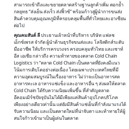
สามารถเข้าถึงและขยายตลาดสร้างฐานลูกค้าเพิ่ม ตอกย้ำ
กลยุทธ “ส่งเย็น ส่งเร็ว ส่งฟิ้วซ์” พร้อมก้าวสู่ผู้นำการขนส่ง
สินค้าควบคุมอุณหภูมิที่ครอบคลุมพื้นที่ทั่วไทยและอาเซียน
ต่อไป
คุณคมสันต์ ลี
ประธานเจ้าหน้าที่บริหาร บริษัท แฟลช
เอ็กซ์เพรส จำกัด ผู้นำด้านธุรกิจขนส่งและ โลจิสติกส์ระดับ
มืออาชีพ ให้บริการครบวงจร ครอบคลุมทั่วไทย และเซาท์
อีส เอเชีย กล่าวถึง ความท้าทายของตลาด Cold Chain
Logistics ว่า “ตลาด Cold Chain เป็นตลาดที่ยังคงมีแนว
โน้มการเติบโตอย่างต่อเนื่อง โดยเฉพาะประเทศไทยที่มี
ความอุดมสมบูรณ์ในเรื่องอาหาร ไม่ว่าจะเป็นอาหารสด
อาหารทะเล อาหารแช่แข็ง และอาหารอื่น ๆ ส่งผลให้ตลาด
Cold Chain ได้รับความนิยมเพิ่มขึ้น ที่สำคัญตลาด
อีคอมเมิร์ซปัจจุบันไม่ได้มีเพียงแค่สินค้าอุปโภคบริโภค
เพียงอย่างเดียวเท่านั้น แต่ยังมีสินค้าแช่เย็นที่กำลังมาแรงได้
รับความนิยม และเป็นตลาดใหม่ที่น่าจับตา และท้าทายให้ผู้
สนใจก้าวเข้ามาเป็นผู้เล่นในตลาด