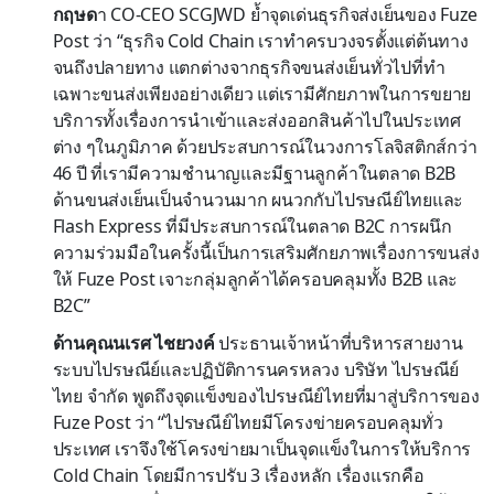
กฤษด
า CO-CEO SCGJWD ย้ำจุดเด่นธุรกิจส่งเย็นของ Fuze
Post ว่า “ธุรกิจ Cold Chain เราทำครบวงจรตั้งแต่ต้นทาง
จนถึงปลายทาง แตกต่างจากธุรกิจขนส่งเย็นทั่วไปที่ทำ
เฉพาะขนส่งเพียงอย่างเดียว แต่เรามีศักยภาพในการขยาย
บริการทั้งเรื่องการนำเข้าและส่งออกสินค้าไปในประเทศ
ต่าง ๆในภูมิภาค ด้วยประสบการณ์ในวงการโลจิสติกส์กว่า
46 ปี ที่เรามีความชำนาญและมีฐานลูกค้าในตลาด B2B
ด้านขนส่งเย็นเป็นจำนวนมาก ผนวกกับไปรษณีย์ไทยและ
Flash Express ที่มีประสบการณ์ในตลาด B2C การผนึก
ความร่วมมือในครั้งนี้เป็นการเสริมศักยภาพเรื่องการขนส่ง
ให้ Fuze Post เจาะกลุ่มลูกค้าได้ครอบคลุมทั้ง B2B และ
B2C”
ด้านคุณนเรศ ไชยวงค์
ประธานเจ้าหน้าที่บริหารสายงาน
ระบบไปรษณีย์และปฏิบัติการนครหลวง บริษัท ไปรษณีย์
ไทย จำกัด พูดถึงจุดแข็งของไปรษณีย์ไทยที่มาสู่บริการของ
Fuze Post ว่า “ไปรษณีย์ไทยมีโครงข่ายครอบคลุมทั่ว
ประเทศ เราจึงใช้โครงข่ายมาเป็นจุดแข็งในการให้บริการ
Cold Chain โดยมีการปรับ 3 เรื่องหลัก เรื่องแรกคือ