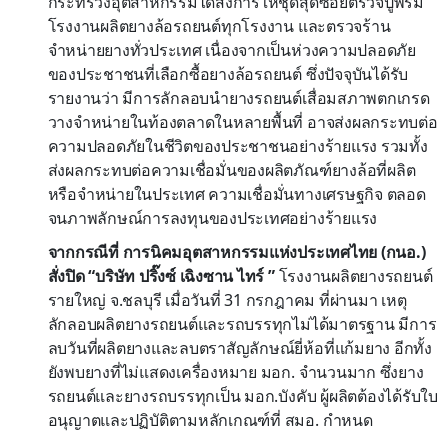
กระทรวงอุตสาหกรรมได้สั่งการให้ชุดสุดซอยตรวจปูพรม
โรงงานผลิตยางล้อรถยนต์ทุกโรงงาน และตรวจร้าน
จำหน่ายยางทั่วประเทศ เนื่องจากเป็นห่วงความปลอดภัย
ของประชาชนที่เลือกซื้อยางล้อรถยนต์ ซึ่งปัจจุบันได้รับ
รายงานว่า มีการลักลอบนำยางรถยนต์เสื่อมสภาพตกเกรด
วางจำหน่ายในท้องตลาดในหลายพื้นที่ อาจส่งผลกระทบต่อ
ความปลอดภัยในชีวิตของประชาชนอย่างร้ายแรง รวมทั้ง
ส่งผลกระทบต่อความเชื่อมั่นของผลิตภัณฑ์ยางล้อที่ผลิต
หรือจำหน่ายในประเทศ ความเชื่อมั่นทางเศรษฐกิจ ตลอด
จนภาพลักษณ์การลงทุนของประเทศอย่างร้ายแรง
จากกรณีที่ การนิคมอุตสาหกรรมแห่งประเทศไทย (กนอ.)
สั่งปิด “บริษัท ปริ๊งซ์ เฉิงซาน ไทร์ ”
โรงงานผลิตยางรถยนต์
รายใหญ่ จ.ชลบุรี เมื่อวันที่ 31 กรกฎาคม ที่ผ่านมา เหตุ
ลักลอบผลิตยางรถยนต์และรถบรรทุกไม่ได้มาตรฐาน มีการ
ลบวันที่ผลิตยางและลบตราสัญลักษณ์ยี่ห้อที่แก้มยาง อีกทั้ง
ยังพบยางที่ไม่แสดงเครื่องหมาย มอก. จำนวนมาก ซึ่งยาง
รถยนต์และยางรถบรรทุกเป็น มอก.บังคับ ผู้ผลิตต้องได้รับใบ
อนุญาตและปฏิบัติตามหลักเกณฑ์ที่ สมอ. กำหนด