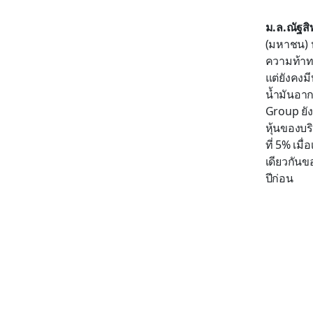
ม.ล.ณัฐสิท
(มหาชน) ห
ความท้าท
แต่ยังคง
น้ำมันอาก
Group ยัง
หุ้นของบร
ที่ 5% เมื
เดียวกันข
ปีก่อน