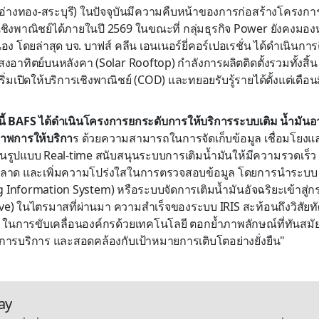
 (อ่างทอง-สระบุรี) ในปัจจุบันมีความคืบหน้าของการก่อสร้างโครงกา
เชิงพาณิชย์ได้ภายในปี 2569 ในขณะที่ กลุ่มธุรกิจ Power ยังคง
ื่อง โดยล่าสุด บจ. บาฟส์ คลีน เอนเนอร์ยี่คอร์เปอเรชั่น ได้ดำเนินกา
งอาทิตย์บนหลังคา (Solar Rooftop) กำลังการผลิตติดตั้งรวมทั้งสิ้น 
ริ่มเปิดให้บริการเชิงพาณิชย์ (COD) และทยอยรับรู้รายได้ตั้งแต่เดือน
้ BAFS ได้ดำเนินโครงการยกระดับการให้บริการระบบเติม น้ำมันอาก
ภาพการให้บริกา
ร ด้วยความสามารถในการจัดเก็บข้อมูล เชื่อมโยงแ
ในรูปแบบ Real-time สนับสนุนระบบการเติมน้ำมันให้มีความรวดเร็ว
ลาด และเพิ่มความโปร่งใสในการตรวจสอบข้อมูล โดยการนำระบบ IR
g Information System) หรือระบบจัดการเติมน้ำมันอัจฉริยะเข้าสู่
live) ในไตรมาสที่ผ่านมา ความสำเร็จของระบบ IRIS สะท้อนถึงวิสัยทั
ในการขับเคลื่อนองค์กรด้วยเทคโนโลยี ตอกย้ำภาพลักษณ์ที่ทันสมัย
ารบริการ และสอดคล้องกับเป้าหมายการเติบโตอย่างยั่งยืน"
ay