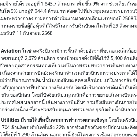
โดยมีรายได้รวมอยู่ที่ 1,843.7 ล้านบาท เพิ่มขึ้น 9% จากช่วงเดียวกัน
ิบโต 9% มาอยู่ที่ 944.4 ล้านบาท ส่งผลให้ที่ประชุมคณะกรรมการบริ
ปันผลระหว่างกาลของผลการดำเนินงานงวดหกเดือนแรกของปี 2568 ใน
หนดรายชื่อผู้ถือหุ้นที่มีสิทธิในการรับเงินปันผลในวันที่ 29 สิงห
ันผลวันที่ 11 กันยายน 2568
ิจ Aviation
ในช่วงครึ่งปีแรกมีการฟื้นตัวด้วยอัตราที่ชะลอลงเล็กน้อ
ศยานอยู่ที่ 2,679 ล้านลิตร จากเป้าหมายทั้งปีที่ตั้งไว้ที่ 5,400 ล้านล
ัวของ อุตสาหกรรมท่องเที่ยว แต่ในภาพรวมพบว่าการเดินทางทางอ
 เนื่องจากสายการบินยังคงรักษาจำนวนเที่ยวบินระหว่างประเทศได้ใน
ม้ว่าปริมาณการเติมน้ำมันของจีนจะลดลงเล็กน้อย แต่ในทางกลับกั
ดงสัญญาณการฟื้นตัวอย่างแข็งแกร่ง โดยมีปริมาณการเติมน้ำมันเพิ่มข
ียวกันของปีก่อน โดยมีปัจจัยสนับสนุนหลักคือการขยายเส้นทางบินต
บประเทศไทย นอกจากนี้ เส้นทางการบินอื่นๆ รวมถึงเส้นทางบินภาย
ตอย่างต่อเนื่อง ซึ่งจะช่วยสนับสนุนภาพรวมของ ธุรกิจเติมน้ำมันอาก
ิจ Utilities มีรายได้เพิ่มขึ้นจากการทำการตลาดเชิงรุก
โดยในครึ่งปี
ที่ 704 ล้านลิตร เติบโตขึ้นถึง 22% จากช่วงเดียวกันของปีก่อน และคิ
งไว้ทั้งปีที่ 1,290 ล้านลิตร นอกจากนี้ ยังมีโครงการเชื่อมต่อระบบท่