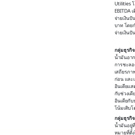
Utilities 
EBITDA เต
จ่ายเงิน
บาท โดยกำ
จ่ายเงินป
กลุ่มธุรก
น้ำมันอากา
การชะลอต
เสถียรภาพ
ก่อน และแ
อินเดียแส
กับช่วงเด
อินเดียกั
โน้มเติบโ
กลุ่มธุรก
น้ำมันอยู่
หมายที่ตั้