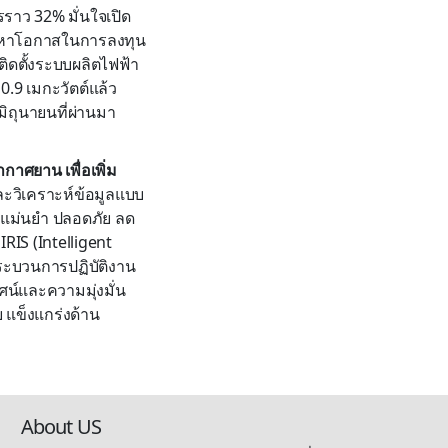
รราว 32% มั่นใจเปิด
มองหาโอกาสในการลงทุน
รติดตั้งระบบผลิตไฟฟ้า
0.9 เมกะวัตต์แล้ว
มิถุนายนที่ผ่านมา
าศยาน เพื่อเพิ่ม
ละวิเคราะห์ข้อมูลแบบ
 แม่นยำ ปลอดภัย ลด
IS (Intelligent
กระบวนการปฏิบัติงาน
ศน์และความมุ่งมั่น
 แข็งแกร่งด้าน
About US