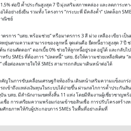
1.5% ต่อปี ค้ำประกันสูงสุด 7 ปี มุ่งเสริมสภาพคล่อง และลดภาระทาง
อได้อย่างยั่งยืน รวมทั้ง โครงการ “กระบะพี่ มีคลังค้ำ” ปลดล็อก SME
าณิชย์
มาตรการ “บสย. พร้อมช่วย” หรือมาตรการ 3 สี ม่วง เหลือง เขียว เป
ืดหยุ่นตามความสามารถของลูกหนี้ จุดเด่นคือ ยืดหนี้ยาวสูงสุด 7 ปี 
ต้น ก่อนตัดดอก” ดอกเบี้ย 0% ช่วยให้ลูกหนี้อยู่รอด อยู่ได้ และกลับไปเ
สำหรับ SMEs ที่ต้องการ “ปลดหนี้” บสย. ยังให้ความช่วยเหลือพิเศษ “
 เพื่อต่อลมหายใจให้ SMEs สามารถกลับมาเดินหน้าต่อได้
คัญในการขับเคลื่อนเศรษฐกิจท้องถิ่น เดินหน้าเสริมความแข็งแกร่งใ
ถเข้าถึงแหล่งเงินทุนในระบบได้ง่ายขึ้น ผ่านกลไกการค้ำประกันสินเ
บัน บสย. มีสำนักงานเขตทั้งสิ้น 11 แห่ง โดยมีทีมงานผู้เชี่ยวชาญพร้
นเชื่อ การเตรียมความพร้อมก่อนเข้าขอสินเชื่อ การปรับโครงสร้างห
่มศักยภาพให้กับผู้ประกอบการ SMEs ในพื้นที่อย่างเต็มที่