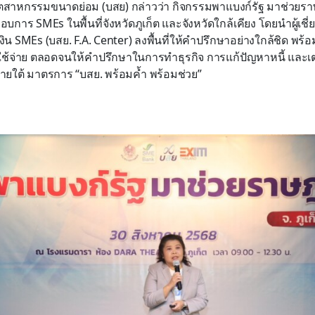
อุตสาหกรรมขนาดย่อม (บสย) กล่าวว่า กิจกรรมพาแบงก์รัฐ มาช่วยราษ
กอบการ SMEs ในพื้นที่จังหวัดภูเก็ต และจังหวัดใกล้เคียง โดยนำผู้เชี
ิน SMEs (บสย. F.A. Center) ลงพื้นที่ให้คำปรึกษาอย่างใกล้ชิด พร
ีค่าใช้จ่าย ตลอดจนให้คำปรึกษาในการทำธุรกิจ การแก้ปัญหาหนี้ แล
ภายใต้ มาตรการ “บสย. พร้อมค้ำ พร้อมช่วย”