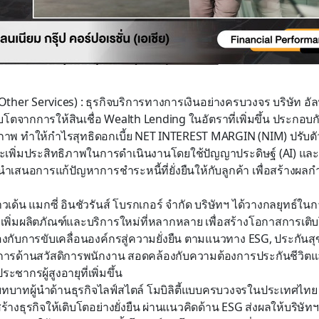
ๆ (Other Services) : ธุรกิจบริการทางการเงินอย่างครบวงจร บริษัท อั
ติบโตจากการให้สินเชื่อ Wealth Lending ในอัตราที่เพิ่มขึ้น ประกอ
ิภาพ ทำให้กำไรสุทธิดอกเบี้ย NET INTEREST MARGIN (NIM) ปรับตัวด
เพิ่มประสิทธิภาพในการดำเนินงานโดยใช้ปัญญาประดิษฐ์ (AI) แ
ำเสนอการแก้ปัญหาการชำระหนี้ที่ยั่งยืนให้กับลูกค้า เพื่อสร้างผลก
าวเด้น แมกซี่ อินชัวรันส์ โบรกเกอร์ จำกัด บริษัทฯ ได้วางกลยุทธ์ใ
รเพิ่มผลิตภัณฑ์และบริการใหม่ที่หลากหลาย เพื่อสร้างโอกาสการเต
ข้องกับการขับเคลื่อนองค์กรสู่ความยั่งยืน ตามแนวทาง ESG, ประกันส
ารด้านสวัสดิการพนักงาน สอดคล้องกับความต้องการประกันชีวิตแล
ชากรผู้สูงอายุที่เพิ่มขึ้น
ทบาทผู้นำด้านธุรกิจไลฟ์สไตล์ โมบิลิตี้แบบครบวงจรในประเทศไทย ที่ก
ร้างธุรกิจให้เติบโตอย่างยั่งยืน ผ่านแนวคิดด้าน ESG ส่งผลให้บริษั