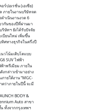
อร์ปอเรชั่น (เอเชีย)
ูล ภายในงานบริษัทจด
รดำเนินงานงวด 6
ียวกันของปีที่ผ่านมา
ษัทฯ ยังได้รับปัจจัย
ียนใหม่ เพิ่มขึ้น
ับทิศทางธุรกิจในครึ่งปี
มีแนวโน้มเติบโตแบบ
 G6 SUV ไฟฟ้า
ไฟฟ้าพรีเมียม ภายใน
ดังกล่าวเข้ามาอย่าง
ขึ้นภายใต้งาน “MGC-
ดว่าภายในปีนี้ จะมี
ขา LAUNCH BODY &
lennium Auto สาขา
น ทั้งจากกรุงเทพฯ