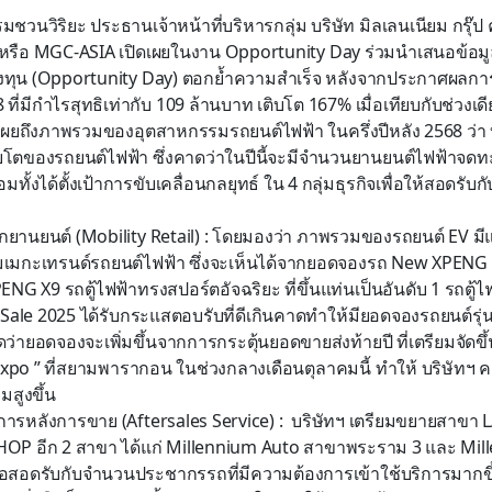
มชวนวิริยะ ประธานเจ้าหน้าที่บริหารกลุ่ม บริษัท มิลเลนเนียม กรุ๊ป ค
 หรือ MGC-ASIA เปิดเผยในงาน Opportunity Day ร่วมนำเสนอข้อม
งทุน (Opportunity Day) ตอกย้ำความสำเร็จ หลังจากประกาศผลกา
 ที่มีกำไรสุทธิเท่ากับ 109 ล้านบาท เติบโต 167% เมื่อเทียบกับช่วงเด
เผยถึงภาพรวมของอุตสาหกรรมรถยนต์ไฟฟ้า ในครึ่งปีหลัง 2568 ว่า บริ
โตของรถยนต์ไฟฟ้า ซึ่งคาดว่าในปีนี้จะมีจำนวนยานยนต์ไฟฟ้าจดทะเบ
มทั้งได้ตั้งเป้าการขับเคลื่อนกลยุทธ์ ใน 4 กลุ่มธุรกิจเพื่อให้สอดรับก
ปลีกยานยนต์ (Mobility Retail) : โดยมองว่า ภาพรวมของรถยนต์ EV 
เมกะเทรนด์รถยนต์ไฟฟ้า ซึ่งจะเห็นได้จากยอดจองรถ New XPENG
ENG X9 รถตู้ไฟฟ้าทรงสปอร์ตอัจฉริยะ ที่ขึ้นแท่นเป็นอันดับ 1 รถตู้
Sale 2025 ได้รับกระแสตอบรับที่ดีเกินคาดทำให้มียอดจองรถยนต์รุ่น
ดว่ายอดจองจะเพิ่มขึ้นจากการกระตุ้นยอดขายส่งท้ายปี ที่เตรียมจัด
xpo ” ที่สยามพารากอน ในช่วงกลางเดือนตุลาคมนี้ ทำให้ บริษัทฯ คา
มสูงขึ้น
บริการหลังการขาย (Aftersales Service) : บริษัทฯ เตรียมขยายสา
P อีก 2 สาขา ได้แก่ Millennium Auto สาขาพระราม 3 และ Mil
พื่อสอดรับกับจำนวนประชากรรถที่มีความต้องการเข้าใช้บริการมากขึ้