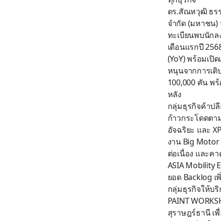
ดร.สัณหวุฒิ ธรร
จำกัด (มหาชน)
ทะเบียนพบนักล
เดือนแรกปี 2568
(YoY) พร้อมเปิด
หนุนจากการเติบ
100,000 คัน พร้อ
หลัง
กลุ่มธุรกิจค้า
ก้าวกระโดดตาม
อัจฉริยะ และ XP
งาน Big Motor 
ต่อเนื่อง และคา
ASIA Mobility E
ยอด Backlog เพิ่
กลุ่มธุรกิจให้
PAINT WORKSHO
สุราษฎร์ธานี เ