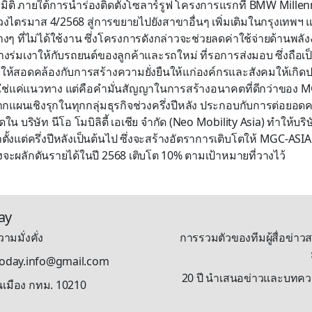
ิติ ภายใต้การนำร่องติดตั้งโซลาร์รูฟ โครงการแรกที่ BMW Mill
งไตรมาส 4/2568 สู่การขยายไปยังสาขาอื่นๆ เพิ่มเติมในกรุงเทพฯ แ
ๆ ที่ไม่ได้ใช้งาน ซึ่งโครงการดังกล่าวจะช่วยลดค่าใช้จ่ายด้านพลั
้างร่มเงาให้กับรถยนต์ของลูกค้าและรถใหม่ ที่รอการส่งมอบ ซึ่งถือเ
จให้สอดคล้องกับการสร้างความยั่งยืนให้แก่องค์กรและสังคมให้เกิดป
ใช่แค่แนวทาง แต่คือคำมั่นสัญญาในการสร้างอนาคตที่ดีกว่าของ 
ากแผนเชิงรุกในทุกกลุ่มธุรกิจช่วงครึ่งปีหลัง ประกอบกับการต่อยอ
หมดใน บริษัท นีโอ โมบิลิตี้ เอเชีย จำกัด (Neo Mobility Asia) ทำให้บร
าตั้งแต่ครึ่งปีหลังเป็นต้นไป ซึ่งจะสร้างอัตราการเติบโตให้ MGC-AS
งจะผลักดันรายได้ในปี 2568 เติบโต 10% ตามเป้าหมายที่วางไว้
ay
ามมั่งคั่ง
การรวมตัวของทีมผู้สื่อข่าวส
stoday.info@gmail.com
20 ปี นำเสนอข่าวและบทความรู
นเมือง กทม. 10210