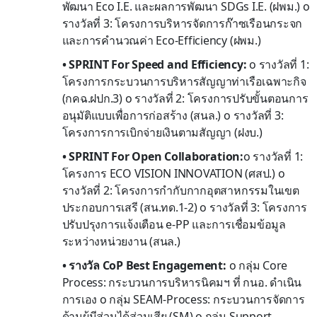
พัฒนา Eco I.E. และผลการพัฒนา SDGs I.E. (ฝพม.) o
รางวัลที่ 3: โครงการบริหารจัดการก๊าซเรือนกระจก
และการคำนวณค่า Eco-Efficiency (ฝพม.)
• SPRINT For Speed and Efficiency:
o รางวัลที่ 1:
โครงการกระบวนการบริหารสัญญาท่าเรือเฉพาะกิจ
(กคฉ.ฝปก.3) o รางวัลที่ 2: โครงการปรับขั้นตอนการ
อนุมัติแบบเพื่อการก่อสร้าง (สนล.) o รางวัลที่ 3:
โครงการการเบิกจ่ายเงินตามสัญญา (ฝงบ.)
• SPRINT For Open Collaboration:
o รางวัลที่ 1:
โครงการ ECO VISION INNOVATION (ศสป.) o
รางวัลที่ 2: โครงการกำกับกากอุตสาหกรรมในเขต
ประกอบการเสรี (สน.ทด.1-2) o รางวัลที่ 3: โครงการ
ปรับปรุงการแจ้งเตือน e-PP และการเชื่อมข้อมูล
ระหว่างหน่วยงาน (สนล.)
• รางวัล CoP Best Engagement:
o กลุ่ม Core
Process: กระบวนการบริหารนิคมฯ ที่ กนอ. ดำเนิน
การเอง o กลุ่ม SEAM-Process: กระบวนการจัดการ
ด้านผู้มีส่วนได้ส่วนเสีย (SM) o กลุ่ม Support