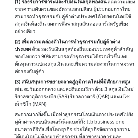
(1) รองรับการชำระและรับเงินในสกุลท้องถิ่น
ลดความเสี่ยง
จากความผันผวนของอัตราแลกเปลี่ยน ผู้ประกอบการไทย
สามารถทำธุรกรรมกับคู่ค้าต่างประเทศได้โดยตรงโดยใช้
สกุลเงินท้องถิ่น ลดการพึ่งพาสกุลเงินดอลลาร์สหรัฐเพียง
อย่างเดียว
(2) เพิ่มความคล่องตัวในการทำธุรกรรมกับคู่ค้าต่าง
ประเทศ
ด้วยรองรับเงินสกุลท้องถิ่นของประเทศคู่ค้าสำคัญ
ของไทยกว่า 90% สามารถทำธุรกรรมได้รวดเร็วขึ้น ลด
ต้นทุนการแปลงสกุลเงิน และเพิ่มความสะดวกในการเจรจา
ต่อรองกับคู่ค้า
(3) สนับสนุนการขยายตลาดสู่ภูมิภาคใหม่ที่มีศักยภาพสูง
เช่น ตะวันออกกลาง และละตินอเมริกา ด้วย 3 สกุลเงินใหม่
ริยาลซาอุดิอาระเบีย (SAR) ริยาลกาตาร์ (QAR) และเปโซ
เม็กซิโก (MXN)
สะดวกมากยิ่งขึ้น เมื่อทำธุรกรรมโอนเงินต่างประเทศไปยัง
คู่ค้าผ่านระบบอินเทอร์เน็ตแบงก์กิ้ง ttb business one
ธนาคารดิจิทัลเพื่อโลกธุรกิจ ช่วยให้ธุรกิจจัดการธุรกรรม
ได้เองโดยไม่ต้องมาทำธุรกรรมที่สาขาธนาคาร และ