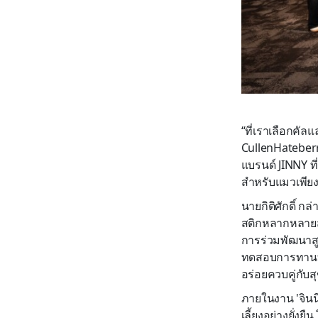
“ที่เราเลือกคัล
CullenHateberr
แบรนด์ JINNY ที
สำหรับแมวเพียง
นายกิติศักดิ์ ก
สติกหลากหลายสู
การร่วมพัฒนาส
ทดสอบการทานที่
อร่อยควบคู่กับ
ภายในงาน 'จินนี
เลี้ยงอย่างยั่ง