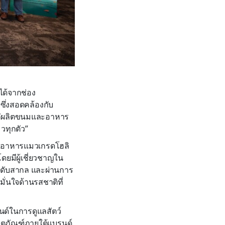
นได้จากช่อง
ซึ่งสอดคล้องกับ
ด้แค่ผลิตขนมและอาหาร
วทุกตัว”
ัฒนาอาหารแมวเกรดโฮลิ
ยมีผู้เชี่ยวชาญใน
ะดับสากล และผ่านการ
่นใจด้านรสชาติที่
รนด์ในการดูแลสัตว์
ผลิตภัณฑ์ภายใต้แบรนด์