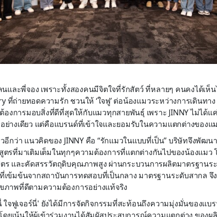
แลนและพี่จอง เพราะทั้งสองคนมีจิตใจที่รักสัตว์ ที่หลายๆ คนคงได้เห็
y ที่ถ่ายทอดความรัก ชวนให้ ‘ใจฟู’ ต่อน้องแมวระหว่างการเดินทาง 
่ต้องการมอบสิ่งที่ดีที่สุดให้กับแมวทุกสายพันธุ์ เพราะ JINNY ไม่ไ
อย่างเดียว แต่คือแบรนด์ที่เข้าใจและยอมรับในความแตกต่างของแม
ล่าวอีกว่า แนวคิดของ JINNY คือ “รักแมวในแบบที่เป็น” บริษัทจึงพ
ตรที่มาเติมเต็มในทุกๆความต้องการที่แตกต่างกันไปของน้องแมว โด
ูตร และคัดสรรวัตถุดิบคุณภาพสูง ผ่านกระบวนการผลิตมาตรฐานร
เข้มข้นจากสถาบันการทดสอบที่เป็นกลาง มาตรฐานระดับสากล จึงมั
สุขภาพที่ดีตามความต้องการอย่างแท้จริง
่ ใจฟูเจอร์นี่' ยังได้มีการจัดกิจกรรมที่สะท้อนถึงความมุ่งมั่นของแบ
ยืน โดยเน้นให้ผู้เข้าร่วมงานได้สัมผัสประสบการณ์ความแตกต่าง ของ