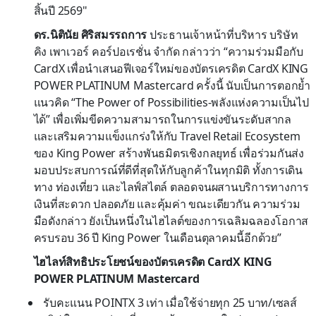
สิ้นปี 2569"
ดร.นิตินัย ศิริสมรรถการ
ประธานเจ้าหน้าที่บริหาร บริษัท
คิง เพาเวอร์ คอร์ปอเรชั่น จำกัด กล่าวว่า “ความร่วมมือกับ
CardX เพื่อนำเสนอฟีเจอร์ใหม่ของบัตรเครดิต CardX KING
POWER PLATINUM Mastercard ครั้งนี้ นับเป็นการตอกย้ำ
แนวคิด “The Power of Possibilities-พลังแห่งความเป็นไป
ได้” เพื่อเพิ่มขีดความสามารถในการแข่งขันระดับสากล
และเสริมความแข็งแกร่งให้กับ Travel Retail Ecosystem
ของ King Power สร้างพันธมิตรเชิงกลยุทธ์ เพื่อร่วมกันส่ง
มอบประสบการณ์ที่ดีที่สุดให้กับลูกค้าในทุกมิติ ทั้งการเดิน
ทาง ท่องเที่ยว และไลฟ์สไตล์ ตลอดจนผสานบริการทางการ
เงินที่สะดวก ปลอดภัย และคุ้มค่า ขณะเดียวกัน ความร่วม
มือดังกล่าว ยังเป็นหนึ่งในไฮไลต์ของการเฉลิมฉลองโอกาส
ครบรอบ 36 ปี King Power ในเดือนตุลาคมนี้อีกด้วย”
ไฮไลท์สิทธิประโยชน์ของบัตรเครดิต CardX KING
POWER PLATINUM Mastercard
รับคะแนน POINTX 3 เท่า เมื่อใช้จ่ายทุก 25 บาท/เซลส์