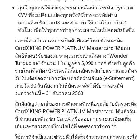
อุ่นใจทุกการใช้จ่ายธุรกรรมออนไลน์ ด้วยรหัส Dynamic
CVV ที่จะเปลี่ยนแปลงทุกครั้งที่มีการขอรหัสผ่าน
แอปพลิเคชัน CardX และสามารถใช้งานได้ภายใน 2
ชั่วโมง เพื่อให้ทุกการทำธุรกรรมออนไลน์ปลอดภัยยิ่งขึ้น
และเพื่อเฉลิมฉลองการเปิดตัวฟีเจอร์ใหม่ บัตรเครดิต
CardX KING POWER PLATINUM Mastercard ได้มอบ
สิทธิพิเศษ! รับของสมนาคุณ กระเป๋าเดินทาง “Wonder
Turquoise” จำนวน 1 ใบ มูลค่า 5,990 บาท* สำหรับลูกค้า
รายใหม่ที่สมัครบัตรเครดิตนี้เป็นบัตรหลักใบแรก และสมัคร
รับใบแจ้งยอดรายการบัตรเครดิตผ่านอีเมล (e-Statement)
ภายใน 30 วันนับจากวันที่บัตรเครดิตได้รับการอนุมัติ
ระหว่างวันนี้ – 31 ธันวาคม 2568
สัมผัสสัญลักษณ์ของการเดินทางที่เหนือระดับกับบัตรเครดิต
CardX KING POWER PLATINUM Mastercard ได้แล้ววัน
นี้ ผ่านแอปพลิเคชัน CardX หรือสอบถามรายละเอียดเพิ่ม
เติมและตรวจสอบเงื่อนไขได้ที่ www.cardx.co.th
ใช้เท่าที่จำเป็นและชำระคืนได้เต็มจำนวนตามกำหนด จะได้