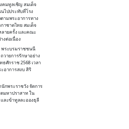
งคมทูลเชิญ สมเด็จ
ินไปประทับที่โรง
อติดตามพระอาการทาง
ภากาชาดไทย สมเด็จ
รหลายครั้ง และคณะ
งต่อเนื่อง
ีนาถ พระบรมราชชนนี
ะถวายการรักษาอย่าง
ุทธศักราช 2568 เวลา
ะอาการสงบ สิริ
นักพระราชวัง จัดการ
ุสิตมหาปราสาท ใน
ละข้าทูลละอองธุลี