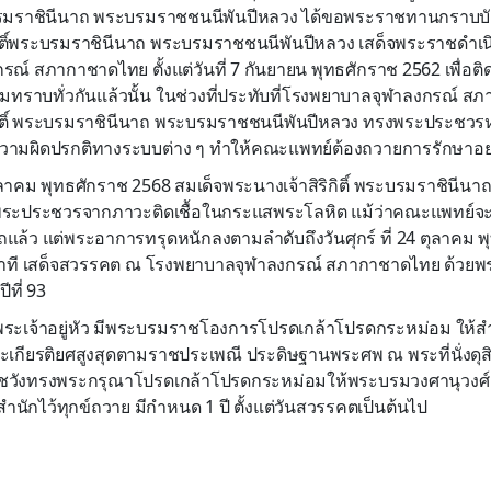
พระบรมราชินีนาถ พระบรมราชชนนีพันปีหลวง ได้ขอพระราชทานกราบบั
กิติ์พระบรมราชินีนาถ พระบรมราชชนนีพันปีหลวง เสด็จพระราชดำเน
ณ์ สภากาชาดไทย ตั้งแต่วันที่ 7 กันยายน พุทธศักราช 2562 เพื่
มทราบทั่วกันแล้วนั้น ในช่วงที่ประทับที่โรงพยาบาลจุฬาลงกรณ์ ส
ิกิติ์ พระบรมราชินีนาถ พระบรมราชชนนีพันปีหลวง ทรงพระประชว
ามผิดปรกติทางระบบต่าง ๆ ทำให้คณะแพทย์ต้องถวายการรักษาอย่า
7 ตุลาคม พุทธศักราช 2568 สมเด็จพระนางเจ้าสิริกิติ์ พระบรมราชิน
พระประชวรจากภาวะติดเชื้อในกระแสพระโลหิต แม้ว่าคณะแพทย์จ
ล้ว แต่พระอาการทรุดหนักลงตามลำดับถึงวันศุกร์ ที่ 24 ตุลาคม พ
นาที เสด็จสวรรคต ณ โรงพยาบาลจุฬาลงกรณ์ สภากาชาดไทย ด้วยพร
ที่ 93
ระเจ้าอยู่หัว มีพระบรมราชโองการโปรดเกล้าโปรดกระหม่อม ให้สำ
เกียรติยศสูงสุดตามราชประเพณี ประดิษฐานพระศพ ณ พระที่นั่งด
ังทรงพระกรุณาโปรดเกล้าโปรดกระหม่อมให้พระบรมวงศานุวงศ์ แ
ักไว้ทุกข์ถวาย มีกำหนด 1 ปี ตั้งแต่วันสวรรคตเป็นต้นไป