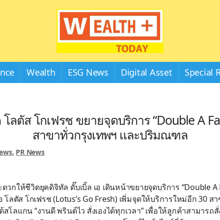
Wealthplustoday
ance
Wealth
ESG News
Digital Asset
Special 
ผนึก โลตัส โกเฟรช ขยายจุดบริการ “Double A Fas
สาขาทั่วกรุงเทพฯ และปริมณฑล
News
,
PR News
กให้ชีวิตยุคดิจิทัล ดั๊บเบิ้ล เอ เดินหน้าขยายจุดบริการ “Double A 
บมือ โลตัส โกเฟรช (Lotus’s Go Fresh) เพิ่มจุดให้บริการใหม่อีก 30 ส
โลแกน “งานดี พรินต์ไว สั่งเองได้ทุกเวลา” เพื่อให้ลูกค้าสามารถสั่