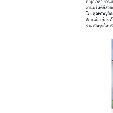
ที่ ทุกเวลา ผ่
งานพรินต์สีสวย
โดย
คุณชาญวิทย์
ลักษณ์องค์กร ดั๊
ร่วมเปิดจุดให้