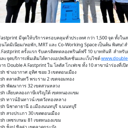
A Fastprint มีจุดให้บริการครอบคลุมทั่วประเทศ กว่า 1,500 จุด ทั้งใ
อนโดมิเนียม/หอพัก, MRT และ Co-Working Space เป็นต้น พิเศษ! สำ
Fastprint ครั้งแรก รับเครดิตทดลองพรินต์ฟรี 10 บาททันที สำหรับผ
มและจุดบริการเพิ่มเติมได้ทางแอปพลิเคชั่นและเว็บไซต์
www.doublea
การ Double A Fastprint ใน โลตัส โกเฟรช ทั้ง 10 สาขานำร่องที่เปิดแล
resh ช่างอากาศ อุทิศ ซอย 3 เขตดอนเมือง
resh ตลาดสินทวี พระราม 2 เขตจอมทอง
fresh พัฒนาการ 32 เขตสวนหลวง
resh เลียบคลองภาษีเจริญใต้ เขตหนองแขม
resh ทาวน์อินทาวน์ เขตวังทองหลาง
esh นิชาดาธานี อ.เมืองนนทบุรี จ.นนทบุรี
resh สรงประภา 30 เขตดอนเมือง
fresh เพชรเกษม 81 เขตหนองแขม
esh ช็อป ซิลล่า เขตลาดกระบัง