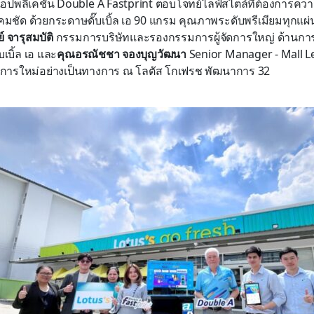
านแอปพลิเคชัน Double A Fastprint ตอบโจทย์ไลฟ์สไตล์ที่ต้องการค
คมชัด ด้วยกระดาษดั๊บเบิ้ล เอ 90 แกรม คุณภาพระดับพรีเมียมทุกแผ
 จารุสมบัติ
กรรมการบริษัทและรองกรรมการผู้จัดการใหญ่ ด้านกา
บเบิ้ล เอ และ
คุณอรณัชชา จองบุญวัฒนา
Senior Manager - Mall L
บริการใหม่อย่างเป็นทางการ ณ โลตัส โกเฟรช พัฒนาการ 32