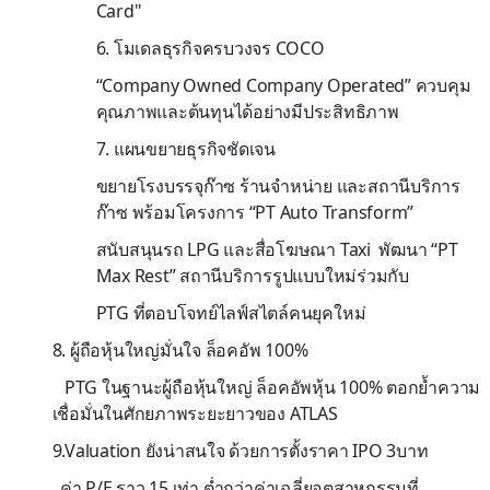
Card"
6.
โมเดลธุรกิจครบวงจร
COCO
“Company Owned Company Operated”
ควบคุม
คุณภาพและต้นทุนได้อย่างมีประสิทธิภาพ
7.
แผนขยายธุรกิจชัดเจน
ขยายโรงบรรจุก๊าซ ร้านจำหน่าย และสถานีบริการ
ก๊าซ พร้อมโครงการ “
PT Auto Transform”
สนับสนุนรถ
LPG
และสื่อโฆษณา
Taxi
พัฒนา “
PT
Max Rest”
สถานีบริการรูปแบบใหม่ร่วมกับ
PTG
ที่ตอบโจทย์ไลฟ์สไตล์คนยุคใหม่
8.
ผู้ถือหุ้นใหญ่มั่นใจ ล็อคอัพ
100%
PTG
ในฐานะผู้ถือหุ้นใหญ่ ล็อคอัพหุ้น
100%
ตอกย้ำความ
เชื่อมั่นในศักยภาพระยะยาวของ
ATLAS
9.Valuation
ยังน่าสนใจ ด้วยการตั้งราคา
IPO 3
บาท
ค่า
P/E
ราว 15 เท่า ต่ำกว่าค่าเฉลี่ยอุตสาหกรรมที่