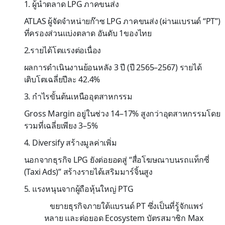
1.
ผู้นำตลาด
LPG
ภาคขนส่ง
ATLAS
ผู้จัดจำหน่ายก๊าซ
LPG
ภาคขนส่ง (ผ่านแบรนด์ “
PT”)
ที่ครองส่วนแบ่งตลาด อันดับ
1
ของไทย
2.
รายได้โตแรงต่อเนื่อง
ผลการดำเนินงานย้อนหลัง
3
ปี (ปี
2565–2567)
รายได้
เติบโตเฉลี่ยปีละ
42.4%
3.
กำไรขั้นต้นเหนือ
อุตสาหกรรม
Gross Margin
อยู่ในช่วง
14–17%
สูงกว่าอุตสาหกรรมโดย
รวมที่เฉลี่ยเพียง
3–5%
4. Diversify
สร้างมูลค่าเพิ่ม
นอกจากธุรกิจ
LPG
ยังต่อยอดสู่ “สื่อโฆษณาบนรถแท็กซี่
(
Taxi Ads)”
สร้างรายได้เสริมมาร์จิ้นสูง
5.
แรงหนุนจากผู้ถือหุ้นใหญ่
PTG
ขยายธุ
รกิจภายใต้แบรนด์
PT
ซึ่งเป็
นที่รู้จักแพร่
หลาย และต่อยอด
Ecosystem
บัตรสมาชิก
Max