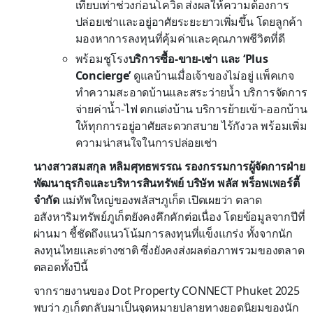
เทียบเท่าช่วงก่อนโควิด ส่งผลให้ความต้องการ
ปล่อยเช่าและอยู่อาศัยระยะยาวเพิ่มขึ้น โดยลูกค้า
มองหาการลงทุนที่คุ้มค่าและคุณภาพชีวิตที่ดี
พร้อมชูโรง
บริการซื้อ
-ขาย-เช่า และ ‘Plus
Concierge’
ดูแลบ้านเมื่อเจ้าของไม่อยู่ แพ็คเกจ
ทำความสะอาดบ้านและสระว่ายน้ำ บริการจัดการ
จ่ายค่าน้ำ-ไฟ ตกแต่งบ้าน บริการย้ายเข้า-ออกบ้าน
ให้ทุกการอยู่อาศัยสะดวกสบาย ไร้กังวล พร้อมเพิ่ม
ความน่าสนใจในการปล่อยเช่า
นางสาวสมสกุล หลิมศุทธพรรณ รองกรรมการผู้จัดการฝ่าย
พัฒนาธุรกิจและบริหารสินทรัพย์ บริษัท พลัส พร็อพเพอร์ตี้
จำกัด
แม่ทัพใหญ่ของพลัสฯภูเก็ต เปิดเผยว่า ตลาด
อสังหาริมทรัพย์ภูเก็ตยังคงคึกคักต่อเนื่อง โดยข้อมูลจากปีที่
ผ่านมา ชี้ชัดถึงแนวโน้มการลงทุนที่แข็งแกร่ง ทั้งจากนัก
ลงทุนไทยและต่างชาติ ซึ่งยังคงส่งผลต่อภาพรวมของตลาด
ตลอดทั้งปีนี้
จากรายงานของ Dot Property CONNECT Phuket 2025
พบว่า ภูเก็ตกลับมาเป็นจุดหมายปลายทางยอดนิยมของนัก