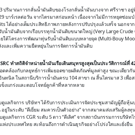
 ปริมาณการกลั่นน้ำมันดิบของโรงกลั่นน้ำมันบางจาก ศรีราชา อยู่ที
2,329 บาร์เรลต่อวัน จากไตรมาสก่อนหน้า เนื่องจากไม่มีการหยุดซ่อ
ts ได้อย่างเต็มประสิทธิภาพภายหลังการปรับปรุงแล้วเสร็จ นอกจากน
รรับน้ำมันดิบจากเรือบรรทุกน้ำมันดิบขนาดใหญ่ (Very Large Crude 
ายใต้โครงการพัฒนาทุ่นรับน้ำมันดิบแบบหลายจุด (Multi-Bouy Moor
่งและเพิ่มความยืดหยุ่นในการจัดการน้ำมันดิบ
C ทำสถิติจำหน่ายน้ำมันเรือเดินสมุทรสูงสุดเป็นประวัติการณ์ที่ 42
อดคล้องกับกลยุทธ์การเพิ่มยอดขายผลิตภัณฑ์มูลค่าสูง ขณะเดียวกัน 
นทนิล ในสถานีบริการน้ำมันครบ 104 สาขา ณ สิ้นไตรมาส 3 เพื่อสร
่แข็งแกร่งและตอบโจทย์ลูกค้าที่หลากหลาย
ดูแลกิจการ บริษัทฯ ได้รับการประเมินการจัดประชุมสามัญผู้ถือหุ้
อยู่ในระดับ “ดีเยี่ยม สมควรเป็นตัวอย่าง” จากสมาคมส่งเสริมผู้ลงทุ
ูแลกิจการ CGR ระดับ 5 ดาว “ดีเลิศ” จากสถาบันกรรมการบริษัทไ
แห่งประเทศไทย สะท้อนถึงการดำเนินธุรกิจอย่างโปร่งใสและยั่งยืน