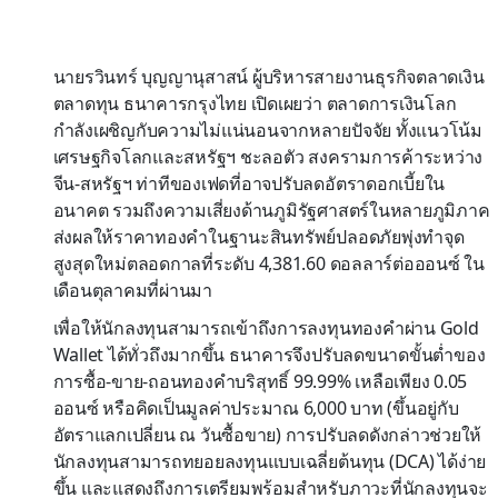
นายรวินทร์ บุญญานุสาสน์ ผู้บริหารสายงานธุรกิจตลาดเงิน
ตลาดทุน ธนาคารกรุงไทย เปิดเผยว่า ตลาดการเงินโลก
กำลังเผชิญกับความไม่แน่นอนจากหลายปัจจัย ทั้งแนวโน้ม
เศรษฐกิจโลกและสหรัฐฯ ชะลอตัว สงครามการค้าระหว่าง
จีน-สหรัฐฯ ท่าทีของเฟดที่อาจปรับลดอัตราดอกเบี้ยใน
อนาคต รวมถึงความเสี่ยงด้านภูมิรัฐศาสตร์ในหลายภูมิภาค
ส่งผลให้ราคาทองคำในฐานะสินทรัพย์ปลอดภัยพุ่งทำจุด
สูงสุดใหม่ตลอดกาลที่ระดับ 4,381.60 ดอลลาร์ต่อออนซ์ ใน
เดือนตุลาคมที่ผ่านมา
เพื่อให้นักลงทุนสามารถเข้าถึงการลงทุนทองคำผ่าน Gold
Wallet ได้ทั่วถึงมากขึ้น ธนาคารจึงปรับลดขนาดขั้นต่ำของ
การซื้อ-ขาย-ถอนทองคำบริสุทธิ์ 99.99% เหลือเพียง 0.05
ออนซ์ หรือคิดเป็นมูลค่าประมาณ 6,000 บาท (ขึ้นอยู่กับ
อัตราแลกเปลี่ยน ณ วันซื้อขาย) การปรับลดดังกล่าวช่วยให้
นักลงทุนสามารถทยอยลงทุนแบบเฉลี่ยต้นทุน (DCA) ได้ง่าย
ขึ้น และแสดงถึงการเตรียมพร้อมสำหรับภาวะที่นักลงทุนจะ