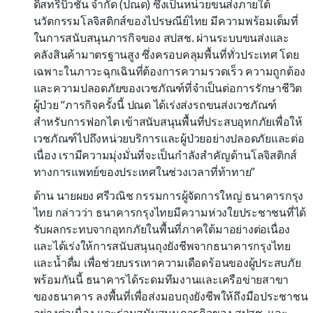
ดิสทริบิวชั่น จำกัด (ปณด) ซึ่งเป็นหน่วยขนส่งภายใต้
นวัตกรรมโลจิสติกส์ของไปรษณีย์ไทย มีความพร้อมเต็มที่
ในการสนับสนุนภารกิจของ สปสช. ผ่านระบบขนส่งและ
คลังสินค้ามาตรฐานสูง ซึ่งครอบคลุมพื้นที่ทั่วประเทศ โดย
เฉพาะในภาวะฉุกเฉินที่ต้องการความรวดเร็ว ความถูกต้อง
และความปลอดภัยของเวชภัณฑ์ที่จำเป็นต่อการรักษาชีวิต
ผู้ป่วย “ภารกิจครั้งนี้ ปณด ได้เร่งส่งรถขนส่งเวชภัณฑ์
สำหรับการฟอกไต เข้าสนับสนุนพื้นที่ประสบอุทกภัยเพื่อให้
เวชภัณฑ์ไปถึงหน่วยบริการและผู้ป่วยอย่างปลอดภัยและต่อ
เนื่อง เรามีความมุ่งมั่นที่จะเป็นกำลังสำคัญด้านโลจิสติกส์
ทางการแพทย์ของประเทศในช่วงเวลาที่ท้าทาย”
ด้าน นายผยง ศรีวณิช กรรมการผู้จัดการใหญ่ ธนาคารกรุง
ไทย กล่าวว่า ธนาคารกรุงไทยมีความห่วงใยประชาชนที่ได้
รับผลกระทบจากอุทกภัยในพื้นที่ภาคใต้มาอย่างต่อเนื่อง
และได้เร่งให้การสนับสนุนถุงยังชีพจากธนาคารกรุงไทย
และน้ำดื่ม เพื่อช่วยบรรเทาความเดือดร้อนของผู้ประสบภัย
พร้อมกันนี้ ธนาคารได้ระดมทีมงานและเครือข่ายสาขา
ของธนาคาร ลงพื้นที่เพื่อส่งมอบถุงยังชีพให้ถึงมือประชาชน
อย่างต่อเนื่อง และร่วมสนับสนุนภารกิจของ สปสช. และ