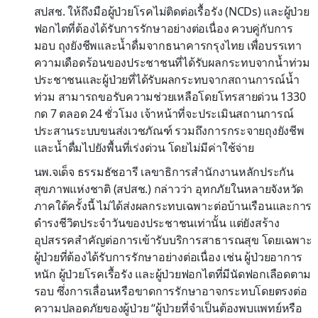
สปสช. ให้ถึงมือผู้ป่วยโรคไม่ติดต่อเรื้อรัง (NCDs) และผู้ป่วย
ฟอกไตที่ต้องได้รับการรักษาอย่างต่อเนื่อง ควบคู่กับการ
มอบ ถุงยังชีพและน้ำดื่มจากธนาคารกรุงไทย เพื่อบรรเทา
ความเดือดร้อนของประชาชนที่ได้รับผลกระทบจากน้ำท่วม
ประชาชนและผู้ป่วยที่ได้รับผลกระทบจากสถานการณ์น้ำ
ท่วม สามารถขอรับความช่วยเหลือโดยโทรสายด่วน 1330
กด 7 ตลอด 24 ชั่วโมง เจ้าหน้าที่จะประเมินสถานการณ์
ประสานระบบขนส่งเวชภัณฑ์ รวมถึงการกระจายถุงยังชีพ
และน้ำดื่มไปยังพื้นที่เร่งด่วน โดยไม่มีค่าใช้จ่าย
นพ.จเด็จ ธรรมธัชอารี เลขาธิการสำนักงานหลักประกัน
สุขภาพแห่งชาติ (สปสช.) กล่าวว่า อุทกภัยในหลายจังหวัด
ภาคใต้ครั้งนี้ ไม่ได้ส่งผลกระทบเฉพาะต่อบ้านเรือนและการ
ดำรงชีวิตประจำวันของประชาชนเท่านั้น แต่ยังสร้าง
อุปสรรคสำคัญต่อการเข้ารับบริการสาธารณสุข โดยเฉพาะ
ผู้ป่วยที่ต้องได้รับการรักษาอย่างต่อเนื่อง เช่น ผู้ป่วยอาการ
หนัก ผู้ป่วยโรคเรื้อรัง และผู้ป่วยฟอกไตที่มีนัดฟอกเลือดตาม
รอบ ซึ่งการเลื่อนหรือขาดการรักษาอาจกระทบโดยตรงต่อ
ความปลอดภัยของผู้ป่วย “ผู้ป่วยที่จำเป็นต้องพบแพทย์หรือ