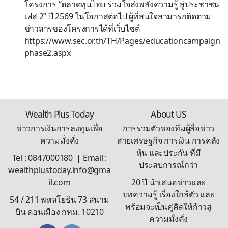
โครงการ “ตลาดทุนไทย ร่วมใจส่งพลังความรู้ สู่ประชาชน
เฟส 2” ปี 2569 ในโอกาสต่อไป ผู้ที่สนใจสามารถติดตาม
ข่าวสารของโครงการได้ที่เว็บไซต์
https://www.sec.or.th/TH/Pages/educationcampaign
phase2.aspx
Wealth Plus Today
About US
ข่าวการเงินการลงทุนเพื่อ
การรวมตัวของทีมผู้สื่อข่าว
ความมั่งคั่ง
สายเศรษฐกิจ การเงิน การคลัง
หุ้น และประกัน ที่มี
Tel : 0847000180 | Email :
ประสบการณ์กว่า
wealthplustoday.info@gma
il.com
20 ปี นำเสนอข่าวและ
บทความรู้ เรื่องใกล้ตัว และ
54 / 211 พหลโยธิน 73 สนาม
พร้อมจะเป็นคู่คิดให้ก้าวสู่
บิน ดอนเมือง กทม. 10210
ความมั่งคั่ง