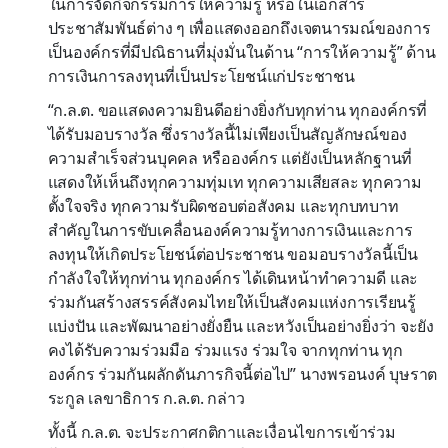
ในการจัดกิจกรรมการให้ความรู้ หรือในเอกสาร
ประชาสัมพันธ์ต่าง ๆ เพื่อแสดงออกถึงเจตนารมณ์ของการ
เป็นองค์กรที่มีปณิธานที่มุ่งมั่นในด้าน “การให้ความรู้” ด้าน
การเงินการลงทุนที่เป็นประโยชน์แก่ประชาชน
“ก.ล.ต. ขอแสดงความยินดีอย่างยิ่งกับทุกท่าน ทุกองค์กรที่
ได้รับมอบรางวัล ซึ่งรางวัลนี้ไม่เพียงเป็นสัญลักษณ์ของ
ความสำเร็จส่วนบุคคล หรือองค์กร แต่ยังเป็นหลักฐานที่
แสดงให้เห็นถึงทุกความทุ่มเท ทุกความเสียสละ ทุกความ
ตั้งใจจริง ทุกความรับผิดชอบต่อสังคม และทุกบทบาท
สำคัญในการขับเคลื่อนองค์ความรู้ทางการเงินและการ
ลงทุนให้เกิดประโยชน์ต่อประชาชน ขอมอบรางวัลนี้เป็น
กำลังใจให้ทุกท่าน ทุกองค์กร ได้เดินหน้าทำความดี และ
ร่วมกันสร้างสรรค์สังคมไทยให้เป็นสังคมแห่งการเรียนรู้
แบ่งปัน และพัฒนาอย่างยั่งยืน และหวังเป็นอย่างยิ่งว่า จะยัง
คงได้รับความร่วมมือ ร่วมแรง ร่วมใจ จากทุกท่าน ทุก
องค์กร ร่วมกันผลักดันภารกิจนี้ต่อไป” นางพรอนงค์ บุษราต
ระกูล เลขาธิการ ก.ล.ต. กล่าว
ทั้งนี้ ก.ล.ต. จะประกาศกติกาและเงื่อนไขการเข้าร่วม