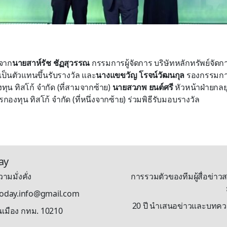
ิจาก
นายสาห์รัช ชัฏสุวรรณ
กรรมการผู้จัดการ บริษัทหลักทรัพย์จัดก
 เป็นตัวแทนขึ้นรับรางวัล และ
นางแขขวัญ โรจน์วัฒนกุล
รองกรรมการผ
ทุน ทิสโก้ จำกัด (ที่สามจากซ้าย)
นายสวภพ ยนต์ศรี
หัวหน้าฝ่ายกลย
กองทุน ทิสโก้ จำกัด (ที่หนึ่งจากซ้าย) ร่วมพิธีรับมอบรางวัล
ay
ามมั่งคั่ง
การรวมตัวของทีมผู้สื่อข่าวส
stoday.info@gmail.com
20 ปี นำเสนอข่าวและบทความรู
นเมือง กทม. 10210