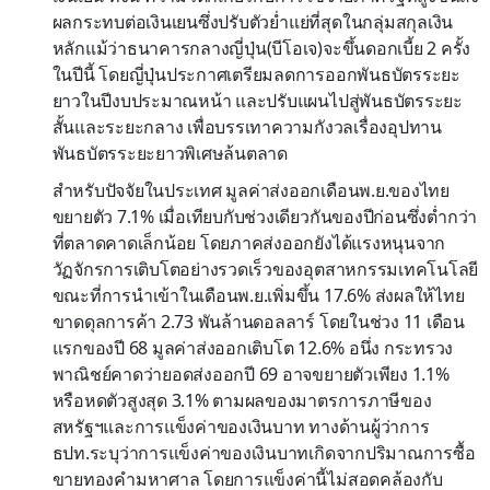
ผลกระทบต่อเงินเยนซึ่งปรับตัวย่ำแย่ที่สุดในกลุ่มสกุลเงิน
หลักแม้ว่าธนาคารกลางญี่ปุ่น(บีโอเจ)จะขึ้นดอกเบี้ย 2 ครั้ง
ในปีนี้ โดยญี่ปุ่นประกาศเตรียมลดการออกพันธบัตรระยะ
ยาวในปีงบประมาณหน้า และปรับแผนไปสู่พันธบัตรระยะ
สั้นและระยะกลาง เพื่อบรรเทาความกังวลเรื่องอุปทาน
พันธบัตรระยะยาวพิเศษล้นตลาด
สำหรับปัจจัยในประเทศ มูลค่าส่งออกเดือนพ.ย.ของไทย
ขยายตัว 7.1% เมื่อเทียบกับช่วงเดียวกันของปีก่อนซึ่งต่ำกว่า
ที่ตลาดคาดเล็กน้อย โดยภาคส่งออกยังได้แรงหนุนจาก
วัฏจักรการเติบโตอย่างรวดเร็วของอุตสาหกรรมเทคโนโลยี
ขณะที่การนำเข้าในเดือนพ.ย.เพิ่มขึ้น 17.6% ส่งผลให้ไทย
ขาดดุลการค้า 2.73 พันล้านดอลลาร์ โดยในช่วง 11 เดือน
แรกของปี 68 มูลค่าส่งออกเติบโต 12.6% อนึ่ง กระทรวง
พาณิชย์คาดว่ายอดส่งออกปี 69 อาจขยายตัวเพียง 1.1%
หรือหดตัวสูงสุด 3.1% ตามผลของมาตรการภาษีของ
สหรัฐฯและการแข็งค่าของเงินบาท ทางด้านผู้ว่าการ
ธปท.ระบุว่าการแข็งค่าของเงินบาทเกิดจากปริมาณการซื้อ
ขายทองคำมหาศาล โดยการแข็งค่านี้ไม่สอดคล้องกับ