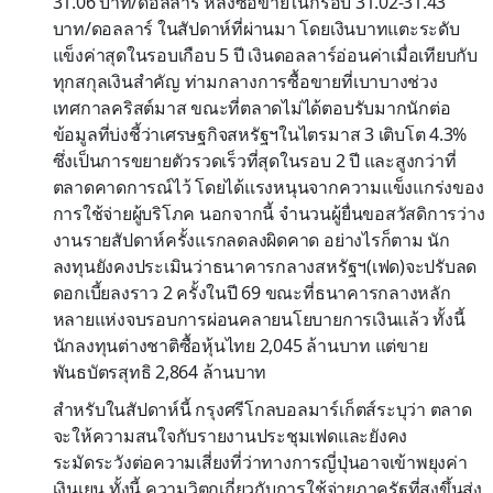
31.06 บาท/ดอลลาร์ หลังซื้อขายในกรอบ 31.02-31.43
บาท/ดอลลาร์ ในสัปดาห์ที่ผ่านมา โดยเงินบาทแตะระดับ
แข็งค่าสุดในรอบเกือบ 5 ปี เงินดอลลาร์อ่อนค่าเมื่อเทียบกับ
ทุกสกุลเงินสำคัญ ท่ามกลางการซื้อขายที่เบาบางช่วง
เทศกาลคริสต์มาส ขณะที่ตลาดไม่ได้ตอบรับมากนักต่อ
ข้อมูลที่บ่งชี้ว่าเศรษฐกิจสหรัฐฯในไตรมาส 3 เติบโต 4.3%
ซึ่งเป็นการขยายตัวรวดเร็วที่สุดในรอบ 2 ปี และสูงกว่าที่
ตลาดคาดการณ์ไว้ โดยได้แรงหนุนจากความแข็งแกร่งของ
การใช้จ่ายผู้บริโภค นอกจากนี้ จำนวนผู้ยื่นขอสวัสดิการว่าง
งานรายสัปดาห์ครั้งแรกลดลงผิดคาด อย่างไรก็ตาม นัก
ลงทุนยังคงประเมินว่าธนาคารกลางสหรัฐฯ(เฟด)จะปรับลด
ดอกเบี้ยลงราว 2 ครั้งในปี 69 ขณะที่ธนาคารกลางหลัก
หลายแห่งจบรอบการผ่อนคลายนโยบายการเงินแล้ว ทั้งนี้
นักลงทุนต่างชาติซื้อหุ้นไทย 2,045 ล้านบาท แต่ขาย
พันธบัตรสุทธิ 2,864 ล้านบาท
สำหรับในสัปดาห์นี้ กรุงศรีโกลบอลมาร์เก็ตส์ระบุว่า ตลาด
จะให้ความสนใจกับรายงานประชุมเฟดและยังคง
ระมัดระวังต่อความเสี่ยงที่ว่าทางการญี่ปุ่นอาจเข้าพยุงค่า
เงินเยน ทั้งนี้ ความวิตกเกี่ยวกับการใช้จ่ายภาครัฐที่สูงขึ้นส่ง