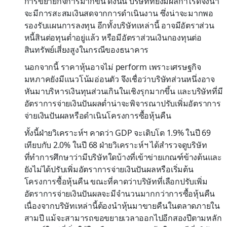
การขยายกิจการมากขึ้น ดังนั้น บริษัทที่ยังมีผลกำไรดีจึงน่า
จะมีการสะสมเงินสดจากการดำเนินงาน ซึ่งน่าจะมากพอ
รองรับแผนการลงทุน อีกทั้งบริษัทเหล่านี้ อาจมีอัตราส่วน
หนี้สินต่อทุนต่ำอยู่แล้ว หรือมีอัตราส่วนเงินกองทุนต่อ
สินทรัพย์เสี่ยงสูงในกรณีของธนาคาร
นอกจากนี้ ราคาหุ้นอาจไม่ perform เพราะเศรษฐกิจ
มหภาคยังมีแนวโน้มอ่อนตัว จึงเชื่อว่าบริษัทส่วนหนึ่งอาจ
หันมาบริหารเงินทุนส่วนเกินในเชิงรุกมากขึ้น และบริษัทที่มี
อัตราการจ่ายเงินปันผลต่ำน่าจะพิจารณาปรับเพิ่มอัตราการ
จ่ายเงินปันผลหรือดำเนินโครงการซื้อหุ้นคืน
ทั้งนี้ฝ่ายวิเคราะห์ฯ คาดว่า GDP จะเติบโต 1.9% ในปี 69
เทียบกับ 2.0% ในปี 68 ฝ่ายวิเคราะห์ฯ ได้สำรวจดูบริษัท
ที่ทำการศึกษาว่ามีบริษัทใดบ้างที่เข้าข่ายเกณฑ์ข้างต้นและ
ยังไม่ได้ปรับเพิ่มอัตราการจ่ายเงินปันผลหรือเริ่มต้น
โครงการซื้อหุ้นคืน ขณะที่คาดว่าบริษัทที่เลือกปรับเพิ่ม
อัตราการจ่ายเงินปันผลจะมีจำนวนมากกว่าการซื้อหุ้นคืน
เนื่องจากบริษัทเหล่านี้ต้องนำหุ้นมาขายคืนในตลาดภายใน
สามปี แม้จะสามารถขอขยายเวลาออกไปอีกสองปีตามหลัก