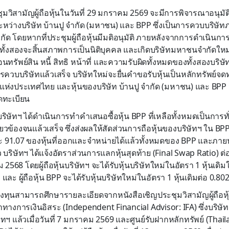
มวิสามัญผู้ถือหุ้นในวันที่ 29 มกราคม 2569 จะมีการพิจารณาอนุมั
หว่างบริษัท บ้านปู จำกัด (มหาชน) และ BPP ซึ่งเป็นการควบบริษั
ด โดยหากที่ประชุมผู้ถือหุ้นมีมติอนุมัติ ภายหลังจากการดำเนินการ
ษัท ทั้งสองจะสิ้นสภาพการเป็นนิติบุคคล และเกิดบริษัทมหาชนจำกัดใ
โอนทรัพย์สิน หนี้ สิทธิ หน้าที่ และความรับผิดทั้งหมดของทั้งสอง
การควบบริษัทแล้วเสร็จ บริษัทใหม่จะยื่นคำขอรับหุ้นเป็นหลักทรัพย์จ
แห่งประเทศไทย และหุ้นของบริษัท บ้านปู จำกัด (มหาชน) และ BP
จดทะเบียน
บริษัทฯ ได้ดำเนินการทำคำเสนอซื้อหุ้น BPP ที่เหลือทั้งหมดเป็นการท
ี่ยวข้องจนแล้วเสร็จ ซึ่งส่งผลให้สัดส่วนการถือหุ้นของบริษัทฯ ใน BPP
ละ 91.07 ของหุ้นที่ออกและจำหน่ายได้แล้วทั้งหมดของ BPP และภาย
 บริษัทฯ ได้แจ้งอัตราส่วนการแลกหุ้นสุดท้าย (Final Swap Ratio) ต่
ม 2568 โดยผู้ถือหุ้นบริษัทฯ จะได้รับหุ้นบริษัทใหม่ในอัตรา 1 หุ้นเดิ
 และ ผู้ถือหุ้น BPP จะได้รับหุ้นบริษัทใหม่ในอัตรา 1 หุ้นเดิมต่อ 0.80
ักลงทุนสามารถศึกษารายละเอียดจากหนังสือเชิญประชุมวิสามัญผู้ถื
าทางการเงินอิสระ (Independent Financial Advisor: IFA) ซึ่งบริษัทฯ
ัทฯ แล้วเมื่อวันที่ 7 มกราคม 2569 และศูนย์รับฝากหลักทรัพย์ (Thai