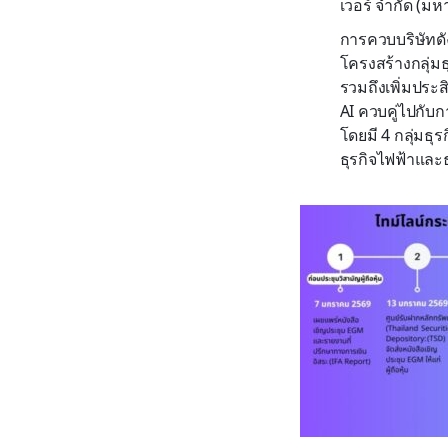
เวอร์ จำกัด (มห
การควบบริษัทดั
โครงสร้างกลุ่ม
รวมถึงเพิ่มประ
AI ควบคู่ไปกับ
โดยมี 4 กลุ่มธุ
ธุรกิจไฟฟ้าและธ