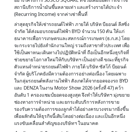
อย่างโครงการ SUSCO SQUARE ที่ช่วยเพิ่มยอดการเข้าใช้
สถานีบริการน้ำมันขึ้นหลายเท่า และสร้างรายได้ประจำ
(Recurring Income) จากค่าเช่าพื้นที่
ล่าสุดธุรกิจให้เช่ารถยนต์ไฟฟ้า ภายใต้ บริษัท บียอนด์ ลีสซิ่ง
จำกัด ได้ส่งมอบรถยนต์ไฟฟ้า BYD จำนวน 150 คัน ให้แก่
ธนาคารเพื่อการเกษตรและสหกรณ์การเกษตร (ธ.ก.ส.) โดย
จะกระจายไปยังสำนักงานใหญ่ รวมถึงสาขาทั่วประเทศ เพื่อ
ใช้เป็นพาหนะเดินทางไปปฏิบัติหน้าที่ ถือเป็นอีกหนึ่งธุรกิจที่
ช่วยขยายโอกาสใหม่ให้กับบริษัทฯ เป็นอย่างดี ขณะที่ธุรกิจ
ตัวแทนจำหน่ายรถยนต์ไฟฟ้า ภายใต้ บริษัท ซัสโก้ บียอนด์
จำกัด ผู้บริโภคยังมีความต้องการอย่างต่อเนื่อง โดยเฉพาะ
ในกลุ่มรถยนต์พลังงานไฟฟ้า สังเกตได้จากยอดจองรถ BYD
และ DENZA ในงาน Motor Show 2026 (ครั้งที่ 47) คว้า
อันดับ 1 ครองแชมป์ยอดจองสูงสุด จึงทำให้บริษัทฯ มุ่งขยาย
ช่องทางการจำหน่าย และยกระดับบริการหลังการขาย
รองรับความต้องการของลูกค้าได้อย่างครบวงจรมากยิ่งขึ้น
เพื่อผลักดันให้ธุรกิจนี้เติบโตอย่างต่อเนื่อง และเป็นอีกหนึ่ง
แรงขับเคลื่อนสำคัญของบริษัทฯ ในอนาคต