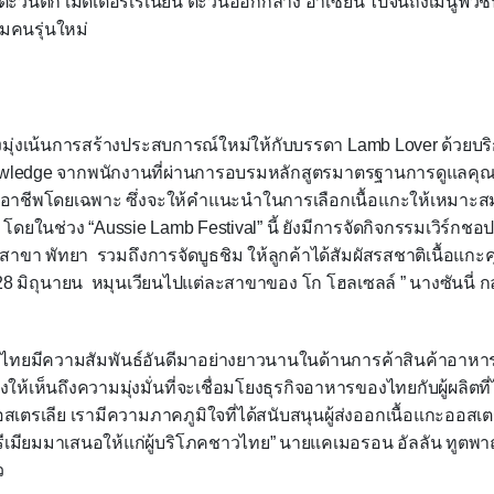
วันตก เมดิเตอร์เรเนียน ตะวันออกกลาง อาเซียน ไปจนถึงเมนูฟิวชันส
มคนรุ่นใหม่
ังมุ่งเน้นการสร้างประสบการณ์ใหม่ให้กับบรรดา
Lamb Lover
ด้วยบร
owledge
จากพนักงานที่ผ่านการอบรมหลักสูตรมาตรฐานการดูแลคุณ
มืออาชีพโดยเฉพาะ ซึ่งจะให้คำแนะนำในการเลือกเนื้อแกะให้เหมาะส
โดยในช่วง “
Aussie Lamb Festival
” นี้ ยังมีการจัดกิจกรรมเวิร์กชอป
าขา พัทยา รวมถึงการจัดบูธชิม ให้ลูกค้าได้สัมผัสรสชาติเนื้อแกะค
28
มิถุนายน หมุนเวียนไปแต่ละสาขาของ โก โฮลเซลล์ ” นางซันนี่ ก
ไทยมีความสัมพันธ์อันดีมาอย่างยาวนานในด้านการค้าสินค้าอาหาร 
ดงให้เห็นถึงความมุ่งมั่นที่จะเชื่อมโยงธุรกิจอาหารของไทยกับผู้ผลิตท
เตรเลีย เรามีความภาคภูมิใจที่ได้สนับสนุนผู้ส่งออกเนื้อแกะออสเ
เมียมมาเสนอให้แก่ผู้บริโภคชาวไทย
”
นายแคเมอรอน อัลลัน ทูตพา
ว