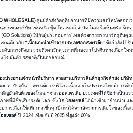
O WHOLESALE
)
ศูนย์ค้าส่งวัตถุดิบอาหารที่มีความสดใหม่ตลอดเว
งานของบริษัท เซ็นทรัล ฟู้ด โฮลเซลล์ จำกัด ในเครือเซ็นทรัล รีเท
’
(
GO Solutions
) ให้กับผู้ประกอบการไทย ด้วยการสรรหาวัตถุดิบ
้ เช่นเดียวกับ
“เนื้อแกะนำเข้าจากประเทศออสเตรเลีย”
ซึ่งกำลังได้ร
ระดับกลางถึงบน รวมถึงคนรักสุขภาพที่มองหาโปรตีนทางเลือกใหม่ๆ 
ูง ไขมันต่ำ รสชาติเป็นเอกลักษณ์
 รองประธานเจ้าหน้าที่บริหาร สายงานบริหารสินค้าธุรกิจค้าส่ง บริษัท 
เผยว่า ปัจจุบัน
เทรนด์การบริโภคเนื้อแกะในประเทศไทยมีการเติบโต
ำคัญอันดับต้นของโลกมาจาก ออสเตรเลีย ประเทศที่ได้ชื่อว่าเป็นแหล่
าพที่มีชื่อเสียงระดับโลก ซึ่ง
โก โฮลเซลล์
ได้นำเข้ามาจำหน่ายและก
บการเลือกใช้เพิ่มมากขึ้นทุกปี เห็นได้จากอัตราการเติบโตของเนื้อแ
โฮลเซลล์
ปี
2024
เทียบกับปี
2025
ที่สูงถึง
60%