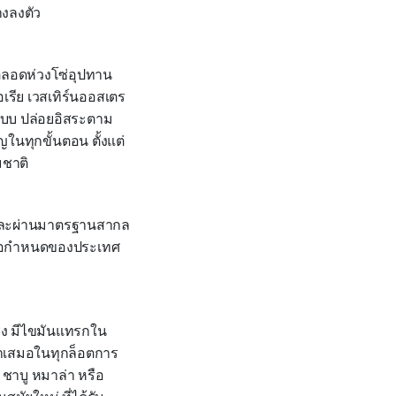
างลงตัว
ลอดห่วงโซ่อุปทาน
ตอเรีย เวสเทิร์นออสเตร
นแบบ ปล่อยอิสระตาม
ในทุกขั้นตอน ตั้งแต่
มชาติ
 และผ่านมาตรฐานสากล
้อกำหนดของประเทศ
่แรง มีไขมันแทรกใน
ม่ำเสมอในทุกล็อตการ
 ชาบู หมาล่า หรือ