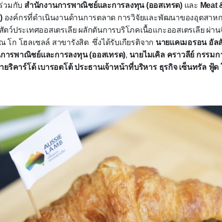
ร่วมกับ
สำนักงานการพาณิชย์และการลงทุน (ออสเทรด)
และ
Meat 
)
องค์กรที่ดำเนินงานด้านการตลาด การวิจัยและพัฒนาของอุตสาหกรร
สัตว์ประเทศออสเตรเลีย ผลักดันการบริโภคเนื้อแกะออสเตรเลีย ผ่าน
 ณ โก โฮลเซลล์ สาขารังสิต ซึ่งได้รับเกียรติจาก
นายแคเมอรอน อัลล
นการพาณิชย์และการลงทุน (ออสเทรด)
,
นายไมเคิล คราวลีย์ กรรมกา
ายริคาร์โด้ เบารอตโต้ ประธานเจ้าหน้าที่บริหาร ธุรกิจ เซ็นทรัล ฟู้