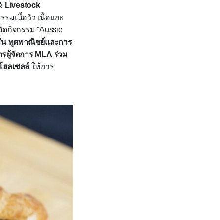
& Livestock
มเนื้อวัว เนื้อแกะ
จัดกิจกรรม “
Aussie
ัน ทูตพาณิชย์และการ
รผู้จัดการ
MLA
ร่วม
ด โฮลเซลล์
ให้การ