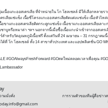
กลุ่มเนื้อแกะออสเตรเลีย ที่จำหน่ายใน โก โฮลเซลล์ มีให้เลือกหลายราย
รเลียแช่แข็ง เนื้อซี่โครงแกะออสเตรเลียตัดแต่งแช่แข็ง เนื้อหัวไห
นื้อขาแกะออสเตรเลียติดกระดูกแช่แข็ง เนื้อขาแกะออสเตรเลียเลาะก
บชาบูหรือหมาล่า ฯลฯ นอกจากนี้เมื่อซื้อเนื้อแกะนำเข้าจากออสเตรเ
์สำหรับวัดอุณหภูมิเนื้อฟรี ตั้งแต่วันที่
24
เมษายน
– 31
กรกฎาคมนี้ด
ด้ที่ โก โฮลเซลล์ ทั้ง
14
สาขาทั่วประเทศ และแอปพลิเคชั่น
GO W
E #GOAlwaysFreshForward #GO
สดใหม่ตลอดเวลาเพื่อคุณ
#G
#Lambassador
ay
ามมั่งคั่ง
การรวมตัวของทีมผู้สื่อข่าวส
stoday.info@gmail.com