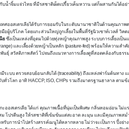
ับน้ำจิ้มแจ่วไทย ที่มีรสชาติเผ็ดเปรี้ยวเค็มหวาน แต่ก็ผสานกันได้อย่
ะเทศออสเตรเลียได้รับการยอมรับในระดับนานาชาติในด้านคุณภาพต
งมือผู้บริโภค โดยแกะส่วนใหญ่ถูกเลี้ยงในพื้นที่รัฐนิวเซาท์เวลส์ วิค
นีย
ซึ่งเป็นแหล่งที่อุดมไปด้วยทุ่งหญ้าคุณภาพสูง ระบบการเลี้ยงเป็
‑range)
และเลี้ยงด้วยหญ้าเป็นหลัก (
pasture‑fed)
พร้อมให้ความสำคัญ
ันธุ์ สวัสดิภาพสัตว์ ไปจนถึงแนวทางการเลี้ยงดูที่สอดคล้องกับธรร
มีระบบ ตรวจสอบย้อนกลับได้ (
traceability)
ถึงแหล่งฟาร์มต้นทาง
รับทั่วโลก อาทิ
HACCP, ISO, CHPs
รวมถึงมาตรฐานฮาลาล ตามข
แกะออสเตรเลีย ได้แก่ คุณภาพเนื้อที่นุ่มเป็นพิเศษ กลิ่นหอมอ่อน ไม
ะสม โปรตีนสูง ให้รสชาติที่เข้มข้นแต่สะอาด ละมุน และมีคุณภาพส
ำหรับการนำไปสร้างสรรค์เมนูได้หลากหลาย ไม่ว่าจะเป็นการ ปิ้งย่าง