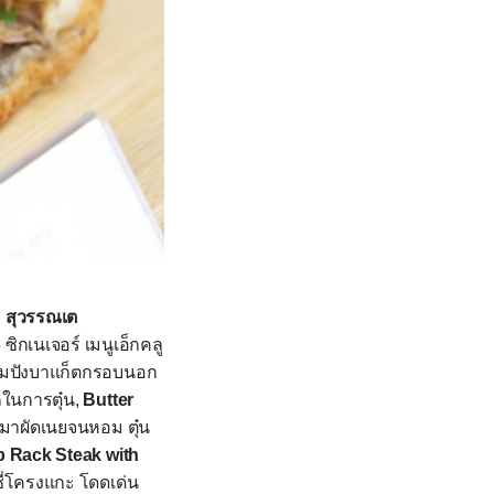
ิ สุวรรณเต
3
ซิกเนเจอร์ เมนูเอ็กคลู
ขนมปังบาแก็ตกรอบนอก
กในการตุ๋น,
Butter
ำมาผัดเนยจนหอม ตุ๋น
 Rack Steak with
้อซี่โครงแกะ โดดเด่น