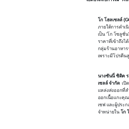
โก โฮลเซลล์ (
G
ภายใต้การดำเนิน
เป็น
‘
โก โซลูชั่น
ราคาที่เข้าถึงได
กลุ่มร้านอาหาร
เพราะมีโปรตีนส
นางซันนี่ ซิดิค
เซลล์ จำกัด
เปิด
แหล่งส่งออกที่ส
ออกเนื้อแกะคุณภ
เชฟ และผู้ประกอ
จำหน่ายใน
โก 