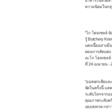
อาหารในสไตล์ ตะ
ความนิยมในกลุ่
“โก โฮลเซลล์ ย
รู้
Butchery Kn
แต่งเนื้ออย่าง
ตอนการตัดแต่ง 
ณ โก โฮลเซลล์ ส
ที่
24
เมษายน
-
“
ออสเตรเลียและ
จัดในครั้งนี้ แส
ระดับโลกจากออส
คุณภาพระดับพรี
งออสเทรด กล่า