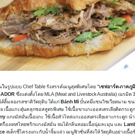
้นในรูปแบบ
Chef Table
รังสรรค์เมนูสุดพิเศษโดย
“เชฟอาร์ต-ภาคภูม
SADOR
ซึ่งแต่งตั้งโดย
MLA (Meat and Livestock Australia)
เนรมิต
ได้ลิ้มลองรสชาติวัตถุดิบ ได้แก่
Bánh Mì
บั๋นหมี่แซนวิชเวียดนาม 
วย เนื้อแกะตุ๋นคลุกซอสสูตรพิเศษ ใช้เนื้อขาแกะออสเตรเลียติดกระดู
rry
แกงมัสมั่นเนื้อแกะ ใช้เนื้อหัวไหล่แกะออสเตรเลียเลาะกระดูก น
ครื่องเทศไทยพริกแกงมัสมั่น จนได้กลิ่นหอมเนื้อนุ่มละมุน
และ
Lamb
ce
สเต็กซี่โครงแกะกับน้ำจิ้มแจ่ว เมนูฟิวชั่นที่ส่งให้วัตถุดิบอย่างเนื