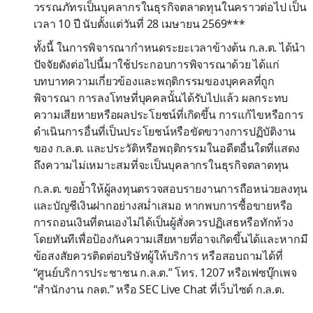
วรรณภัทรเป็นบุคลากรในธุรกิจตลาดทุนในคราวต่อไป เป็น
เวลา 10 ปี นับตั้งแต่วันที่ 28 เมษายน 2569***
ทั้งนี้ ในการพิจารณากำหนดระยะเวลาข้างต้น ก.ล.ต. ได้นำ
ปัจจัยดังต่อไปนี้มาใช้ประกอบการพิจารณาด้วย ได้แก่
บทบาทความเกี่ยวข้องและพฤติกรรมของบุคคลที่ถูก
พิจารณา การลงโทษที่บุคคลนั้นได้รับไปแล้ว ผลกระทบ
ความเสียหายหรือผลประโยชน์ที่เกิดขึ้น การแก้ไขหรือการ
ดำเนินการอื่นที่เป็นประโยชน์หรือขัดขวางการปฏิบัติงาน
ของ ก.ล.ต. และประวัติหรือพฤติกรรมในอดีตอื่นใดที่แสดง
ถึงความไม่เหมาะสมที่จะเป็นบุคลากรในธุรกิจตลาดทุน
ก.ล.ต. ขอย้ำให้ผู้ลงทุนตรวจสอบรายงานการถือหน่วยลงทุน
และบัญชีเงินฝากอย่างสม่ำเสมอ หากพบการซื้อขายหรือ
การถอนเงินที่ตนเองไม่ได้เป็นผู้สั่งควรปฏิเสธหรือทักท้วง
โดยทันทีเพื่อป้องกันความเสียหายที่อาจเกิดขึ้นได้และหากมี
ข้อสงสัยควรติดต่อบริษัทผู้ให้บริการ หรือสอบถามได้ที่
“ศูนย์บริการประชาชน ก.ล.ต.” โทร. 1207 หรือเฟซบุ๊กเพจ
“สำนักงาน กลต.” หรือ SEC Live Chat ที่เว็บไซต์ ก.ล.ต.