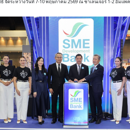
ธี จัดระหว่างวันที่ 7-10 พฤษภาคม 2569 ณ ชาเลนเจอร์ 1-2 อิมแพ็