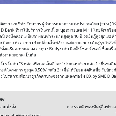
กียรติจาก นายวิทัย รัตนากร ผู้ว่าการธนาคารแห่งประเทศไทย (ธปท.) ใ
D Bank ที่มาให้บริการในงานนี้ ณ บูธหมายเลข M 11 โดยจัดเตรียมสิ
อปี คงที่ตลอด 3 ปีแรก ผ่อนชำระนานสูงสุด 10 ปี วงเงินกู้สูงสุด 30 ล
ะกิจการที่ต้องการปรับเปลี่ยนใช้พลังงานสะอาด ยกระดับสู่ธุรกิจสีเข
ด้ทั้งเสริมสภาพคล่อง ลงทุน ปรับปรุง เช่น ติดตั้งโซลาร์เซลล์ ซื้อเครื่
ังงานสะอาด เป็นต้น
โปรโมชัน “3 พลัส เพื่อเอสเอ็มอีไทย” ประกอบด้วย พลัส 1 : ยื่นขอสินเ
ห์โครงการ สูงสุด 0.50%” พลัส 2 : เมื่อได้รับอนุมัติสินเชื่อ รับบัตร
3 : โปรแกรมพัฒนาธุรกิจครบวงจรจากแพลตฟอร์ม DX by SME D Ban
ay
ามมั่งคั่ง
การรวมตัวของทีมผู้สื่อข่าวส
stoday.info@gmail.com