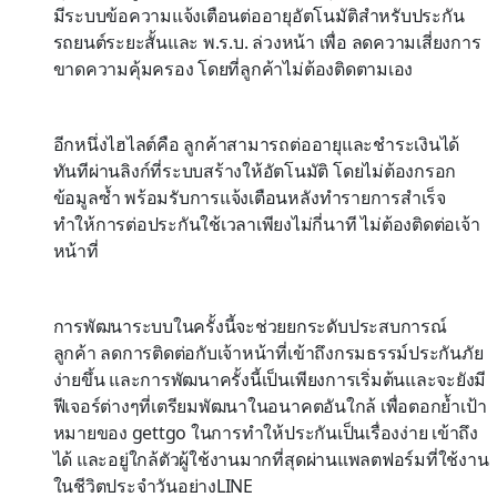
มีระบบข้อความแจ้งเตือนต่ออายุอัตโนมัติสำหรับประกัน
รถยนต์ระยะสั้นและ
พ
.
ร
.
บ
.
ล่วงหน้า
เพื่อ
ลดความเสี่ยงการ
ขาดความคุ้มครอง
โดยที่ลูกค้าไม่ต้องติดตามเอง
อีกหนึ่งไฮไลต์คือ
ลูกค้าสามารถต่ออายุและชำระเงินได้
ทันทีผ่านลิงก์ที่ระบบสร้างให้อัตโนมัติ
โดยไม่ต้องกรอก
ข้อมูลซ้ำ
พร้อมรับการแจ้งเตือนหลังทำรายการสำเร็จ
ทำให้การต่อประกันใช้เวลาเพียงไม่กี่นาที
ไม่ต้องติดต่อเจ้า
หน้าที่
การพัฒนาระบบในครั้งนี้จะช่วยยกระดับประสบการณ์
ลูกค้า
ลดการติดต่อกับเจ้าหน้าที่
เข้าถึงกรมธรรม์ประกันภัย
ง่ายขึ้น
และการพัฒนาครั้งนี้เป็นเพียงการเริ่มต้นและจะยังมี
ฟีเจอร์ต่างๆ
ที่เตรียมพัฒนาในอนาคตอันใกล้
เพื่อตอกย้ำเป้า
หมายของ
gettgo
ในการทำให้ประกันเป็นเรื่องง่าย
เข้าถึง
ได้
และอยู่ใกล้ตัวผู้ใช้งานมากที่สุดผ่านแพลตฟอร์มที่ใช้งาน
ในชีวิตประจำวันอย่าง
LINE