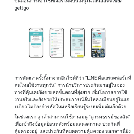
ขั้นตอน
การเข้าใช้ฟีเจอร์ใหม่บนเมนูในไลน์ออฟฟิเชียล
gettgo
การพัฒนาครั้งนี้มาจากอินไซต์ที่ว่า
“
LINE
คือแพลตฟอร์มที่
คนไทยใช้งานทุกวัน
”
การนำบริการประกันมาอยู่ในช่อง
ทางที่คุ้นเคยจึงช่วยลดขั้นตอนที่ยุ่งยาก
เพิ่มโอกาสการใช้
งานจริง
และยังช่วยให้ประสบการณ์ลื่นไหลเหมือนอยู่ในแอ
ปเดียว
ไม่ต้องจำรหัสใหม่หรือเรียนรู้ระบบเพิ่มเติมอีกด้วย
ในช่วงแรก
ลูกค้าสามารถใช้งานเมนู
“
ดูกรมธรรม์ของฉัน
”
เพื่อเข้าถึงข้อมูลย้อนหลัง
พร้อมแสดงสถานะ
ประกันที่
คุ้มครองอยู่
และ
ประกันที่หมดความคุ้มครอง
นอกจากนี้ยัง