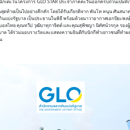
งนักเตะในโครงการ GLO STAR ประจำภาคตะวันออกครบถ้วนเป็นที่เร
ุดท้ายเป็นไปอย่างคึกคัก โดยได้รับเกียรติจาก พันโท หนุน ศันสนา
นแบ่งรัฐบาล เป็นประธานในพิธี พร้อมด้วยนาวาอากาศเอกปิยะพงษ์
ตบอลไทย คุณทวีป วุฒิบาทุกาจิตต์ และคุณสุพิชญา นิทัศน์วรกุล รอ
บาล ได้ร่วมมอบรางวัลและแสดงความยินดีกับนักกีฬาเยาวชนที่ทำผล
น