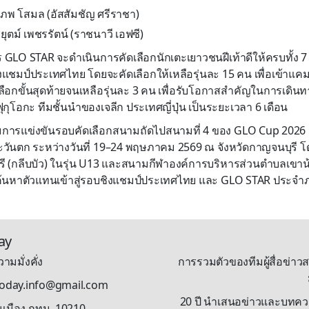
รภพ โสมล (อัสสัมชัญ ศรีราชา)
ชยุตม์ เพชรรัตน์ (ราชนาวี เอฟซี)
GLO STAR จะดำเนินการคัดเลือกนักเตะเยาวชนฝีเท้าดีให้ครบทั้ง 7 
ิงแชมป์ประเทศไทย โดยจะคัดเลือกให้เหลือรุ่นละ 15 คน เพื่อเข้าแคม
ือกขั้นสุดท้ายจนเหลือรุ่นละ 3 คน เพื่อรับโอกาสสำคัญในการเดิน
ุกุโอกะ ทีมชั้นนำของเจลีก ประเทศญี่ปุ่น เป็นระยะเวลา 6 เดือน
การแข่งขันรอบคัดเลือกสนามถัดไปสนามที่ 4 ของ GLO Cup 2026 จ
ันตก ระหว่างวันที่ 19–24 พฤษภาคม 2569 ณ จังหวัดกาญจนบุรี 
รี (กลีบบัว) ในรุ่น U13 และสนามกีฬาองค์การบริหารส่วนตำบลเขาน้
่อค้นหาตัวแทนเข้าสู่รอบชิงแชมป์ประเทศไทย และ GLO STAR ประจำ
ay
ามมั่งคั่ง
การรวมตัวของทีมผู้สื่อข่าวส
stoday.info@gmail.com
20 ปี นำเสนอข่าวและบทความรู
นเมือง กทม. 10210