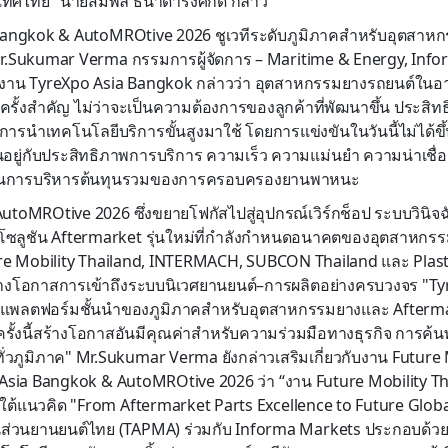
ศไทย" นายสมพล ธนาดำรงศักดิ์ กล่าว
Bangkok & AutoMROtive 2026 ชูเวทีระดับภูมิภาคสำหรับอุตสาห
r.Sukumar Verma กรรมการผู้จัดการ – Maritime & Energy, Inf
ัดงาน TyreXpo Asia Bangkok กล่าวว่า อุตสาหกรรมยางรถยนต์ในอา
ครั้งสำคัญ ไม่ว่าจะเป็นความต้องการของลูกค้าที่พัฒนาขึ้น ประสิ
การนำเทคโนโลยีบริการขั้นสูงมาใช้ โดยการแข่งขันในวันนี้ไม่ได้ขึ้
ขึ้นอยู่กับประสิทธิภาพการบริการ ความเร็ว ความแม่นยำ ความน่าเชื
การบริหารต้นทุนรวมของการครอบครองยานพาหนะ
ตัว AutoMROtive 2026 ซึ่งขยายโฟกัสไปสู่อุปกรณ์เวิร์กช็อป ระบบวินิ
โซลูชัน Aftermarket รุ่นใหม่ที่กำลังกำหนดอนาคตของอุตสาหกรรม
ure Mobility Thailand, INTERMACH, SUBCON Thailand และ Plas
ร้างโอกาสการเข้าถึงระบบนิเวศยานยนต์–การผลิตอย่างครบวงจร "T
งในแพลตฟอร์มชั้นนำของภูมิภาคสำหรับอุตสาหกรรมยางและ Afterm
้งนี้สร้างโอกาสอันมีคุณค่าสำหรับความร่วมมือทางธุรกิจ การค้
วภูมิภาค" Mr.Sukumar Verma ยังกล่าวเสริมเกี่ยวกับงาน Future 
Asia Bangkok & AutoMROtive 2026 ว่า “งาน Future Mobility Tha
ภายใต้แนวคิด "From Aftermarket Parts Excellence to Future Glob
้นส่วนยานยนต์ไทย (TAPMA) ร่วมกับ Informa Markets ประกอบด้วย