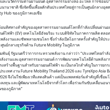
และนวัตกรรมด้านยานยนต์ อุตสาหกรรมยางล้อ อะไหล่ การซ่อมบำ
นานาชาติ ซึ่งจัดขึ้นเพื่อผลักดันประเทศไทยสู่การเป็นศูนย์กลางอ
ty Hub ของภูมิภาคเอเชีย
้อนทิศทางสำคัญของอุตสาหกรรมยานยนต์โลกที่กำลังเปลี่ยนผ่านอย่
นต์ไฟฟ้า (EV) เทคโนโลยีอัจฉริยะ ระบบดิจิทัลในภาคการผลิต ตล
นพลังงานและซัพพลายเชนโลก ซึ่งกำลังเปิดโอกาสครั้งสำคัญให้ประเ
ูนย์กลางธุรกิจด้าน Future Mobility ในภูมิภาค
มพันธุ์ รัฐมนตรีว่าการกระทรวงพลังงาน กล่าวว่า “ประเทศไทยกำลังอ
ังงานและอุตสาหกรรมยานยนต์ การพัฒนาเทคโนโลยีด้านพลังงาน
รงสร้างพื้นฐานสำหรับยานยนต์ไฟฟ้า จะเป็นกลไกสำคัญในการยก
ประเทศ งาน Future Mobility Thailand 2026 และ TyreXpo Asia 
26 จึงไม่ใช่เพียงเวทีแสดงสินค้า แต่เป็นแพลตฟอร์มสำคัญที่เชื่อ
ลงทุน และผู้พัฒนาเทคโนโลยีจากทั่วโลก เพื่อร่วมกันขับเคลื่อน
นของภูมิภาค”