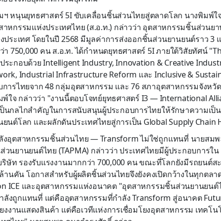
หนุนยุทธศาสตร์ 5I ขับเคลื่อนชิ้นส่วนไทยสู่ตลาดโลก นางพิมพ์ใจ ล
หกรรมแห่งประเทศไทย (ส.อ.ท.) กล่าวว่า อุตสาหกรรมชิ้นส่วนยาน
งประเทศ โดยในปี 2568 มีมูลค่าการส่งออกชิ้นส่วนยานยนต์ราว 3
่า 750,000 คน ส.อ.ท. ได้กำหนดยุทธศาสตร์ 5I ภายใต้วิสัยทัศน์ "
ประกอบด้วย Intelligent Industry, Innovation & Creative Industr
work, Industrial Infrastructure Reform และ Inclusive & Sustain
อบการไทยจาก 48 กลุ่มอุตสาหกรรม และ 76 สภาอุตสาหกรรมจังหวัด
มพ์ใจ กล่าวว่า "งานนี้ตอบโจทย์ยุทธศาสตร์ I3 — International A
เป็นกลไกสำคัญในการสนับสนุนผู้ประกอบการไทยให้รักษาความเป็นผ
นต์โลก และผลักดันประเทศไทยสู่การเป็น Global Supply Chain H
ังอุตสาหกรรมชิ้นส่วนไทย — Transform ไม่ใช่ถูกแทนที่ นายสมพ
้นส่วนยานยนต์ไทย (TAPMA) กล่าวว่า ประเทศไทยมีผู้ประกอบการใน
 บริษัท รองรับแรงงานมากกว่า 700,000 คน ขณะที่โลกยังมีรถยนต์สะส
ล้านคัน โอกาสสำหรับผู้ผลิตชิ้นส่วนไทยจึงยังคงเปิดกว้างในทุกตลาด
on ICE และอุตสาหกรรมแห่งอนาคต "อุตสาหกรรมชิ้นส่วนยานยนต์ไท
ำลังถูกแทนที่ แต่คืออุตสาหกรรมที่กำลัง Transform สู่อนาคต Futu
เพียงงานแสดงสินค้า แต่คือเวทีแห่งการเชื่อมโยงอุตสาหกรรม เทคโน