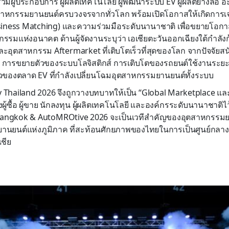
ผู้ประกอบการ ผู้ผลิตเทคโนโลยี ผู้พัฒนาระบบ EV ผู้ผลิตยางล้อ อ
าหกรรมยานยนต์ครบวงจรจากทั่วโลก พร้อมเปิดโอกาสให้เกิดการเจรจ
siness Matching) และความร่วมมือระดับนานาชาติ เพื่อขยายโอก
รมแห่งอนาคต ด้านผู้จัดงานระบุว่า เอเชียตะวันออกเฉียงใต้กำลังก้
อุตสาหกรรม Aftermarket ที่เติบโตเร็วที่สุดของโลก จากปัจจัยส
ึ้น การขยายตัวของระบบโลจิสติกส์ การเติบโตของรถยนต์ใช้งานระยะ
ัวของตลาด EV ที่กำลังเปลี่ยนโฉมอุตสาหกรรมยานยนต์ทั้งระบบ
y Thailand 2026 จึงถูกวางบทบาทให้เป็น “Global Marketplace แ
งผู้ซื้อ ผู้ขาย นักลงทุน ผู้ผลิตเทคโนโลยี และองค์กรระดับนานาชาติไว
Bangkok & AutoMROtive 2026 จะเป็นเวทีสำคัญของอุตสาหกรรมย
งยานยนต์แห่งภูมิภาค ที่สะท้อนศักยภาพของไทยในการเป็นศูนย์กล
ชีย