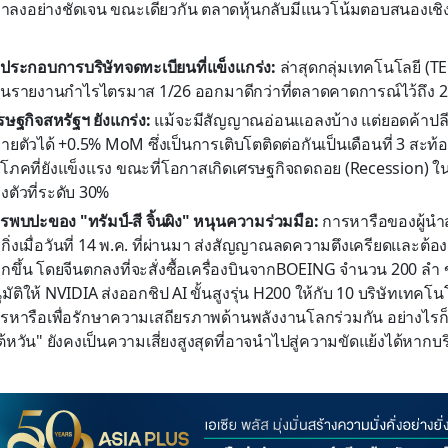
บาลงอย่างชัดเจน ขณะเดียวกัน ตลาดหุ้นกลับมีแนวโน้มตอบสนองเช
ประกอบการบริษัทจดทะเบียนที่แข็งแกร่ง:
ล่าสุดกลุ่มเทคโนโลยี (T
วนรายงานกำไรไตรมาส 1/26 ออกมาดีกว่าที่ตลาดคาดการณ์ไว้ถึง 
รษฐกิจสหรัฐฯ ยังแกร่ง:
แม้จะมีสัญญาณอ่อนแอลงบ้าง แต่ยอดค้าปลีก
ายตัวได้ +0.5% MoM ซึ่งเป็นการเติบโตติดต่อกันเป็นเดือนที่ 3 สะท้อน
ิโภคที่ยังแข็งแรง ขณะที่โอกาสเกิดเศรษฐกิจถดถอย (Recession) ในอ
งตัวที่ระดับ 30%
รพบปะของ "ทรัมป์-สี จิ้นผิง" หนุนความร่วมมือ:
การหารือของผู้นำส
กกิ่งเมื่อวันที่ 14 พ.ค. ที่ผ่านมา ส่งสัญญาณลดความตึงเครียดและต้
กขึ้น โดยจีนตกลงที่จะสั่งซื้อเครื่องบินจากBOEING จำนวน 200 ลำ
ุมัติให้ NVIDIA ส่งออกชิป AI ขั้นสูงรุ่น H200 ให้กับ 10 บริษัทเทคโน
รหารือเพื่อรักษาความเสถียรภาพด้านพลังงานโลกร่วมกัน อย่างไรก
ต้หวัน" ยังคงเป็นความเสี่ยงสูงสุดที่อาจนำไปสู่ความขัดแย้งได้หาก