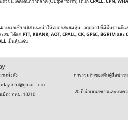
บตัวขึ้นโดดเด่นกว่าตลาด (Outperform) ได้แก่
CPALL, CPN, WHA
น:
บล.เอเซีย พลัส แนะนำให้ทยอยสะสมหุ้น Laggard ที่มีพื้นฐานดีแล
สะสม ได้แก่
PTT, KBANK, AOT, CPALL, CK, GPSC, BGRIM และ 
ALL
เป็นหุ้นเด่น
ay
ามมั่งคั่ง
การรวมตัวของทีมผู้สื่อข่าวส
stoday.info@gmail.com
20 ปี นำเสนอข่าวและบทความรู
นเมือง กทม. 10210