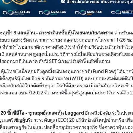
ลุเป้า 3 แสนล้าน - ต่างชาติแห่ซื้อหุ้นไทยหลบภัยสงคราม
สำหรับตล
ปัจจัยบวกอย่างชัดเจนจากการรายงานผลประกอบการไตรมาส 1/26 ขอ
ท) ที่ทำกำไรออกมาดีกว่าคาดถึง6.7% ทำให้ฝ่ายวิจัยประเมินว่ากำไร
 3 แสนล้านบาท สูงสุดเป็นประวัติการณ์เมื่อเทียบกับช่วงเดียวกันของ
กำไรออกมาดีเกินคาด ดัชนี SET มักจะปรับตัวฟื้นตัวขึ้นตาม
ุ้นไทยยังเนื้อหอมดึงดูดเม็ดเงินลงทุนต่างชาติ (Fund Flow) ได้มากท
ติซื้อสุทธิหุ้นไทยถึง 9.9 พันล้านบาท (WTD) และยอดสะสมตั้งแต่ต้นปีส
้องกับสถิติในอดีตที่ระบุว่า ในปีที่มีสงคราม เม็ดเงินมักจะไหลเข
ยเสมอ (เช่น ปี 2022 ที่ต่างชาติซื้อสุทธิสูงสุดเป็นประวัติการณ์ถึง
ก
20 บิ๊กซีอีโอ - ชูกลยุทธ์สะสมหุ้น Laggard
อีกหนึ่งปัจจัยเร่งในประเท
ฐมนตรีเชิญผู้บริหารระดับสูง (CEO) 20 บริษัทยักษ์ใหญ่เข้าหารือ เพื่
คลื่อนเศรษฐกิจใหม่และปลดล็อกอุปสรรคทางธุรกิจ ซึ่งคาดว่าหุ้นของบร