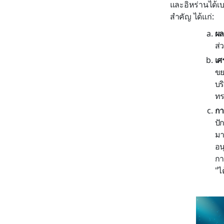
และอิหร่านได้เ
สำคัญ ได้แก่:
ผล
ส่
เศ
ขย
บร
ทร
กา
ปั
มา
อน
กา
"ไ