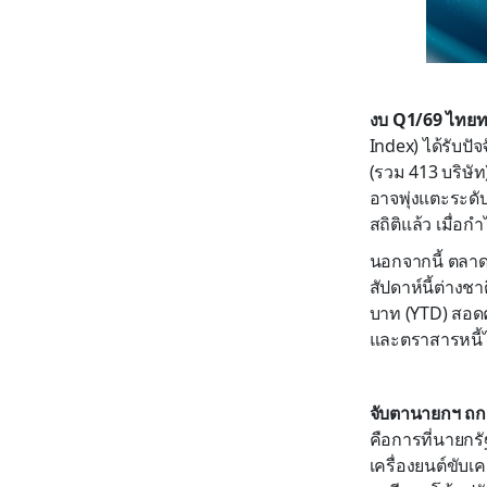
งบ
Q1/69 ไทยทะ
Index) ได้รับ
(รวม 413 บริษั
อาจพุ่งแตะระดับ
สถิติแล้ว เมื่อ
นอกจากนี้ ตลาดห
สัปดาห์นี้ต่างชา
บาท (YTD) สอดคล
และตราสารหนี้ไท
จับตานายกฯ ถ
คือการที่นายกรั
เครื่องยนต์ขับเ