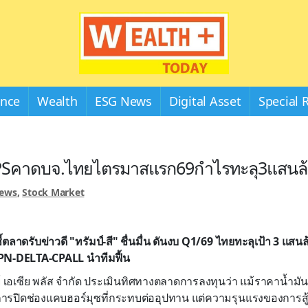
Wealthplustoday
ance
Wealth
ESG News
Digital Asset
Special 
Sคาดบจ.ไทยไตรมาสแรก69กำไรทะลุ3แสนล้
News
,
Stock Market
ี้ตลาดรับข่าวดี "ทรัมป์-สี" ชื่นมื่น ดันงบ
Q1/69 ไทยทะลุเป้า 3 แสน
ชูCPN-DELTA-CPALL นำทีมฟื้น
์ เอเซีย พลัส จำกัด ประเมินทิศทางตลาดการลงทุนว่า แม้ราคาน้ำมัน
ารปิดช่องแคบฮอร์มุซที่กระทบต่ออุปทาน แต่ความรุนแรงของการสู