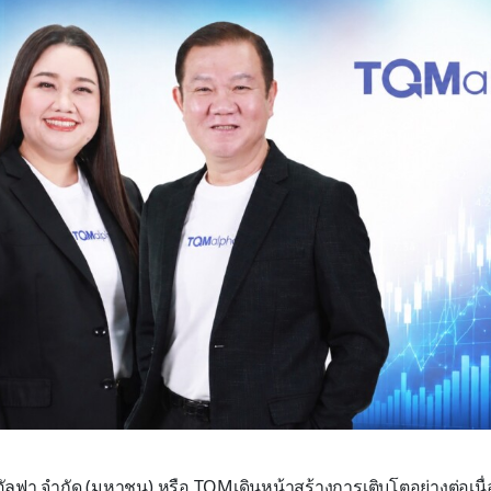
ม อัลฟา จำกัด (มหาชน) หรือ TQMเดินหน้าสร้างการเติบโตอย่างต่อเน