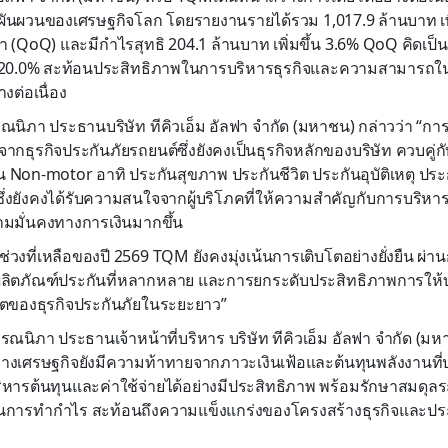
นผวนของเศรษฐกิจโลก โดยรายงานรายได้รวม 1,017.9 ล้านบาท เพิ
(QoQ) และมีกำไรสุทธิ 204.1 ล้านบาท เพิ่มขึ้น 3.6% QoQ คิดเป็นอ
บ 20.0% สะท้อนประสิทธิภาพในการบริหารธุรกิจและความสามารถ
งต่อเนื่อง
ณนิภา ประธานบริษัท ทีคิวเอ็ม อัลฟา จำกัด (มหาชน) กล่าวว่า “กา
จากธุรกิจประกันภัยรถยนต์ซึ่งยังคงเป็นธุรกิจหลักของบริษัท ควบคู
น Non-motor อาทิ ประกันสุขภาพ ประกันชีวิต ประกันอุบัติเหตุ ปร
 ซึ่งยังคงได้รับความสนใจจากผู้บริโภคที่ให้ความสำคัญกับการบริห
มมั่นคงทางการเงินมากขึ้น
วงที่เหลือของปี 2569 TQM ยังคงมุ่งเน้นการเติบโตอย่างยั่งยืน ผ่
ลิตภัณฑ์ประกันที่หลากหลาย และการยกระดับประสิทธิภาพการให้บริ
ตของธุรกิจประกันภัยในระยะยาว”
รณนิภา ประธานเจ้าหน้าที่บริหาร บริษัท ทีคิวเอ็ม อัลฟา จำกัด (มหา
เศรษฐกิจยังมีความท้าทายจากภาวะเงินเฟ้อและต้นทุนพลังงานที่ปรับ
หารต้นทุนและค่าใช้จ่ายได้อย่างมีประสิทธิภาพ พร้อมรักษาสมดุล
ารทำกำไร สะท้อนถึงความแข็งแกร่งของโครงสร้างธุรกิจและปร