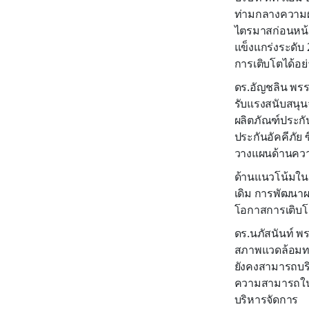
ท่ามกลางความผั
ไตรมาสก่อนหน้า 
แข็งแกร่งระดั
การเติบโตได้อย่า
ดร.อัญชลิน พรร
รับแรงสนับสนุน
ผลิตภัณฑ์ประกั
ประกันอัคคีภัย
วางแผนด้านควา
ด้านแนวโน้มในช่
เดิม การพัฒนาผ
โอกาสการเติบโ
ดร.นภัสนันท์ พร
สภาพแวดล้อมทาง
ยังคงสามารถบริ
ความสามารถในก
บริหารจัดการ