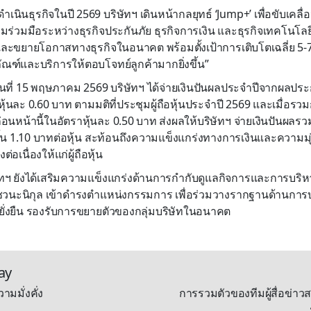
นินธุรกิจในปี 2569 บริษัทฯ เดินหน้ากลยุทธ์ ‘Jump+’ เพื่อขับเคล
มร่วมมือระหว่างธุรกิจประกันภัย ธุรกิจการเงิน และธุรกิจเทคโนโลยี
ะขยายโอกาสทางธุรกิจในอนาคต พร้อมตั้งเป้าการเติบโตเฉลี่ย 5-
ณฑ์และบริการให้ตอบโจทย์ลูกค้ามากยิ่งขึ้น”
อวันที่ 15 พฤษภาคม 2569 บริษัทฯ ได้จ่ายเงินปันผลประจำปีจากผลปร
ราหุ้นละ 0.60 บาท ตามมติที่ประชุมผู้ถือหุ้นประจำปี 2569 และเมื่อรว
ก่อนหน้านี้ในอัตราหุ้นละ 0.50 บาท ส่งผลให้บริษัทฯ จ่ายเงินปันผ
สิ้น 1.10 บาทต่อหุ้น สะท้อนถึงความแข็งแกร่งทางการเงินและความมุ
่อเนื่องให้แก่ผู้ถือหุ้น
ิษัทฯ ยังได้เสริมความแข็งแกร่งด้านการกำกับดูแลกิจการและการบริห
 ชวนะนิกุล เข้าดำรงตำแหน่งกรรมการ เพื่อร่วมวางรากฐานด้านการ
ั่งยืน รองรับการขยายตัวของกลุ่มบริษัทในอนาคต
ay
ามมั่งคั่ง
การรวมตัวของทีมผู้สื่อข่าวส