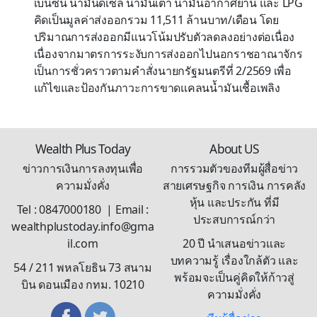
เบนซิน น้ำมันดีเซล น้ำมันเตา น้ำมันอากาศยาน และ LPG
คิดเป็นมูลค่าส่งออกรวม 11,511 ล้านบาท/เดือน โดย
ปริมาณการส่งออกมีแนวโน้มปรับตัวลดลงอย่างต่อเนื่อง
เนื่องจากมาตรการระงับการส่งออกไปนอกราชอาณาจักร
เป็นการชั่วคราวตามคำสั่งนายกรัฐมนตรีที่ 2/2569 เพื่อ
แก้ไขและป้องกันภาวะการขาดแคลนน้ำมันเชื้อเพลิง
Wealth Plus Today
About US
ข่าวการเงินการลงทุนเพื่อ
การรวมตัวของทีมผู้สื่อข่าว
ความมั่งคั่ง
สายเศรษฐกิจ การเงิน การคลัง
หุ้น และประกัน ที่มี
Tel : 0847000180 | Email :
ประสบการณ์กว่า
wealthplustoday.info@gma
il.com
20 ปี นำเสนอข่าวและ
บทความรู้ เรื่องใกล้ตัว และ
54 / 211 พหลโยธิน 73 สนาม
พร้อมจะเป็นคู่คิดให้ก้าวสู่
บิน ดอนเมือง กทม. 10210
ความมั่งคั่ง