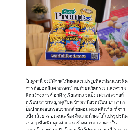
ในคูหานี้ จะมีผักผลไม้สดและแปรรูปที่สะท้อนแนวคิด
การต่อยอดสินค้าเกษตรไทยด้วยนวัตกรรมและความ
คิดสร้างสรรค์ อาทิ ทุเรียนสดแช่แข็ง เฟรนช์ฟรายส์
ทุเรียน ลาซานญาทุเรียน ข้าวเหนียวทุเรียน บานาน่า
ป็อป ขนมอบกรอบจากกล้วยหอมทอง ผลิตภัณฑ์จาก
แป้งกล้วย ตลอดจนเครื่องดื่มและน้ำผลไม้แปรรูปชนิด
ต่าง ๆ เพื่อเพิ่มคุณค่าและสร้างความแตกต่างใน
ตลาดโลก พร้อมเปิดโอกาสให้ผู้ประกอบการได้เจรจา