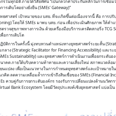
กรในทุกมิติ ภายใต้วิสัยทัศน์ “เป็นกลไกค้ำประกันหลักในการเชื่อ
่อการเติบโตอย่างยั่งยืน (SMEs’ Gateway)”
ทธศาสตร์ เป้าหมายของ บสย. ที่จะเกิดขึ้นต่อเนื่องจากนี้ คือ การป
oning) โดยให้ SMEs มาพบ บสย. ก่อน เพื่อประเมินศักยภาพ ให้คำแ
การตรวจสุขภาพทางการเงิน ด้วยเครื่องมือบริการเครดิตสกอริ่ง TCG 
พื่อการเติบโต
ิบัติการในครั้งนี้ มุ่งทบทวนตำแหน่งทางยุทธศาสตร์ระยะสั้น (Stra
ยะกลาง (Strategic Facilitator for Financing Accessibility) และระ
r SMEs Sustainability) และยุทธศาสตร์การดำเนินงานเพื่อยกระดับอ
อนาคต ภายใต้บริบทความท้าทายและความเสี่ยงใหม่ สภาพแวดล้อม
ปลี่ยนแปลง เพื่อเป็นแนวทางในการกำหนดยุทธศาสตร์และเป้าหมายใ
วคิด ลดความเหลื่อมล้ำการเข้าถึงสินเชื่อของ SMEs (Financial Inc
MEs ควบคู่กับการยกระดับองค์กร รองรับการเปลี่ยนแปลงด้านนวัตกรร
่ Virtual Bank Ecosystem โดยมีวัตถุประสงค์เชิงยุทธศาสตร์ แบ่งเป็น 