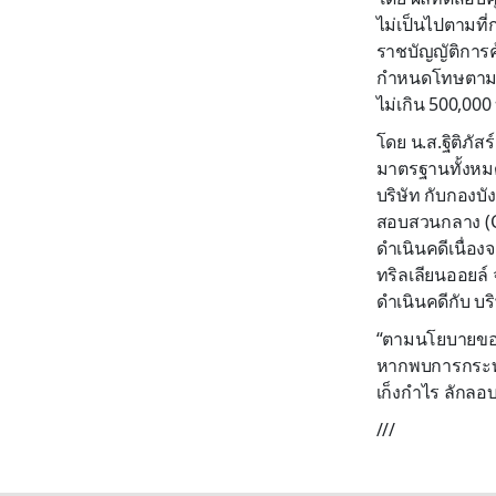
ไม่เป็นไปตามที
ราชบัญญัติการค้
กำหนดโทษตาม มา
ไม่เกิน 500,000 
โดย น.ส.ฐิติภัสร
มาตรฐานทั้งหม
บริษัท กับกองบ
สอบสวนกลาง (CI
ดำเนินคดีเนื่อง
ทริลเลียนออยล์
ดำเนินคดีกับ บริ
“ตามนโยบายของ
หากพบการกระทำผิ
เก็งกำไร ลักลอบ
///