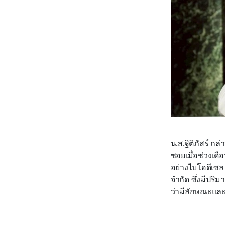
น.ส.ฐิติภัสร์ ก
ซอยเมื่อช่วงเด
อย่างไบโอดีเซล 
จำกัด ซึ่งมีปริ
ว่ามีลักษณะแล