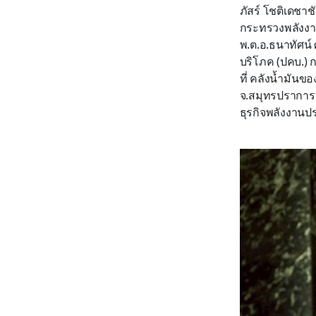
ภัสร์ โชติเดชา
กระทรวงพลังงาน
พ.ต.อ.ธนาทัศน์
บริโภค (ปคบ.) 
ที่ คลังน้ำมันขอ
จ.สมุทรปราการ
ธุรกิจพลังงาน