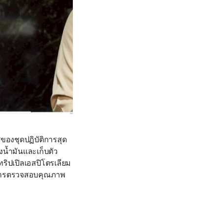
ศของชุดปฏิบัติการสุด
งน้ำมันและเก็บตัว
ทริปเปิลเอสปิโตรเลียม
อทำการตรวจสอบคุณภาพ