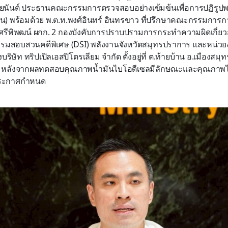
ชัยนันต์ ประธานคณะกรรมการตรวจสอบอย่างเข้มข้นเพื่อการปฏิรูปพ
) พร้อมด้วย พ.ต.ท.พงศ์อินทร์ อินทรขาว ที่ปรึกษาคณะกรรมการก
 ศรีพิพฒน์ ผกก. 2 กองบังคับการปราบปรามการกระทำความผิดเกี่ยวก
กรมสอบสวนคดีพิเศษ (DSI) พลังงานจังหวัดสมุทรปราการ และหน่วยงานท
งบริษัท ทริปเปิลเอสปิโตรเลียม จำกัด ตั้งอยู่ที่ ต.ท้ายบ้าน อ.เมืองส
 หลังจากผลทดสอบคุณภาพน้ำมันไบโอดีเซลมีลักษณะและคุณภาพไม
ประกาศกำหนด