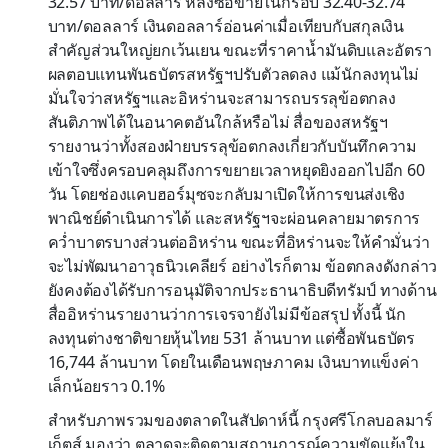
32.57 บาท/ดอลลาร์ หลังซื้อขายในกรอบ 32.40-32.74
บาท/ดอลลาร์ เงินดอลลาร์อ่อนค่าเมื่อเทียบกับสกุลเงิน
สำคัญส่วนใหญ่ยกเว้นเยน ขณะที่ราคาน้ำมันดิบและอัตรา
ผลตอบแทนพันธบัตรสหรัฐฯปรับตัวลดลง แม้นักลงทุนไม่
มั่นใจว่าสหรัฐฯและอิหร่านจะสามารถบรรลุข้อตกลง
สันติภาพได้ในอนาคตอันใกล้หรือไม่ สื่อของสหรัฐฯ
รายงานว่าทั้งสองฝ่ายบรรลุข้อตกลงเกี่ยวกับบันทึกความ
เข้าใจซึ่งครอบคลุมถึงการขยายเวลาหยุดยิงออกไปอีก 60
วัน โดยช่องแคบฮอร์มุซจะกลับมาเปิดให้การขนส่งเชิง
พาณิชย์ดำเนินการได้ และสหรัฐฯจะผ่อนคลายมาตรการ
คว่ำบาตรบางส่วนต่ออิหร่าน ขณะที่อิหร่านจะให้คำมั่นว่า
จะไม่พัฒนาอาวุธนิวเคลียร์ อย่างไรก็ตาม ข้อตกลงดังกล่าว
ยังคงต้องได้รับการอนุมัติจากประธานาธิบดีทรัมป์ ทางด้าน
สื่ออิหร่านรายงานว่าการเจรจายังไม่มีข้อสรุป ทั้งนี้ นัก
ลงทุนต่างชาติขายหุ้นไทย 531 ล้านบาท แต่ซื้อพันธบัตร
16,744 ล้านบาท โดยในเดือนพฤษภาคม เงินบาทแข็งค่า
เล็กน้อยราว 0.1%
สำหรับภาพรวมของตลาดในสัปดาห์นี้ กรุงศรีโกลบอลมาร์
เก็ตส์ มองว่า ตลาดจะติดตามสถานการณ์ความขัดแย้งใน