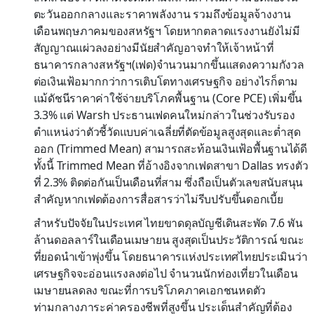
ตะวันออกกลางและราคาพลังงาน รวมถึงข้อมูลจ้างงาน
เดือนพฤษภาคมของสหรัฐฯ โดยหากตลาดแรงงานยังไม่มี
สัญญาณแผ่วลงอย่างมีนัยสำคัญอาจทำให้เจ้าหน้าที่
ธนาคารกลางสหรัฐฯ(เฟด)จำนวนมากขึ้นแสดงความกังวล
ต่อเงินเฟ้อมากกว่าการเติบโตทางเศรษฐกิจ อย่างไรก็ตาม
แม้ดัชนีราคาค่าใช้จ่ายบริโภคพื้นฐาน (Core PCE) เพิ่มขึ้น
3.3% แต่ Warsh ประธานเฟดคนใหม่กล่าวในช่วงรับรอง
ตำแหน่งว่าตัวชี้วัดแบบค่าเฉลี่ยที่ตัดข้อมูลสูงสุดและต่ำสุด
ออก (Trimmed Mean) สามารถสะท้อนเงินเฟ้อพื้นฐานได้ดี
ทั้งนี้ Trimmed Mean ที่อ้างอิงจากเฟดสาขา Dallas ทรงตัว
ที่ 2.3% ติดต่อกันเป็นเดือนที่สาม ซึ่งถือเป็นตัวเลขสนับสนุน
สำคัญหากเฟดต้องการสื่อสารว่าไม่รีบปรับขึ้นดอกเบี้ย
สำหรับปัจจัยในประเทศ ไทยขาดดุลบัญชีเดินสะพัด 7.6 พัน
ล้านดอลลาร์ในเดือนเมษายน สูงสุดเป็นประวัติการณ์ ขณะ
ที่ยอดนำเข้าพุ่งขึ้น โดยธนาคารแห่งประเทศไทยประเมินว่า
เศรษฐกิจจะอ่อนแรงลงต่อไป จำนวนนักท่องเที่ยวในเดือน
เมษายนลดลง ขณะที่การบริโภคภาคเอกชนหดตัว
ท่ามกลางภาระค่าครองชีพที่สูงขึ้น ประเด็นสำคัญที่ต้อง