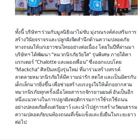
ทั้งนี้ บริษัทฯ ร่วมกับมูลนิธิเมาไม่ขับ มุ่งรณรงค์ส่งเสริมการ
สร้างวินัยจราจรและปลูกฝังจิตสำนึกด้านความปลอดภัย
ทางถนนให้แก่เยาวชนไทยอย่างต่อเนื่อง โดยในปีที่ผ่านมา
บริษัทฯ ได้พัฒนา “หมวกนิรภัยวัยใส” รุ่นพิเศษ ภายใต้คา
แรกเตอร์ “Chalotte และผองเพื่อน” ซึ่งออกแบบโดย
“Mackcha” ศิลปินหญิงรุ่นใหม่ ที่มาร่วมสร้างสรรค์
ลวดลายหมวกนิรภัยให้มีความน่ารัก สดใส และเป็นมิตรกับ
เด็กเล็กมากยิ่งขึ้น เพื่อช่วยสร้างแรงจูงใจให้เด็กอยากสวม
หมวกนิรภัยทุกครั้งเมื่อโดยสารรถจักรยานยนต์ อันเป็นอีก
หนึ่งแนวทางในการปลูกฝังพฤติกรรมการใช้รถใช้ถนน
อย่างปลอดภัยตั้งแต่วัยเยาว์ และนำไปสู่การสร้างวัฒนธรรม
ความปลอดภัยบนท้องถนนที่เข็มแข็งและยั่งยืนในระยะยาว
ต่อไป