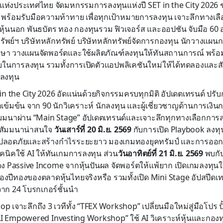
แห่งประเทศไทย จัดมหกรรมการลงทุนแห่งปี SET in the City 2026 ช
ล” พร้อมรับมือความท้าทาย เพื่อทุกเป้าหมายการลงทุน เจาะลึกทางเล
ทย หุ้นนอก พันธบัตร ทอง กองทุนรวม ฟิวเจอร์ส และออปชัน จับมือ 60 
รัพย์ฯ บริษัทหลักทรัพย์ บริษัทหลักทรัพย์จัดการกองทุน นักวางแผน
กษา วางแผนจัดพอร์ตและใช้ผลิตภัณฑ์ลงทุนให้ทันสถานการณ์ พร้อ
ช่วยในการลงทุน รวมทั้งการเปิดตัวแอปพลิเคชันใหม่ให้ได้ทดลองและส
รลงทุน
 the City 2026 อัดแน่นด้วยกิจกรรมครบทุกมิติ อัปเดตเทรนด์ ปรับกล
าเข้มข้น จาก 90 นักวิเคราะห์ นักลงทุน และผู้เชี่ยวชาญด้านการเงิ
สัมมนาผ่าน “Main Stage” อัปเดตเทรนด์และเจาะลึกทุกทางเลือกการ
้อสัมมนาน่าสนใจ
วันเสาร์ที่
20 มิ.ย. 2569
กับการเปิด Playbook ลงท
้ปลอดภัยและสร้างกำไรระยะยาว มองเกมทองยุคทรัมป์ และการออก
คนิคใช้ AI ให้ทันเกมการลงทุน ส่วน
วันอาทิตย์ที่
21 มิ.ย. 2569
พบกั
้าง Passive Income จากหุ้นปันผล จัดพอร์ตให้แพ้ยาก เปิดเกมลงทุน
ปีทองของตลาดหุ้นไทยจริงหรือ รวมทั้งเปิด Mini Stage อัปสปีดเ
จาก 24 โบรกเกอร์ชั้นนำ
 เจาะลึกถึง 3 เวทีทั้ง “TFEX Workshop” เปลี่ยนมือใหม่สู่มือโปร 
AI Empowered Investing Workshop” ใช้ AI วิเคราะห์หุ้นและกองท