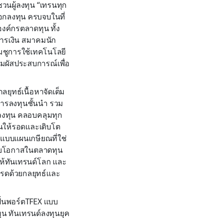
วนผู้ลงทุน “เทรนทุก
ือกลงทุน ครบจบในที่
องค์กรตลาดทุน ทั้ง
การเงิน สมาคมนัก
มชูการใช้เทคโนโลยี
ัมผัสประสบการณ์เพื่อ
ยุทธ์เนื้อหาจัดเต็ม
นการลงทุนชั้นนำ รวม
ลงทุน คลอบคลุมทุก
ุนให้รอดและเติบโต
แบบแผนเกษียณที่ใช่
บโอกาสในตลาดทุน
ให้ทันเทรนด์โลก และ
ทรดด้วยกลยุทธ์และ
ปั้นพอร์ตTFEX แบบ
ุน ทันเทรนด์ลงทุนยุค