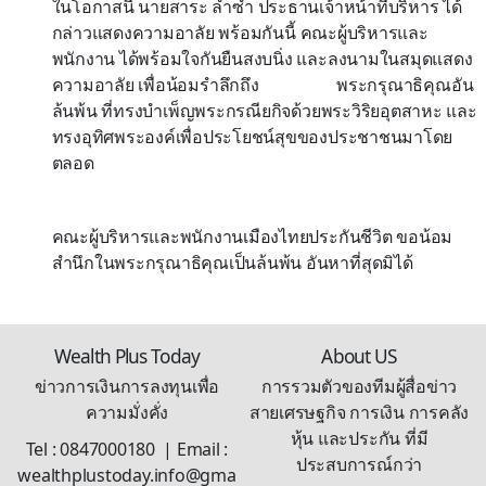
ในโอกาสนี้ นายสาระ ล่ำซำ ประธานเจ้าหน้าที่บริหาร ได้
กล่าว
แสดง
ความอาลัย พร้อมกันนี้ คณะผู้บริหารและ
พนักงาน ได้พร้อมใจกันยืนสงบนิ่ง และลงนามในสมุด
แสดง
ความอาลัย เพื่อน้อมรำลึกถึง
พระกรุณาธิคุณอัน
ล้นพ้น
ที่
ทรงบำเพ็ญพระกรณียกิจด้วยพระวิริยอุตสาหะ และ
ทรงอุทิศพระองค์เพื่อประโยชน์สุขของประชาชนมาโดย
ตลอด
คณะผู้บริหารและพนักงานเมืองไทยประกันชีวิต ขอ
น้อม
สำนึกในพระกรุณาธิคุณเป็นล้นพ้น อันหาที่สุดมิได้
Wealth Plus Today
About US
ข่าวการเงินการลงทุนเพื่อ
การรวมตัวของทีมผู้สื่อข่าว
ความมั่งคั่ง
สายเศรษฐกิจ การเงิน การคลัง
หุ้น และประกัน ที่มี
Tel : 0847000180 | Email :
ประสบการณ์กว่า
wealthplustoday.info@gma