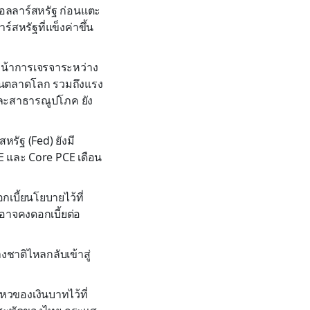
ดอลลาร์สหรัฐ ก่อนแตะ
สหรัฐที่แข็งค่าขึ้น
บหน้าการเจรจาระหว่าง
ำในตลาดโลก รวมถึงแรง
และสาธารณูปโภค ยัง
รัฐ (Fed) ยังมี
PCE และ Core PCE เดือน
บี้ยนโยบายไว้ที่
อาจคงดอกเบี้ยต่อ
งชาติไหลกลับเข้าสู่
หวของเงินบาทไว้ที่