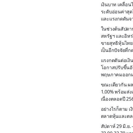
เงินบาท เคลื่อ
ระดับอ่อนค่าสุด
และแรงกดดันจาก
ในช่วงต้นสัปดา
สหรัฐฯ และอิหร
ขายสุทธิหุ้นไท
เป็นอีกปัจจัยที่
แรงกดดันต่อเงิ
โอกาสปรับขึ้นอั
พฤษภาคมออก
ขณะเดียวกัน ผล
1.00% พร้อมส่ง
เนื่องตลอดปี 25
อย่างไรก็ตาม เง
ตลาดหุ้นและตล
สัปดาห์ 29 มิ.