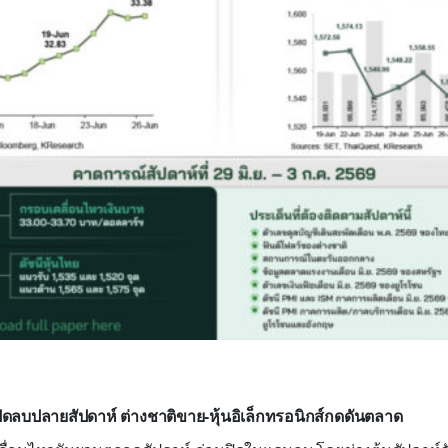
ปิดลบปลายสัปดาห์ ต่างชาติขาย-หุ้นอิเล็กทรอนิกส์กดดันตลาด