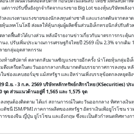
ลื่อนไหวผันผวนตลอดสัปดาห์ ก่อนปิดในแดนลบ โดยช่วงต้นสัปดาห์ด
ร แต่การปรับขึ้นยังถูกจำกัดจากแรงขาย Big Lot ของหุ้นบริษัทพลัง
ับตัวลงแรงตามแรงขายของนักลงทุนต่างชาติ และแรงกดดันจากตลาดห
้นเทคโนโลยี ส่งผลให้หุ้นกลุ่มผู้ผลิตชิ้นส่วนอิเล็กทรอนิกส์ปรับต
 ตลาดฟื้นตัวได้บางส่วน หลังมีรายงานข่าวเกี่ยวกับมาตรการกระตุ้น
กนง. ปรับเพิ่มประมาณการเศรษฐกิจไทยปี 2569 เป็น 2.3% จากเดิม 1.
หลายกลุ่มอุตสาหกรรม
วงท้ายสัปดาห์ ตลาดกลับมาเผชิญแรงขายอีกครั้ง นำโดยหุ้นกลุ่มอิเล
ตึงเครียดในตะวันออกกลางกลับมากดดันบรรยากาศการลงทุน หลัง
าในช่องแคบฮอร์มุซ แม้สหรัฐฯ และอิหร่านเพิ่งบรรลุข้อตกลงหยุดยิง
29 มิ.ย. - 3 ก.ค. 2569 บริษัทหลักทรัพย์กสิกรไทย (KSecurities) ประเ
 จุด ส่วนแนวต้านอยู่ที่ 1,565 และ 1,575 จุด
นักลงทุนต้องติดตาม ได้แก่ สถานการณ์ในตะวันออกกลาง ทิศทางเงินทุ
ดัชนี ISM/PMI ภาคการผลิตของสหรัฐฯ อัตราเงินเฟ้อยูโรโซน รวม
ารของจีน ญี่ปุ่น ยูโรโซน และอังกฤษ ซึ่งจะเป็นตัวกำหนดทิศทาง