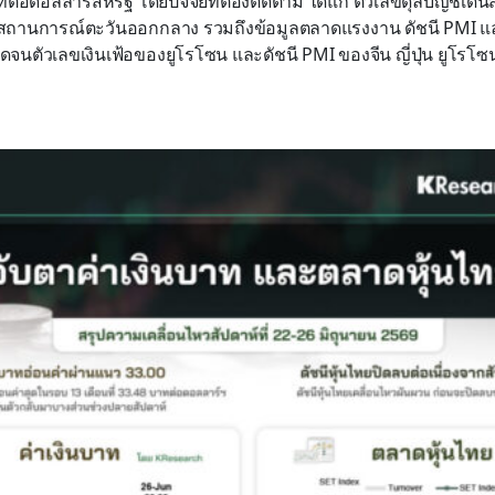
ทต่อดอลลาร์สหรัฐ โดยปัจจัยที่ต้องติดตาม ได้แก่ ตัวเลขดุลบัญชีเ
ติ สถานการณ์ตะวันออกกลาง รวมถึงข้อมูลตลาดแรงงาน ดัชนี PMI 
จนตัวเลขเงินเฟ้อของยูโรโซน และดัชนี PMI ของจีน ญี่ปุ่น ยูโรโ