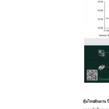
หุ้นไทยผันผวน 