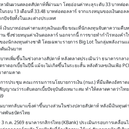
นไหวผันผวนตลอดสัปดาห์ที่ผ่านมา โดยอ่อนค่าทะลุระดับ 33 บาทต่อ
ในรอบ 13 เดือนที่ 33.48 บาทต่อดอลลาร์ จากแรงหนุนของเงินดอลลาร์
ปัจจัยทั้งในและต่างประเทศ
ห์ เงินบาทอ่อนค่าตามสกุลเงินเอเชีย ขณะที่นักลงทุนจับตาความคื
่าน ซึ่งช่วยหนุนค่าเงินดอลลาร์ นอกจากนี้ การขายทำกำไรทองค
ยของนักลงทุนต่างชาติ โดยเฉพาะรายการ Big Lot ในกลุ่มพลังงาน
กดดันเงินบาท
นบาทเพิ่มขึ้นในช่วงกลางสัปดาห์ หลังตลาดประเมินว่า ธนาคารกลางสห
ตราดอกเบี้ยในปีนี้ แม้จะไม่เกิดขึ้นในระยะสั้น หลังตัวเลขเงินเฟ้อ 
มาตามคาด
การประชุม คณะกรรมการนโยบายการเงิน (กนง.) ที่มีมติคงอัตราดอกเ
สัญญาณว่าระดับดอกเบี้ยปัจจุบันยังเหมาะสม ทำให้ตลาดคาดว่าไทย
69
ินบาทกลับมาแข็งค่าขึ้นบางส่วนในช่วงปลายสัปดาห์ หลังมีเงินทุนต่า
าดพันธบัตรไทย
ย. - 3 ก.ค. 2569 ธนาคารกสิกรไทย (KBank) ประเมินกรอบการเคลื่อนไ