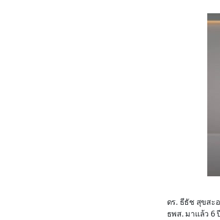
ดร. ธีธัช สุขสะ
ธพส. มาแล้ว 6 ป