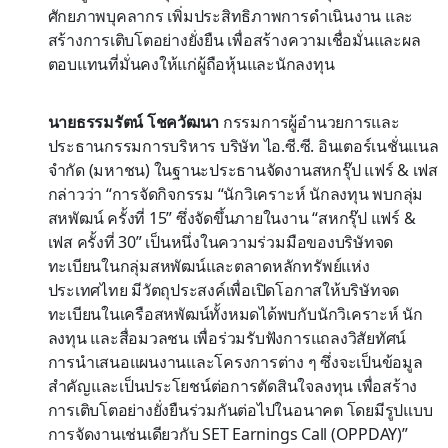
ศักยภาพบุคลากร เพิ่มประสิทธิภาพการดำเนินงาน และ
สร้างการเติบโตอย่างยั่งยืน เพื่อสร้างความเชื่อมั่นและผล
ตอบแทนที่มั่นคงให้แก่ผู้ถือหุ้นและนักลงทุน
นายธรรมรัตน์ โชควัฒนา
กรรมการผู้อำนวยการและ
ประธานกรรมการบริหาร บริษัท ไอ.ซี.ซี. อินเตอร์เนชั่นแนล
จำกัด (มหาชน) ในฐานะประธานจัดงานสหกรุ๊ป แฟร์ & เฟส
กล่าวว่า “การจัดกิจกรรม “นักวิเคราะห์ นักลงทุน พบกลุ่ม
สหพัฒน์ ครั้งที่ 15” ซึ่งจัดขึ้นภายในงาน “สหกรุ๊ป แฟร์ &
เฟส ครั้งที่ 30” เป็นหนึ่งในความร่วมมือของบริษัทจด
ทะเบียนในกลุ่มสหพัฒน์และตลาดหลักทรัพย์แห่ง
ประเทศไทย มีวัตถุประสงค์เพื่อเปิดโอกาสให้บริษัทจด
ทะเบียนในเครือสหพัฒน์ทั้งหมดได้พบกับนักวิเคราะห์ นัก
ลงทุน และสื่อมวลชน เพื่อร่วมรับฟังการแถลงวิสัยทัศน์
การนำเสนอแผนงานและโครงการต่าง ๆ ซึ่งจะเป็นข้อมูล
สำคัญและเป็นประโยชน์ต่อการตัดสินใจลงทุน เพื่อสร้าง
การเติบโตอย่างยั่งยืนร่วมกันต่อไปในอนาคต โดยมีรูปแบบ
การจัดงานเช่นเดียวกับ SET Earnings Call (OPPDAY)”