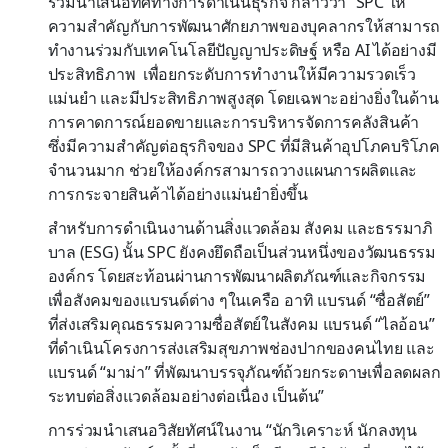
ร่วมนำเสนอทิศทางการดำเนินธุรกิจ กล่าวว่า “SPC ให้
ความสำคัญกับการพัฒนาศักยภาพของบุคลากรให้สามารถ
ทำงานร่วมกับเทคโนโลยีปัญญาประดิษฐ์ หรือ AI ได้อย่างมี
ประสิทธิภาพ เพื่อยกระดับการทำงานให้มีความรวดเร็ว
แม่นยำ และมีประสิทธิภาพสูงสุด โดยเฉพาะอย่างยิ่งในด้าน
การคาดการณ์ยอดขายและการบริหารจัดการคลังสินค้า
ซึ่งมีความสำคัญต่อธุรกิจของ SPC ที่มีสินค้าอุปโภคบริโภค
จำนวนมาก ช่วยให้องค์กรสามารถวางแผนการผลิตและ
การกระจายสินค้าได้อย่างแม่นยำยิ่งขึ้น
สำหรับการดำเนินงานด้านสิ่งแวดล้อม สังคม และธรรมาภิ
บาล (ESG) นั้น SPC ยังคงยึดถือเป็นส่วนหนึ่งของวัฒนธรรม
องค์กร โดยสะท้อนผ่านการพัฒนาผลิตภัณฑ์และกิจกรรม
เพื่อสังคมของแบรนด์ต่าง ๆในเครือ อาทิ แบรนด์ “ซื่อสัตย์”
ที่ส่งเสริมคุณธรรมความซื่อสัตย์ในสังคม แบรนด์ “ไลอ้อน”
ที่ดำเนินโครงการส่งเสริมสุขภาพช่องปากของคนไทย และ
แบรนด์ “มาม่า” ที่พัฒนาบรรจุภัณฑ์ถ้วยกระดาษเพื่อลดผลก
ระทบต่อสิ่งแวดล้อมอย่างต่อเนื่อง เป็นต้น”
การร่วมนำเสนอวิสัยทัศน์ในงาน “นักวิเคราะห์ นักลงทุน