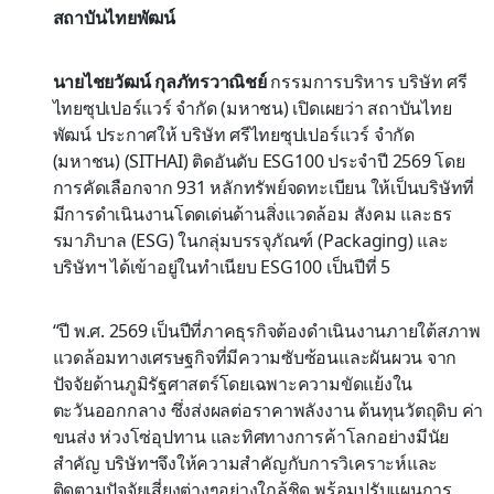
สถาบันไทยพัฒน์
นายไชยวัฒน์ กุลภัทรวาณิชย์
กรรมการบริหาร บริษัท ศรี
ไทยซุปเปอร์แวร์ จำกัด (มหาชน) เปิดเผยว่า สถาบันไทย
พัฒน์ ประกาศให้ บริษัท ศรีไทยซุปเปอร์แวร์ จำกัด
(มหาชน) (SITHAI) ติดอันดับ ESG100 ประจำปี 2569 โดย
การคัดเลือกจาก 931 หลักทรัพย์จดทะเบียน ให้เป็นบริษัทที่
มีการดำเนินงานโดดเด่นด้านสิ่งแวดล้อม สังคม และธร
รมาภิบาล (ESG) ในกลุ่มบรรจุภัณฑ์ (Packaging) และ
บริษัทฯ ได้เข้าอยู่ในทำเนียบ ESG100 เป็นปีที่ 5
“ปี พ.ศ. 2569 เป็นปีที่ภาคธุรกิจต้องดำเนินงานภายใต้สภาพ
แวดล้อมทางเศรษฐกิจที่มีความซับซ้อนและผันผวน จาก
ปัจจัยด้านภูมิรัฐศาสตร์โดยเฉพาะความขัดแย้งใน
ตะวันออกกลาง ซึ่งส่งผลต่อราคาพลังงาน ต้นทุนวัตถุดิบ ค่า
ขนส่ง ห่วงโซ่อุปทาน และทิศทางการค้าโลกอย่างมีนัย
สำคัญ บริษัทฯจึงให้ความสำคัญกับการวิเคราะห์และ
ติดตามปัจจัยเสี่ยงต่างๆอย่างใกล้ชิด พร้อมปรับแผนการ