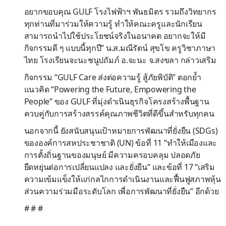
อยากขอบคุณ GULF โรงไฟฟ้าฯ พันธมิตร รวมถึงวิทยากร
ทุกท่านที่มาร่วมให้ความรู้ ทำให้คณะครูและนักเรียน
สามารถนำไปใช้ประโยชน์จริงในอนาคต อยากจะให้มี
กิจกรรมดี ๆ แบบนี้ทุกปี” น.ส.มณีรัตน์ สุขโข ครูวิชาภาษา
ไทย โรงเรียนจะนะชนูปถัมภ์ อ.จะนะ จ.สงขลา กล่าวเสริม
กิจกรรม “GULF Care ส่งต่อความรู้ สู้ภัยพิบัติ” ตอกย้ำ
แนวคิด “Powering the Future, Empowering the
People” ของ GULF ที่มุ่งดำเนินธุรกิจโครงสร้างพื้นฐาน
ควบคู่กับการสร้างสรรค์คุณภาพชีวิตที่ดีขึ้นสำหรับทุกคน
นอกจากนี้ ยังสนับสนุนเป้าหมายการพัฒนาที่ยั่งยืน (SDGs)
ขององค์การสหประชาชาติ (UN) ข้อที่ 11 “ทำให้เมืองและ
การตั้งถิ่นฐานของมนุษย์ มีความครอบคลุม ปลอดภัย
ยืดหยุ่นต่อการเปลี่ยนแปลง และยั่งยืน” และข้อที่ 17 “เสริม
ความเข้มแข็งให้แก่กลไกการดำเนินงานและฟื้นฟูสภาพหุ้น
ส่วนความร่วมมือระดับโลก เพื่อการพัฒนาที่ยั่งยืน” อีกด้วย
# # #