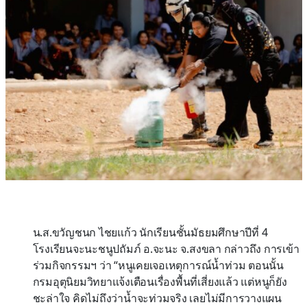
น.ส.ขวัญชนก ไชยแก้ว นักเรียนชั้นมัธยมศึกษาปีที่ 4
โรงเรียนจะนะชนูปถัมภ์ อ.จะนะ จ.สงขลา กล่าวถึง การเข้า
ร่วมกิจกรรมฯ ว่า “หนูเคยเจอเหตุการณ์น้ำท่วม ตอนนั้น
กรมอุตุนิยมวิทยาแจ้งเตือนเรื่องพื้นที่เสี่ยงแล้ว แต่หนูก็ยัง
ชะล่าใจ คิดไม่ถึงว่าน้ำจะท่วมจริง เลยไม่มีการวางแผน