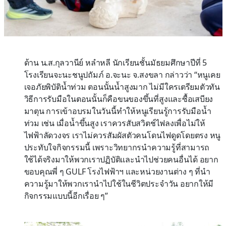
ด้าน น.ส.กุลวานีย์ หลำหลี นักเรียนชั้นมัธยมศึกษาปีที่ 5
โรงเรียนจะนะชนูปถัมภ์ อ.จะนะ จ.สงขลา กล่าวว่า “หนูเคย
เจอภัยพิบัติน้ำท่วม ตอนนั้นน้ำสูงมาก ไม่มีใครเตรียมตัวทัน
วิธีการรับมือในตอนนั้นก็คือขนของขึ้นที่สูงและซื้อเสบียง
มาตุน การเข้าอบรมในวันนี้ทำให้หนูเรียนรู้การรับมือน้ำ
ท่วม เช่น เมื่อน้ำขึ้นสูง เราควรสับสวิตช์ไฟลงเพื่อไม่ให้
ไฟฟ้าลัดวงจร เราไม่ควรสัมผัสตัวคนโดนไฟดูดโดยตรง หนู
ประทับใจกิจกรรมนี้ เพราะวิทยากรนำความรู้ที่สามารถ
ใช้ได้จริงมาให้พวกเราปฏิบัติและนำไปช่วยคนอื่นได้ อยาก
ขอบคุณพี่ ๆ GULF โรงไฟฟ้าฯ และหน่วยงานต่าง ๆ ที่นำ
ความรู้มาให้พวกเรานำไปใช้ในชีวิตประจำวัน อยากให้มี
กิจกรรมแบบนี้อีกเรื่อย ๆ”