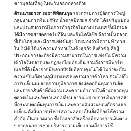
ชาวมุสลิมที่อยู่ในตะวันออกกลางด้วย
ด้านนายอรรถ เมธาพิพัฒนกุล
รองกรรมการผู้จัดการใหญ่
กลุ่มงานการเงิน บริษัท น้ำตาลมิตรผล จำกัด ได้แชร์มุมมอง
และประสบการณ์ในการทำธุรกิจในต่างประเทศ ซึ่งมิตรผล
ได้มีการขยายตลาดไปที่จีน และอินโดนีเซีย ถือว่าเป็นตลาด
ที่เติบโตสูงและมีการแข่งขันสูง โดยมองว่ามีความท้าทาย
ใน 2 มิติ ได้แก่ ความท้าทายในเชิงธุรกิจ สิ่งสำคัญคือผู้
ประกอบการจะต้องมีความสามารถในการแข่งขัน มีความ
เข้าใจในตลาดและกฎระเบียบท้องถิ่น รวมถึงการมีพาร์ท
เนอร์ที่ดี เนื่องจากมีหลายปัจจัยที่ควบคุมไม่ได้ ไม่ว่าจะเป็น
ความขัดแย้งทางภูมิประเทศ สงครามการค้าโลก รวมไปถึง
การเปลี่ยนแปลงสภาพภูมิอากาศ ส่งผลต่อต้นทุนการผลิต
และราคาสินค้าที่ผันผวน และความท้าทายในด้านตลาดทุน
ตลาดเงินและอัตราแลกเปลี่ยน จากนโยบายการเงินการคลัง
ที่กระทบต่อต้นทุนการเงิน และความผันผวนของอัตราแลก
เปลี่ยน ดังนั้นการบริหารสภาพคล่องเป็นสิ่งที่ต้องให้ความ
สำคัญเป็นอย่างมาก ซึ่งต้องอาศัยเครื่องมือทางการเงินต่าง
ๆ จากธนาคารช่วยบริหารความเสี่ยง รวมถึงการใช้