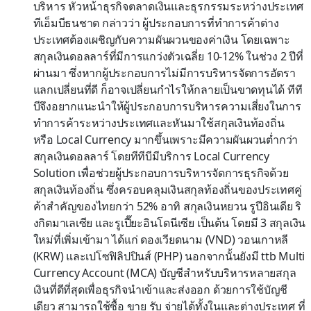
บริหาร หัวหน้าธุรกิจตลาดเงินและธุรกรรมระหว่างประเทศ
ทีเอ็มบีธนชาต กล่าวว่า ผู้ประกอบการที่ทำการค้าต่าง
ประเทศต้องเผชิญกับความผันผวนของค่าเงิน โดยเฉพาะ
สกุลเงินดอลลาร์ที่มีการแกว่งตัวเฉลี่ย 10-12% ในช่วง 2 ปีที่
ผ่านมา ซึ่งหากผู้ประกอบการไม่มีการบริหารจัดการอัตรา
แลกเปลี่ยนที่ดี ก็อาจเปลี่ยนกำไรให้กลายเป็นขาดทุนได้ ทีที
บีจึงอยากแนะนำให้ผู้ประกอบการบริหารความเสี่ยงในการ
ทำการค้าระหว่างประเทศและหันมาใช้สกุลเงินท้องถิ่น
หรือ Local Currency มากขึ้นเพราะมีความผันผวนต่ำกว่า
สกุลเงินดอลลาร์ โดยทีทีบีมีบริการ Local Currency
Solution เพื่อช่วยผู้ประกอบการบริหารจัดการธุรกิจด้วย
สกุลเงินท้องถิ่น ซึ่งครอบคลุมเงินสกุลท้องถิ่นของประเทศคู่
ค้าสำคัญของไทยกว่า 52% อาทิ สกุลเงินหยวน รูปีอินเดีย ริ
งกิตมาเลเซีย และรูเปี๊ยะอินโดนีเซีย เป็นต้น โดยมี 3 สกุลเงิน
ใหม่ที่เพิ่มเข้ามา ได้แก่ ดองเวียดนาม (VND) วอนเกาหลี
(KRW) และเปโซฟิลิปปินส์ (PHP) นอกจากนั้นยังมี ttb Multi
Currency Account (MCA) บัญชีสำหรับบริหารหลายสกุล
เงินที่ดีที่สุดเพื่อธุรกิจนำเข้าและส่งออก ด้วยการใช้บัญชี
เดียว สามารถใช้ซื้อ ขาย รับ จ่ายได้ทั้งในและต่างประเทศ ที่