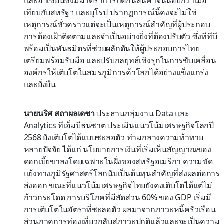
และอาเซียนซึ่งมีมาตราการกีดกันสินค้าจีนน้อยกว่าเมื่อ
เทียบกับสหรัฐฯ และยุโรป ปรากฏการณ์นี้คงจะไม่ใช่
เหตุการณ์ชั่วคราวแต่จะเป็นเหตุการณ์สำคัญที่ผู้ประกอบ
การต้องเฝ้าติดตามและจำเป็นอย่างยิ่งที่ต้องปรับตัว ซึ่งทีทีบี
พร้อมเป็นพันธมิตรที่ช่วยผลักดันให้ผู้ประกอบการไทย
เตรียมพร้อมรับมือ และปรับกลยุทธ์เชิงรุกในการขับเคลื่อน
องค์กรให้เติบโตในสมรภูมิการค้าโลกได้อย่างแข็งแกร่ง
และยั่งยืน
นายนริศ สถาผลเดชา
ประธานกลุ่มงาน Data และ
Analytics ทีเอ็มบีธนชาต ประเมินแนวโน้มเศรษฐกิจโลกปี
2568 ยังเติบโตได้แบบชะลอตัว ท่ามกลางความท้าทาย
หลายปัจจัย ได้แก่ นโยบายการเงินที่เริ่มเห็นสัญญาณของ
ดอกเบี้ยขาลงโดยเฉพาะในฝั่งของสหรัฐอเมริกา ความขัด
แย้งทางภูมิรัฐศาสตร์โลกนับเป็นต้นทุนสำคัญที่ส่งผลต่อการ
ส่งออก ขณะที่แนวโน้มเศรษฐกิจไทยยังคงเติบโตได้แต่ไม่
ก้าวกระโดด การบริโภคที่มีสัดส่วน 60% ของ GDP เริ่มมี
การเติบโตในอัตราที่ชะลอตัว ผลมาจากภาวะหนี้ครัวเรือน
ส่วนภาคการท่องเที่ยวกลับสู่ภาวะปกติแล้วและจะเป็นความ