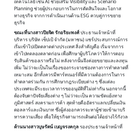
เทคโนโลยี เช่น AI ช่วยเสริม Visibility และ Scenario
Planning ช่วยผู้ประกอบการในการตัดสินใจและโอกาส
ทางธุรกิจ จากการดำเนินงานด้าน ESG ควบคู่การขยาย
ธุรกิจ
ขณะที่นางสาวปิยจิต รักอริยะพงศ์
ประธานเจ้าหน้าที่
บริหาร บริษัท เซ็ปเป้ จำกัด (มหาชน) แชร์ประสบการณ์การ
เริ่มเข้าไปเปิดตลาดต่างประเทศ สิ่งสำคัญคือ เริ่มจากการ
เข้าไปทดลองตลาดก่อน เพื่อศึกษาผู้บริโภคว่าให้การตอบ
รับสินค้าของเราหรือไม่ หลังจากนั้นจึงค่อยขยายและลงทุน
เพิ่ม ไม่ว่าจะเป็นในเรื่องของกระจายช่องทางการทำตลาดที่
เหมาะสม อีกทั้งควรมีพาร์ทเนอร์ที่มีความต้องการในการ
ทำตลาดร่วมกัน การศึกษากฎระเบียบต่าง ๆ ซึ่งแต่ละ
ประเทศจะมีระยะเวลาการขออนุมัติที่ไม่เท่ากัน นอกจากนี้
ต้องจับตาปัจจัยเสี่ยงต่าง ๆ ไม่ว่าจะเป็น ความขัดแย้งทาง
ภูมิศาสตร์ สงครามการค้า สุดท้ายคืออัตราแลกเปลี่ยนเงิน
ดอลลาร์และเงินบาท ซึ่งผู้ส่งออกควรจะหาผู้ช่วยเข้ามาบริ
หารความเสี่ยง เพื่อให้ธุรกิจสามารถเดินต่อได้อย่างไร้กังวล
ด้านนางสาวบุษรัตน์ เบญจรงคกุล
รองประธานเจ้าหน้าที่