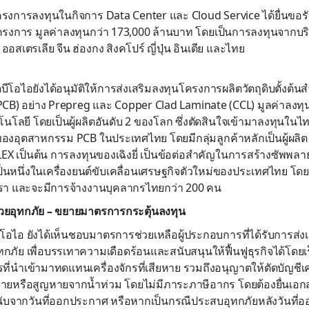
นมีโครงการลงทุนในกิจการ Data Center และ Cloud Service ได้ยื่นขอ
รงการ มูลค่าลงทุนกว่า 173,000 ล้านบาท โดยเป็นการลงทุนจากบริ
ออสเตรเลีย จีน ฮ่องกง สิงคโปร์ ญี่ปุ่น อินเดีย และไทย
บีโอไอยังได้อนุมัติให้การส่งเสริมลงทุนโครงการผลิตวัตถุดิบตั้งต
 (PCB) อย่าง Prepreg และ Copper Clad Laminate (CCL) มูลค่าลงท
เทคโนโลยี โดยเป็นผู้ผลิตอันดับ 2 ของโลก ซึ่งตัดสินใจเข้ามาลงทุนใ
องอุตสาหกรรม PCB ในประเทศไทย โดยมีกลุ่มลูกค้าหลักเป็นผู้ผลิต
EX เป็นต้น การลงทุนของเฉิงยี่ เป็นข้อต่อสำคัญในการสร้างซัพ
ป็นหนึ่งในเครื่องยนต์ขับเคลื่อนเศรษฐกิจตัวใหม่ของประเทศไทย โดยโค
ทรา และจะมีการจ้างงานบุคลากรไทยกว่า 200 คน
ยอุทกภัย – ขยายมาตรการกระตุ้นลงทุน
ีโอไอ ยังได้เห็นชอบมาตรการช่วยเหลือผู้ประกอบการที่ได้รับการส่งเ
ภัย เพื่อบรรเทาความเดือดร้อนและสนับสนุนให้ฟื้นฟูธุรกิจได้โดย
กรที่นำเข้ามาทดแทนเครื่องจักรที่เสียหาย รวมถึงอนุญาตให้ตัดบัญชีเคร
หายหรือสูญหายจากน้ำท่วม โดยไม่มีภาระภาษีอากร โดยต้องยื่นเอกส
นับจากวันที่ออกประกาศ หรือหากเป็นกรณีประสบอุทกภัยหลังวันที่ออ