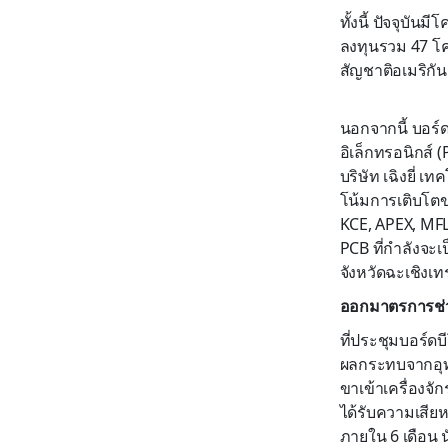
ทั้งนี้ ปัจจุบั
ลงทุนรวม 47 โค
สัญชาติอเมริกัน 
นอกจากนี้ บอร์ด
อิเล็กทรอนิกส์
บริษัท เฉิงยี่ 
โน้มการเติบโตข
KCE, APEX, MFL
PCB ที่กำลังจะเ
จังหวัดฉะเชิงเ
ออกมาตรการช่ว
ที่ประชุมบอร์ดบ
ผลกระทบจากอุทก
ขาเข้าเครื่องจั
ได้รับความเสีย
ภายใน 6 เดือน 