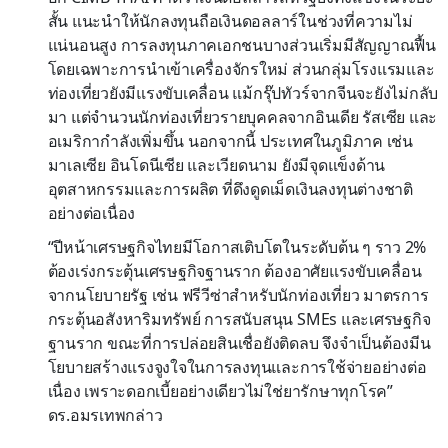
สั้น แนะนำให้นักลงทุนถือเงินดอลลาร์ในช่วงที่ความไม่
แน่นอนสูง การลงทุนภาคเอกชนบางส่วนเริ่มมีสัญญาณฟื้น
โดยเฉพาะการนำเข้าเครื่องจักรใหม่ ส่วนกลุ่มโรงแรมและ
ท่องเที่ยวยังมีแรงขับเคลื่อน แม้กรุ๊ปทัวร์จากจีนจะยังไม่กลับ
มา แต่จำนวนนักท่องเที่ยวรายบุคคลจากอินเดีย รัสเซีย และ
อเมริกากำลังเพิ่มขึ้น นอกจากนี้ ประเทศในภูมิภาค เช่น
มาเลเซีย อินโดนีเซีย และเวียดนาม ยังมีจุดแข็งด้าน
อุตสาหกรรมและการผลิต ที่ดึงดูดเม็ดเงินลงทุนต่างชาติ
อย่างต่อเนื่อง
“ปีหน้าเศรษฐกิจไทยมีโอกาสเติบโตในระดับต้น ๆ ราว 2%
ต้องเร่งกระตุ้นเศรษฐกิจฐานราก ต้องอาศัยแรงขับเคลื่อน
จากนโยบายรัฐ เช่น ฟรีวีซ่าสำหรับนักท่องเที่ยว มาตรการ
กระตุ้นอสังหาริมทรัพย์ การสนับสนุน SMEs และเศรษฐกิจ
ฐานราก ขณะที่การปล่อยสินเชื่อยังติดลบ จึงจำเป็นต้องมีน
โยบายสร้างแรงจูงใจในการลงทุนและการใช้จ่ายอย่างต่อ
เนื่อง เพราะดอกเบี้ยอย่างเดียวไม่ใช่ยารักษาทุกโรค”
ดร.อมรเทพกล่าว