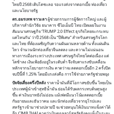
ไทยปี 2568 เติบโตชะลอ รอแรงส่งจากดอกเบี้ย ท่องเที่ยว
และนโยบายรัฐ
ดร.อมรเทพ จาวะลา
ผู้ช่วยกรรมการผู้จัดการใหญ่ และผู้
บริหารสำนักวิจัย ธนาคาร ซีไอเอ็มบี ไทย เปิดเผยในงาน
สัมมนาเศรษฐกิจ ‘TRUMP 2.0 Effect ธุรกิจไทยจะกระทบ
แค่ไหนกัน’ ว่าปี 2568 เป็น “ปีพิเศษ” สำหรับเศรษฐกิจโลก
และไทย ที่ต้องเผชิญกับความผันผวนหลายด้าน ทั้งแผ่นดิน
ไหว จำนวนนักท่องเที่ยวจีนลดลง และความไม่แน่นอน
ทางการเมืองระหว่างประเทศ เศรษฐกิจไทยโตต่อเนื่อง แต่
โตช้าลง เงินเฟ้อยังอยู่ในระดับต่ำ จึงจับตาแรงขับเคลื่อน
หลักจากนโยบายการเงิน คาดว่าจะลดดอกเบี้ยอีก 2 ครั้งปิด
จบปีนี้ที่ 1.25% โดยมีแรงส่งคือ การใช้จ่ายภาครัฐช่วยพยุง
ปัจจัยเสี่ยงครึ่งปีหลัง
ราคาน้ำมันที่มีโอกาสขยับขึ้น ไทยเป็น
ประเทศผู้นำเข้าสุทธิน้ำมัน ย่อมได้รับผลกระทบต้นทุนสูง
ขึ้น ค่าเงินบาทยังไม่อ่อน แม้เฟดมีแนวโน้มลดดอกเบี้ย
กันยายนและธันวาคม และนักท่องเที่ยวจากยุโรปและ
สหรัฐฯ เข้ามาช่วงปลายปี จะช่วยหนุนให้เงินบาทแข็งค่าได้
อีก CIMB THAI คาดว่าเงินดอลลาร์สหรัฐยังคงแข็งในระยะ