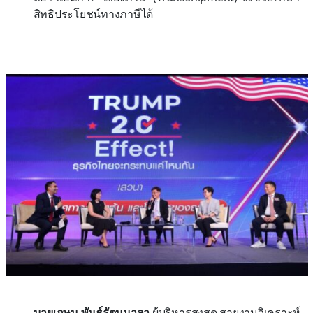
สิทธิประโยชน์ทางภาษีได้
นายเกษม พันธ์รัตนมาลา
ผู้บริหารสูงสุด สายงานวิเคราะห์