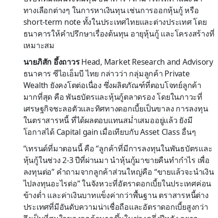
ทางเลือกต่างๆ ในการหาเงินทุน เช่นการออกหุ้นกู้ หรือ
short-term note ทั้งในประเทศไทยและต่างประเทศ โดย
ธนาคารให้คำปรึกษาเรื่องต้นทุน อายุหุ้นกู้ และโครงสร้างที่
เหมาะสม
นายภิสัก อึ้งถาวร
Head, Market Research and Advisory
ธนาคาร ซีไอเอ็มบี ไทย กล่าวว่า กลุ่มลูกค้า Private
Wealth ยังคงโตต่อเนื่อง ซึ่งผลิตภัณฑ์ที่ตอบโจทย์ลูกค้า
มากที่สุด คือ พันธบัตรและหุ้นกู้ตลาดรอง โดยในภาวะที่
เศรษฐกิจชะลอตัวและทิศทางดอกเบี้ยเป็นขาลง การลงทุน
ในตราสารหนี้ ที่ได้ผลตอบแทนสม่ำเสมออยู่แล้ว ยังมี
โอกาสได้ Capital gain เมื่อเทียบกับ Asset Class อื่นๆ
“เทรนด์ที่มาตอนนี้ คือ “ลูกค้าที่มีการลงทุนในพันธบัตรและ
หุ้นกู้ในช่วง 2-3 ปีที่ผ่านมา นำหุ้นกู้มาขายคืนทำกำไร เพื่อ
ลงทุนต่อ” คำถามจากลูกค้าส่วนใหญ่คือ “ขายแล้วจะนำเงิน
ไปลงทุนอะไรต่อ” ในจังหวะที่อัตราดอกเบี้ยในประเทศค่อน
ข้างต่ำ และค่าเงินบาทแข็งค่ากว่าพื้นฐาน ตราสารหนี้ต่าง
ประเทศที่มีอันดับความน่าเชื่อถือและอัตราดอกเบี้ยสูงกว่า