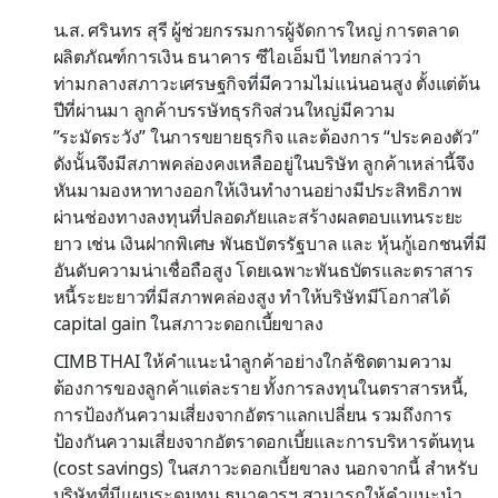
น.ส. ศรินทร สุรี ผู้ช่วยกรรมการผู้จัดการใหญ่ การตลาด
ผลิตภัณฑ์การเงิน ธนาคาร ซีไอเอ็มบี ไทยกล่าวว่า
ท่ามกลางสภาวะเศรษฐกิจที่มีความไม่แน่นอนสูง ตั้งแต่ต้น
ปีที่ผ่านมา ลูกค้าบรรษัทธุรกิจส่วนใหญ่มีความ
”ระมัดระวัง” ในการขยายธุรกิจ และต้องการ “ประคองตัว”
ดังนั้นจึงมีสภาพคล่องคงเหลืออยู่ในบริษัท ลูกค้าเหล่านี้จึง
หันมามองหาทางออกให้เงินทำงานอย่างมีประสิทธิภาพ
ผ่านช่องทางลงทุนที่ปลอดภัยและสร้างผลตอบแทนระยะ
ยาว เช่น เงินฝากพิเศษ พันธบัตรรัฐบาล และ หุ้นกู้เอกชนที่มี
อันดับความน่าเชื่อถือสูง โดยเฉพาะพันธบัตรและตราสาร
หนี้ระยะยาวที่มีสภาพคล่องสูง ทำให้บริษัทมีโอกาสได้
capital gain ในสภาวะดอกเบี้ยขาลง
CIMB THAI ให้คำแนะนำลูกค้าอย่างใกล้ชิดตามความ
ต้องการของลูกค้าแต่ละราย ทั้งการลงทุนในตราสารหนี้,
การป้องกันความเสี่ยงจากอัตราแลกเปลี่ยน รวมถึงการ
ป้องกันความเสี่ยงจากอัตราดอกเบี้ยและการบริหารต้นทุน
(cost savings) ในสภาวะดอกเบี้ยขาลง นอกจากนี้ สำหรับ
บริษัทที่มีแผนระดมทุน ธนาคารฯ สามารถให้คำแนะนำ