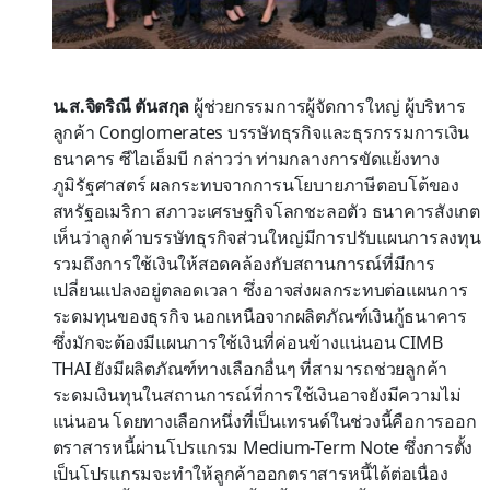
น.ส.จิตริณี ตันสกุล
ผู้ช่วยกรรมการผู้จัดการใหญ่ ผู้บริหาร
ลูกค้า Conglomerates บรรษัทธุรกิจและธุรกรรมการเงิน
ธนาคาร ซีไอเอ็มบี กล่าวว่า ท่ามกลางการขัดแย้งทาง
ภูมิรัฐศาสตร์ ผลกระทบจากการนโยบายภาษีตอบโต้ของ
สหรัฐอเมริกา สภาวะเศรษฐกิจโลกชะลอตัว ธนาคารสังเกต
เห็นว่าลูกค้าบรรษัทธุรกิจส่วนใหญ่มีการปรับแผนการลงทุน
รวมถึงการใช้เงินให้สอดคล้องกับสถานการณ์ที่มีการ
เปลี่ยนแปลงอยู่ตลอดเวลา ซึ่งอาจส่งผลกระทบต่อแผนการ
ระดมทุนของธุรกิจ นอกเหนือจากผลิตภัณฑ์เงินกู้ธนาคาร
ซึ่งมักจะต้องมีแผนการใช้เงินที่ค่อนข้างแน่นอน CIMB
THAI ยังมีผลิตภัณฑ์ทางเลือกอื่นๆ ที่สามารถช่วยลูกค้า
ระดมเงินทุนในสถานการณ์ที่การใช้เงินอาจยังมีความไม่
แน่นอน โดยทางเลือกหนึ่งที่เป็นเทรนด์ในช่วงนี้คือการออก
ตราสารหนี้ผ่านโปรแกรม Medium-Term Note ซึ่งการตั้ง
เป็นโปรแกรมจะทำให้ลูกค้าออกตราสารหนี้ได้ต่อเนื่อง