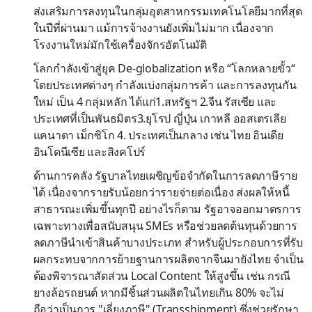
ส่งเสริมการลงทุนในกลุ่มอุตสาหกรรมเทคโนโลยีมากที่สุด
ในปีที่ผ่านมา แม้การจ้างงานยังเพิ่มไม่มาก เนื่องจาก
โรงงานใหม่มักใช้เครื่องจักรอัตโนมัติ
โลกกำลังเข้าสู่ยุค De-globalization หรือ “โลกหลายขั้ว“
โดยประเทศต่างๆ กำลังแบ่งกลุ่มการค้า และการลงทุนกัน
ใหม่ เป็น 4 กลุ่มหลัก ได้แก่1.สหรัฐฯ 2.จีน รัสเซีย และ
ประเทศที่เป็นพันธมิตร3.ยุโรป ญี่ปุ่น เกาหลี ออสเตรเลีย
แคนาดา เม็กซิโก 4. ประเทศเป็นกลาง เช่น ไทย อินเดีย
อินโดนีเซีย และสิงคโปร์
ด้านการคลัง รัฐบาลไทยเผชิญข้อจำกัดในการลดภาษีราย
ได้ เนื่องจากรายรับน้อยกว่ารายจ่ายต่อเนื่อง ส่งผลให้หนี้
สาธารณะเพิ่มขึ้นทุกปี อย่างไรก็ตาม รัฐอาจออกมาตรการ
เฉพาะทางเพื่อสนับสนุน SMEs หรือช่วยลดต้นทุนด้วยการ
ลดภาษีนำเข้าสินค้าบางประเภท สำหรับผู้ประกอบการที่รับ
ผลกระทบจากการย้ายฐานการผลิตจากจีนมายังไทย จำเป็น
ต้องพิจารณาสัดส่วน Local Content ให้สูงขึ้น เช่น กรณี
ยางล้อรถยนต์ หากมีชิ้นส่วนผลิตในไทยเกิน 80% จะไม่
ถือว่าเป็นการ "เลี่ยงภาษี" (Transshipment) ซึ่งช่วยรักษา