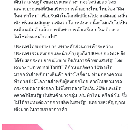
เติบโต เศรษฐกิจของประเทศต่างๆ ก็จะโตน้อยลง โดย
เฉพาะประเทศที่เปิดเสรีทางการค้าอย่างไทย ไทยต้อง “คิด
ใหม่ ทำใหม่” เพื่อปรับตัวในโลกที่เปลี่ยนไปจากเดิมอย่างสิ้น
เชิง พร้อมส่งสัญญาณชัดว่า โลกหลังจากนี้จะไม่กลับไปเป็น
เหมือนเดิมอีกแล้ว การพึ่งพาการค้าเสรีแบบในอดีตอาจ
ไม่ใช่คำตอบอีกต่อไป”
ประเทศไทยเปราะบาง เพราะสัดส่วนการค้าระหว่าง
ประเทศ (รวมส่งออกและนำเข้า) สูงถึง 140% ของ GDP จึง
ได้รับผลกระทบจากนโยบายกีดกันการค้าของสหรัฐฯ โดย
เฉพาะ “Universal Tariff” ที่กำหนดอัตรา 10% หรือ
มากกว่าสำหรับบางสินค้า อย่างไรก็ตาม ท่ามกลางความ
ท้าทาย ยังมีโอกาสสำหรับผู้ส่งออกไทย หากไทยสามารถ
กระจายตลาดส่งออก ไม่พึ่งพาตลาดใดเกิน 20% และเปิด
ตลาดให้สหรัฐฯในสินค้าบางกลุ่ม เช่น ผ้าไหม หรือลำไย ซึ่ง
ไม่ได้กระทบต่อภาคการผลิตในสหรัฐฯ แต่ช่วยส่งสัญญาณ
เชิงบวกในการเจรจาการค้า