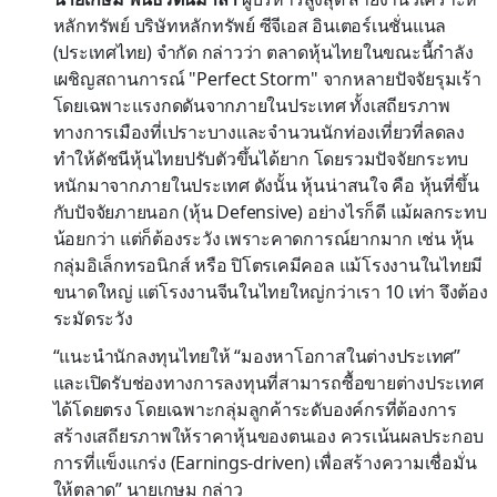
หลักทรัพย์ บริษัทหลักทรัพย์ ซีจีเอส อินเตอร์เนชั่นแนล
(ประเทศไทย) จำกัด กล่าวว่า ตลาดหุ้นไทยในขณะนี้กำลัง
เผชิญสถานการณ์ "Perfect Storm" จากหลายปัจจัยรุมเร้า
โดยเฉพาะแรงกดดันจากภายในประเทศ ทั้งเสถียรภาพ
ทางการเมืองที่เปราะบางและจำนวนนักท่องเที่ยวที่ลดลง
ทำให้ดัชนีหุ้นไทยปรับตัวขึ้นได้ยาก โดยรวมปัจจัยกระทบ
หนักมาจากภายในประเทศ ดังนั้น หุ้นน่าสนใจ คือ หุ้นที่ขึ้น
กับปัจจัยภายนอก (หุ้น Defensive) อย่างไรก็ดี แม้ผลกระทบ
น้อยกว่า แต่ก็ต้องระวัง เพราะคาดการณ์ยากมาก เช่น หุ้น
กลุ่มอิเล็กทรอนิกส์ หรือ ปิโตรเคมีคอล แม้โรงงานในไทยมี
ขนาดใหญ่ แต่โรงงานจีนในไทยใหญ่กว่าเรา 10 เท่า จึงต้อง
ระมัดระวัง
“แนะนำนักลงทุนไทยให้ “มองหาโอกาสในต่างประเทศ”
และเปิดรับช่องทางการลงทุนที่สามารถซื้อขายต่างประเทศ
ได้โดยตรง โดยเฉพาะกลุ่มลูกค้าระดับองค์กรที่ต้องการ
สร้างเสถียรภาพให้ราคาหุ้นของตนเอง ควรเน้นผลประกอบ
การที่แข็งแกร่ง (Earnings-driven) เพื่อสร้างความเชื่อมั่น
ให้ตลาด” นายเกษม กล่าว